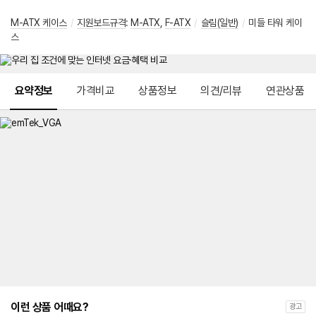
M-ATX 케이스
/
지원보드규격
:
M-ATX
,
F-ATX
/
슬림(일반)
/
미들 타워 케이
스
메뉴 네비게이션
요약정보
가격비교
상품정보
의견/리뷰
연관상품
이런 상품 어때요?
광고