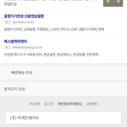
정밀판금!
음향기기전문 신용영상음향
spmusic.co.kr
광고
음향기기전문, 교회음향, 각종앰프, 스피커, 마이크, CDP, 음향기기대여, 판매
에스엠피이엔지
www.smpeng.co.kr
광고
인천광역시 서구 가좌동 위치. 판금설계, 판금케이스, 판금제품, 전문제작.
빠른배송 안내
법적고지 안내
PC버전
로그인
개인정보처리방침
고객센터
(주) 커넥트웨이브