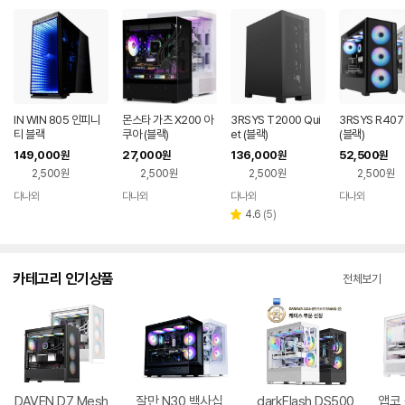
IN WIN 805 인피니
몬스타 가츠 X200 아
3RSYS T2000 Qui
3RSYS R40
티 블랙
쿠아 (블랙)
et (블랙)
(블랙)
149,000
27,000
136,000
52,500
원
원
원
원
2,500원
2,500원
2,500원
2,500원
다나와
다나와
다나와
다나와
네이버
네이버
네이버
네이버
페이
페이
페이
페이
리
4.6
(
5
)
별
뷰
점
수
카테고리 인기상품
전체보기
DAVEN D7 Mesh
잘만 N30 백사십
darkFlash DS500
앱코 