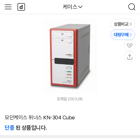
본문 바로가기
다
다나와
케이스
사
검
나
이
색
와
드
메
메
상품비교
인
뉴
대량구매
관
심
공
유
등록월 2003.08.
모던케이스 위너스 KN-304 Cube
단종
된 상품입니다.