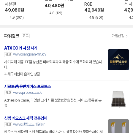
세븐팬
RGB
스 
40,480
원
49,080
원
42,940
원
47,
4.8
(121)
4.9
(301)
4.8
(801)
4.
파워링크
가입신청
광고
ATXCOIN 사칭 사기
www.sangsan-fin.kr/
광고
사기피해 대응 TF팀 상산은 피해회복과 피해금 회수에 특화되어 있습니
다.
피해구제센터 온라인 상담
시료보관/운반케이스 프로브스
www.probes.co.kr
광고
Adhesion Case, 다양한 크기 시료 보관&운반/점성, 사이즈 종류별 분
류
신명 키오스크 제작 전문업체
www.신명모노레일.kr
광고
키오스크 제작/철,스텐,알루미늄 케이스/개발 샘플작업/소량작업/레이저