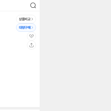
검
색
상품비교
대량구매
관
심
공
유