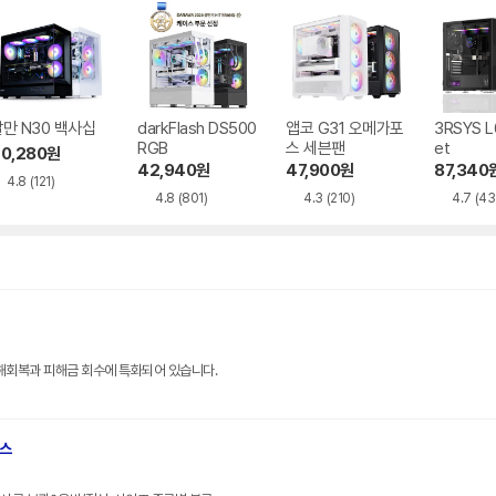
만 N30 백사십
darkFlash DS500
앱코 G31 오메가포
3RSYS L
RGB
스 세븐팬
et
0,280
원
42,940
원
47,900
원
87,340
4.8
(121)
4.8
(801)
4.3
(210)
4.7
(43
해회복과 피해금 회수에 특화되어 있습니다.
브스