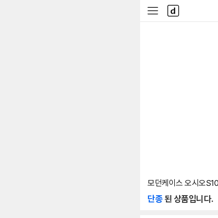
본문 바로가기
다
사
나
이
와
드
메
메
인
뉴
모던케이스 오시오S101
단종
된 상품입니다.