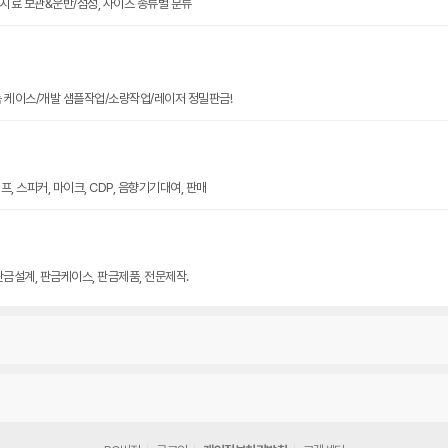
크기 시료 보관&운반/점성, 사이즈 종류별 분류
늄 케이스/개발 샘플작업/소량작업/레이저 정밀판금!
, 스피커, 마이크, CDP, 음향기기대여, 판매
판금설계, 판금케이스, 판금제품, 전문제작.