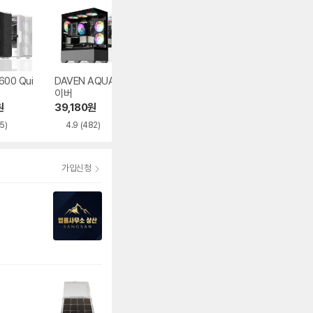
600 Qui
DAVEN AQUA 다
마이크로닉스 WIZ
마이크로닉스 WI
이버
MAX 우드리안 MA
MAX 스텔라
X
원
39,180
원
86,000
원
93,830
원
5)
4.9
(482)
4.5
(395)
5.0
(282)
가입신청