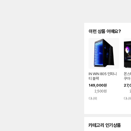
이런 상품 어때요?
IN WIN 805 인피니
몬스타
티 블랙
쿠아 
149,000
27,
원
2,500원
다나와
다나
네이버
페이
카테고리 인기상품