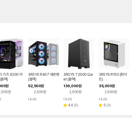
 가츠 X200 아
3RSYS R407 세븐팬
3RSYS T2000 Qui
3RSYS R150 (화이
(블랙)
(블랙)
et (블랙)
트)
000
52,500
136,000
35,000
원
원
원
원
2,500원
2,500원
2,500원
2,500원
와
다나와
다나와
다나와
네이버
네이버
네이버
네이버
페이
페이
페이
페이
리
리
4.6
(
5
)
5
(
3
)
별
별
뷰
뷰
점
점
수
수