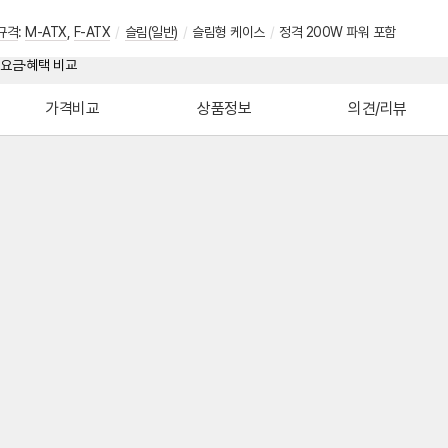
규격
:
M-ATX
,
F-ATX
/
슬림(일반)
/
슬림형 케이스
/
정격 200W 파워 포함
가격비교
상품정보
의견/리뷰