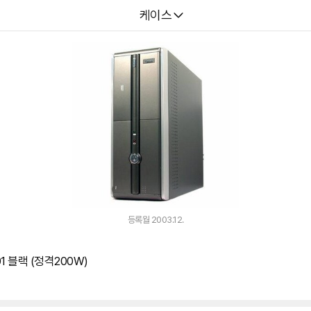
다나와
케이스
등록월 2003.12.
 블랙 (정격200W)