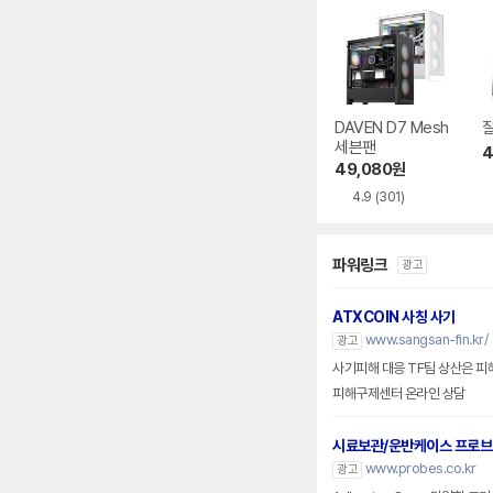
DAVEN D7 Mesh
잘
세븐팬
4
49,080
원
4.9
(301)
파워링크
광고
ATXCOIN 사칭 사기
www.sangsan-fin.kr/
광고
사기피해 대응 TF팀 상산은 피
피해구제센터 온라인 상담
시료보관/운반케이스 프로
www.probes.co.kr
광고