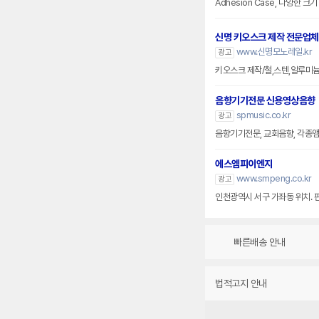
Adhesion Case, 다양한 
신명 키오스크 제작 전문업체
www.신명모노레일.kr
광고
키오스크 제작/철,스텐,알루미
음향기기전문 신용영상음향
spmusic.co.kr
광고
음향기기전문, 교회음향, 각종앰프
에스엠피이엔지
www.smpeng.co.kr
광고
인천광역시 서구 가좌동 위치. 
빠른배송 안내
법적고지 안내