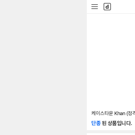
본문 바로가기
다
사
나
이
와
드
메
메
인
뉴
케이스타운 Khan (정
단종
된 상품입니다.