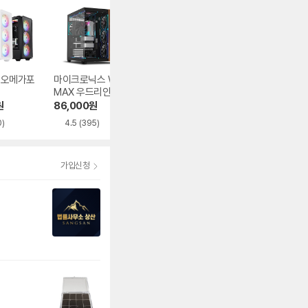
1 오메가포
마이크로닉스 WIZ
오쓰 SOLID FULL
Antec FLUX PR
MAX 우드리안 MA
MESH
MESH
X
원
86,000
원
62,840
원
254,780
원
0)
4.5
(395)
5.0
(591)
가입신청