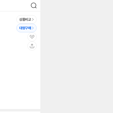
검
색
상품비교
대량구매
관
심
공
유