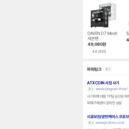
DAVEN D7 Mesh
잘
세븐팬
4
49,080
원
4.9
(301)
파워링크
광고
ATXCOIN 사칭 사기
www.sangsan-fin.kr/
광고
사기피해 대응 TF팀 상산은 피
피해구제센터 온라인 상담
시료보관/운반케이스 프로
www.probes.co.kr
광고