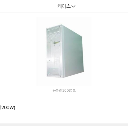
다나와
케이스
등록월 2003.10.
격200W)