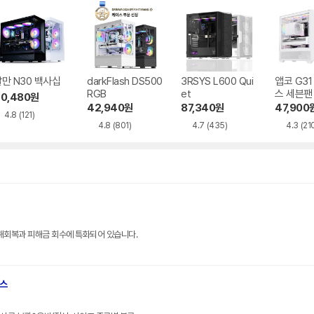
만 N30 백사십
darkFlash DS500
3RSYS L600 Qui
앱코 G3
RGB
et
스 세븐팬
0,480
원
42,940
원
87,340
원
47,900
4.8
(121)
4.8
(801)
4.7
(435)
4.3
(21
해회복과 피해금 회수에 특화되어 있습니다.
브스