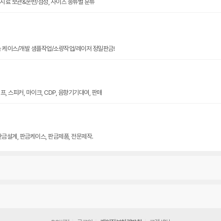
크기 시료 보관&운반/점성, 사이즈 종류별 분류
늄 케이스/개발 샘플작업/소량작업/레이저 정밀판금!
, 스피커, 마이크, CDP, 음향기기대여, 판매
판금설계, 판금케이스, 판금제품, 전문제작.