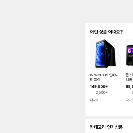
이런 상품 어때요?
IN WIN 805 인피니
몬스타
티 블랙
리버스
149,000
59,
원
2,500원
다나와
다나
네이버
페이
카테고리 인기상품