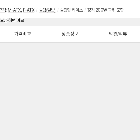
규격
:
M-ATX
,
F-ATX
/
슬림(일반)
/
슬림형 케이스
/
정격 200W 파워 포함
가격비교
상품정보
의견/리뷰