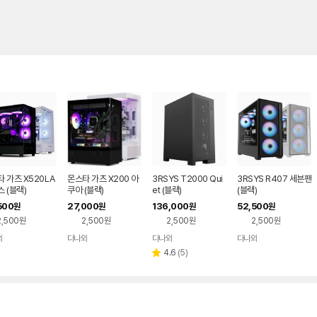
 가츠 X520LA
몬스타 가츠 X200 아
3RSYS T2000 Qui
3RSYS R407 세븐팬
 (블랙)
쿠아 (블랙)
et (블랙)
(블랙)
500
27,000
136,000
52,500
원
원
원
원
2,500원
2,500원
2,500원
2,500원
와
다나와
다나와
다나와
네이버
네이버
네이버
네이버
페이
페이
페이
페이
리
4.6
(
5
)
별
뷰
점
수