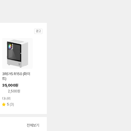
광고
3RSYS R150 (화이
트)
35,000
원
2,500원
다나와
네이버
페이
리
5
(
3
)
별
뷰
점
수
전체보기