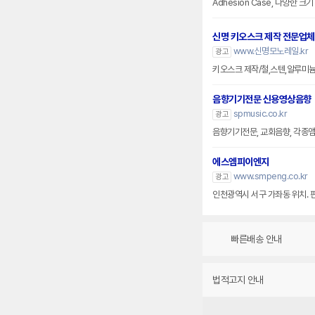
Adhesion Case, 다양한 
신명 키오스크 제작 전문업체
www.신명모노레일.kr
광고
키오스크 제작/철,스텐,알루미
음향기기전문 신용영상음향
spmusic.co.kr
광고
음향기기전문, 교회음향, 각종앰프
에스엠피이엔지
www.smpeng.co.kr
광고
인천광역시 서구 가좌동 위치. 
빠른배송 안내
법적고지 안내