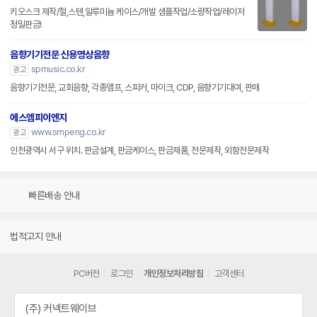
키오스크 제작/철,스텐,알루미늄 케이스/개발 샘플작업/소량작업/레이저
정밀판금!
음향기기전문 신용영상음향
spmusic.co.kr
광고
음향기기전문, 교회음향, 각종앰프, 스피커, 마이크, CDP, 음향기기대여, 판매
에스엠피이엔지
www.smpeng.co.kr
광고
인천광역시 서구 위치. 판금설계, 판금케이스, 판금제품, 전문제작, 외함전문제작
빠른배송 안내
법적고지 안내
PC버전
로그인
개인정보처리방침
고객센터
(주) 커넥트웨이브