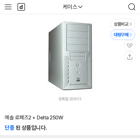
본문 바로가기
다
다나와
케이스
사
검
나
이
색
와
드
메
메
상품비교
인
뉴
대량구매
관
심
공
유
등록월 2001.11.
예솔 로페즈2 + Delta 250W
단종
된 상품입니다.