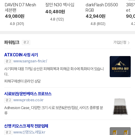
DAVEN D7 Mesh
잘만 N30 백사십
darkFlash DS500
3RSY
세븐팬
RGB
et
40,480
원
49,080
원
42,940
원
90,
4.8
(122)
4.9
(301)
4.8
(802)
4.
파워링크
가입신청
광고
ATXCOIN 사칭 사기
www.sangsan-fin.kr/
광고
사기피해 대응 TF팀 상산은 피해회복과 피해금 회수에 특화되어 있습니
다.
피해구제센터 온라인 상담
시료보관/운반케이스 프로브스
www.probes.co.kr
광고
Adhesion Case, 다양한 크기 시료 보관&운반/점성, 사이즈 종류별 분
류
신명 키오스크 제작 전문업체
www.신명모노레일.kr
광고