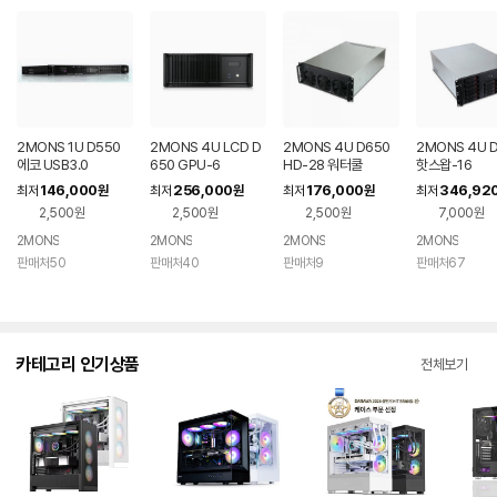
2MONS 1U D550
2MONS 4U LCD D
2MONS 4U D650
2MONS 4U 
에코 USB3.0
650 GPU-6
HD-28 워터쿨
핫스왑-16
146,000
256,000
176,000
346,92
최저
원
최저
원
최저
원
최저
2,500원
2,500원
2,500원
7,000원
2MONS
2MONS
2MONS
2MONS
판매처50
판매처40
판매처9
판매처67
카테고리 인기상품
전체보기