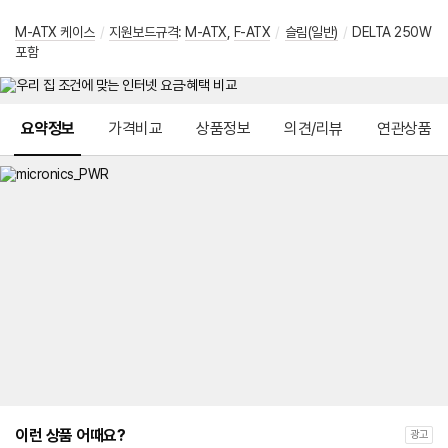
M-ATX 케이스
/
지원보드규격
:
M-ATX
,
F-ATX
/
슬림(일반)
/
DELTA 250W
포함
메뉴 네비게이션
요약정보
가격비교
상품정보
의견/리뷰
연관상품
이런 상품 어때요?
광고