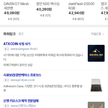
DAVEN D7 Mesh
잘만 N30 백사십
darkFlash DS500
앱코 
세븐팬
RGB
스 
40,280
원
49,080
원
42,940
원
47,
4.8
(121)
4.9
(301)
4.8
(801)
4.
파워링크
가입신청
광고
ATXCOIN 사칭 사기
www.sangsan-fin.kr/
광고
사기피해 대응 TF팀 상산은 피해회복과 피해금 회수에 특화되어 있습니
다.
피해구제센터 온라인 상담
시료보관/운반케이스 프로브스
www.probes.co.kr
광고
Adhesion Case, 다양한 크기 시료 보관&운반/점성, 사이즈 종류별 분
류
신명 키오스크 제작 전문업체
www.신명모노레일.kr
광고