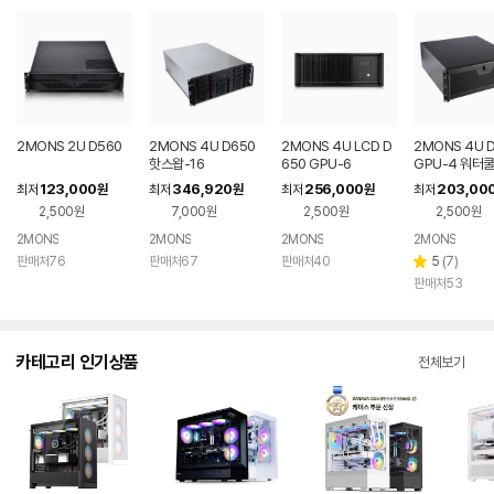
2MONS 2U D560
2MONS 4U D650
2MONS 4U LCD D
2MONS 4U 
핫스왑-16
650 GPU-6
GPU-4 워터
123,000
346,920
256,000
203,00
최저
원
최저
원
최저
원
최저
2,500원
7,000원
2,500원
2,500원
2MONS
2MONS
2MONS
2MONS
리
판매처76
판매처67
판매처40
5
(
7
)
별
뷰
판매처53
점
수
카테고리 인기상품
전체보기