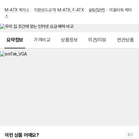
M-ATX 케이스
/
지원보드규격
:
M-ATX
,
F-ATX
/
슬림(일반)
/
미들타워 케이
스
메뉴 네비게이션
요약정보
가격비교
상품정보
의견/리뷰
연관상품
이런 상품 어때요?
광고