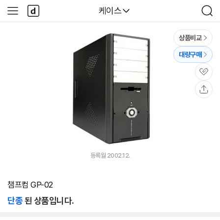
본문 바로가기
다
다나와
케이스
사
검
나
이
색
와
드
메
메
상품비교
인
뉴
대량구매
관
심
공
유
등록월 2002.12.
챔프컴 GP-02
단종
된 상품입니다.