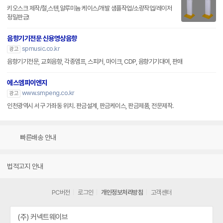
키오스크 제작/철,스텐,알루미늄 케이스/개발 샘플작업/소량작업/레이저
정밀판금!
음향기기전문 신용영상음향
spmusic.co.kr
광고
음향기기전문, 교회음향, 각종앰프, 스피커, 마이크, CDP, 음향기기대여, 판매
에스엠피이엔지
www.smpeng.co.kr
광고
인천광역시 서구 가좌동 위치. 판금설계, 판금케이스, 판금제품, 전문제작.
빠른배송 안내
법적고지 안내
PC버전
로그인
개인정보처리방침
고객센터
(주) 커넥트웨이브