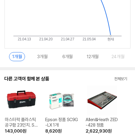
1개월
3개월
6개월
12개월
24개월
다른 고객이 함께 본 상품
전체보기
마스터락 플라스틱
Epson 정품 SC9G
Allen&Heath ZED
공구함 23인치, S1
-LX 1개
-428 정품
023
143,000
원
8,620
원
2,622,930
원