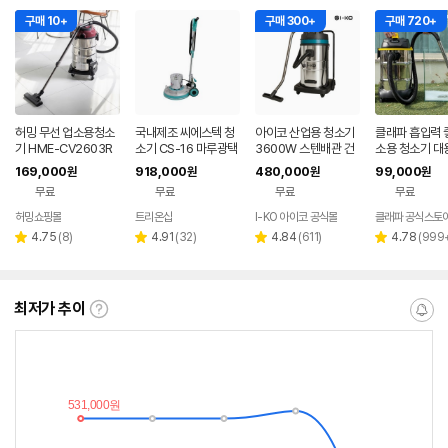
구매 10+
구매 300+
구매 720+
허밍 무선 업소용청소
국내제조 씨에스텍 청
아이코 산업용 청소기
클래파 흡입력 
기 HME-CV2603R
소기 CS-16 마루광택
3600W 스텐배관 건
소용 청소기 대
W 30L 대용량 산업용
기 돌돌이 바닥청소기
습식 100리터 대용량
습식 산업용 공
169,000
918,000
480,000
99,000
원
원
원
원
사무실 청소기
계
3모터 업소용 공업용
장 30L
무료
무료
무료
무료
HSS-100 IKO
허밍쇼핑몰
트리온샵
I-KO 아이코 공식몰
클래파 공식스토
네이버
네이버
페이
페이
리
리
리
리
4.75
(
8
)
4.91
(
32
)
4.84
(
611
)
4.78
(
999
별
별
별
별
뷰
뷰
뷰
뷰
점
점
점
점
수
수
수
수
최저가 추이
최
알
저
림
가
받
추
는
이
중
란?