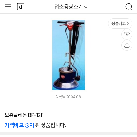
본문 바로가기
다
다나와
업소용청소기
사
검
나
이
색
와
드
메
메
상품비교
인
뉴
관
심
공
유
등록월 2004.08.
보흥클레온 BP-12F
가격비교 중지
된 상품입니다.