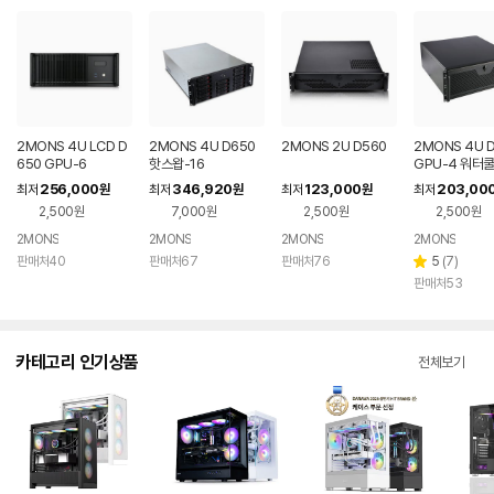
2MONS 4U LCD D
2MONS 4U D650
2MONS 2U D560
2MONS 4U 
650 GPU-6
핫스왑-16
GPU-4 워터
256,000
346,920
123,000
203,00
최저
원
최저
원
최저
원
최저
2,500원
7,000원
2,500원
2,500원
2MONS
2MONS
2MONS
2MONS
리
판매처40
판매처67
판매처76
5
(
7
)
별
뷰
판매처53
점
수
카테고리 인기상품
전체보기