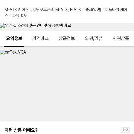
M-ATX 케이스
/
지원보드규격
:
M-ATX
,
F-ATX
/
슬림(일반)
/
미들타워 케이
스
/
파워 별도
메뉴 네비게이션
요약정보
가격비교
상품정보
의견/리뷰
연관상품
이런 상품 어때요?
광고