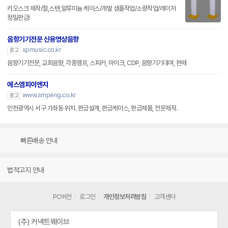
키오스크 제작/철,스텐,알루미늄 케이스/개발 샘플작업/소량작업/레이저
정밀판금!
음향기기전문 신용영상음향
spmusic.co.kr
광고
음향기기전문, 교회음향, 각종앰프, 스피커, 마이크, CDP, 음향기기대여, 판매
에스엠피이엔지
www.smpeng.co.kr
광고
인천광역시 서구 가좌동 위치. 판금설계, 판금케이스, 판금제품, 전문제작.
빠른배송 안내
법적고지 안내
PC버전
로그인
개인정보처리방침
고객센터
(주) 커넥트웨이브