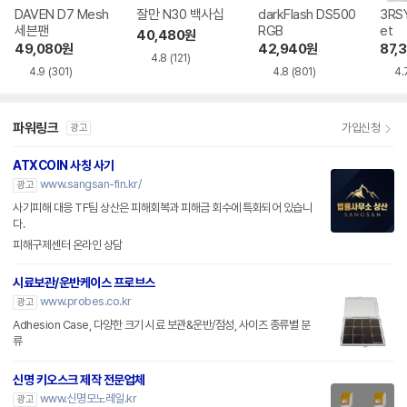
DAVEN D7 Mesh
잘만 N30 백사십
darkFlash DS500
3RSY
세븐팬
RGB
et
40,480
원
49,080
원
42,940
원
87,
4.8
(121)
4.9
(301)
4.8
(801)
4.
파워링크
가입신청
광고
ATXCOIN 사칭 사기
www.sangsan-fin.kr/
광고
사기피해 대응 TF팀 상산은 피해회복과 피해금 회수에 특화되어 있습니
다.
피해구제센터 온라인 상담
시료보관/운반케이스 프로브스
www.probes.co.kr
광고
Adhesion Case, 다양한 크기 시료 보관&운반/점성, 사이즈 종류별 분
류
신명 키오스크 제작 전문업체
www.신명모노레일.kr
광고