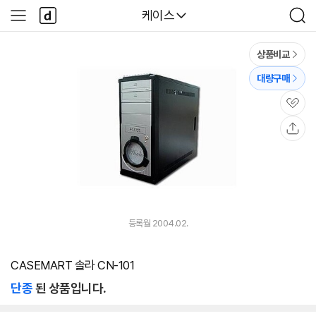
본문 바로가기
다
다나와
케이스
사
검
나
이
색
와
드
메
메
상품비교
인
뉴
대량구매
관
심
공
유
등록월 2004.02.
CASEMART 솔라 CN-101
단종
된 상품입니다.