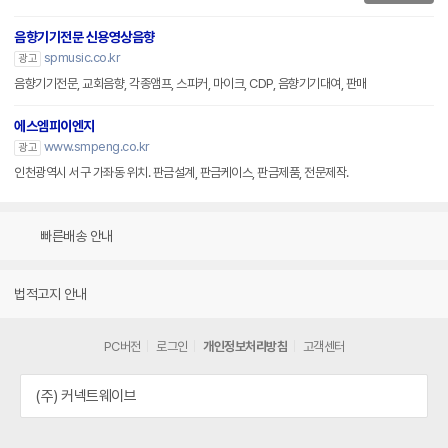
음향기기전문 신용영상음향
spmusic.co.kr
광고
음향기기전문, 교회음향, 각종앰프, 스피커, 마이크, CDP, 음향기기대여, 판매
에스엠피이엔지
www.smpeng.co.kr
광고
인천광역시 서구 가좌동 위치. 판금설계, 판금케이스, 판금제품, 전문제작.
빠른배송 안내
법적고지 안내
PC버전
로그인
개인정보처리방침
고객센터
(주) 커넥트웨이브