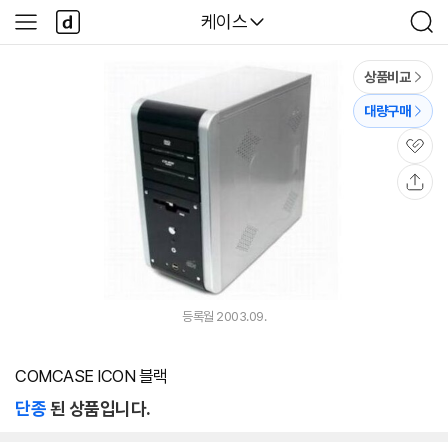
본문 바로가기
다
다나와
케이스
사
검
나
이
색
와
드
메
메
상품비교
인
뉴
대량구매
관
심
공
유
등록월 2003.09.
COMCASE ICON 블랙
단종
된 상품입니다.