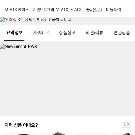
M-ATX 케이스
/
지원보드규격
:
M-ATX
,
F-ATX
/
슬림(일반)
/
미들 타워
메뉴 네비게이션
요약정보
가격비교
상품정보
의견/리뷰
연관상품
이런 상품 어때요?
광고