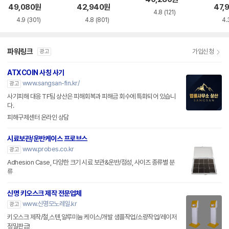
49,080
원
42,940
원
47,
4.8
(121)
4.9
(301)
4.8
(801)
4.
파워링크
가입신청
광고
ATXCOIN 사칭 사기
www.sangsan-fin.kr/
광고
사기피해 대응 TF팀 상산은 피해회복과 피해금 회수에 특화되어 있습니
다.
피해구제센터 온라인 상담
시료보관/운반케이스 프로브스
www.probes.co.kr
광고
Adhesion Case, 다양한 크기 시료 보관&운반/점성, 사이즈 종류별 분
류
신명 키오스크 제작 전문업체
www.신명모노레일.kr
광고
키오스크 제작/철,스텐,알루미늄 케이스/개발 샘플작업/소량작업/레이저
정밀판금!