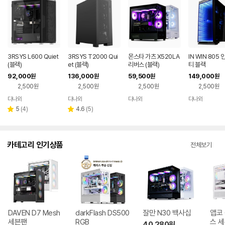
3RSYS L600 Quiet
3RSYS T2000 Qui
몬스타 가츠 X520LA
IN WIN 805
(블랙)
et (블랙)
리버스 (블랙)
티 블랙
92,000
136,000
59,500
149,000
원
원
원
원
2,500원
2,500원
2,500원
2,500원
다나와
다나와
다나와
다나와
네이버
네이버
네이버
네이버
페이
페이
페이
페이
리
리
5
(
4
)
4.6
(
5
)
별
별
뷰
뷰
점
점
수
수
카테고리 인기상품
전체보기
DAVEN D7 Mesh
darkFlash DS500
잘만 N30 백사십
앱코 
세븐팬
RGB
스 
40,280
원