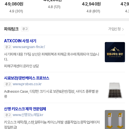
49,080
원
42,940
원
47,
4.8
(121)
4.9
(301)
4.8
(801)
4.
파워링크
가입신청
광고
ATXCOIN 사칭 사기
www.sangsan-fin.kr/
광고
사기피해 대응 TF팀 상산은 피해회복과 피해금 회수에 특화되어 있습니
다.
피해구제센터 온라인 상담
시료보관/운반케이스 프로브스
www.probes.co.kr
광고
Adhesion Case, 다양한 크기 시료 보관&운반/점성, 사이즈 종류별 분
류
신명 키오스크 제작 전문업체
www.신명모노레일.kr
광고
키오스크 제작/철,스텐,알루미늄 케이스/개발 샘플작업/소량작업/레이저
정밀판금!