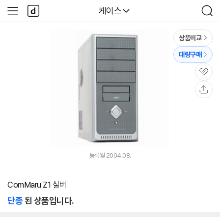
본문 바로가기
다
다나와
케이스
사
검
나
이
색
와
드
메
메
상품비교
인
뉴
대량구매
관
심
공
유
등록월 2004.08.
ComMaru Z1 실버
단종
된 상품입니다.