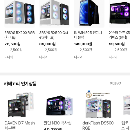
3RSYS RX200 RGB
3RSYS RX500 Qui
IN WIN 805 인피니
몬스타 가츠 X5
(화이트)
et (화이트)
티 블랙
리버스 (블랙)
76,500
89,000
149,000
59,500
원
원
원
원
2,500원
2,500원
2,500원
2,500원
다나와
다나와
다나와
다나와
네이버
네이버
네이버
네이버
페이
페이
페이
페이
카테고리 인기상품
전체보기
DAVEN D7 Mesh
잘만 N30 백사십
darkFlash DS500
앱코 
세븐팬
RGB
스 
40,280
원