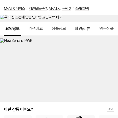
M-ATX 케이스
/
지원보드규격
:
M-ATX
,
F-ATX
/
슬림(일반)
메뉴 네비게이션
요약정보
가격비교
상품정보
의견/리뷰
연관상품
이런 상품 어때요?
광고