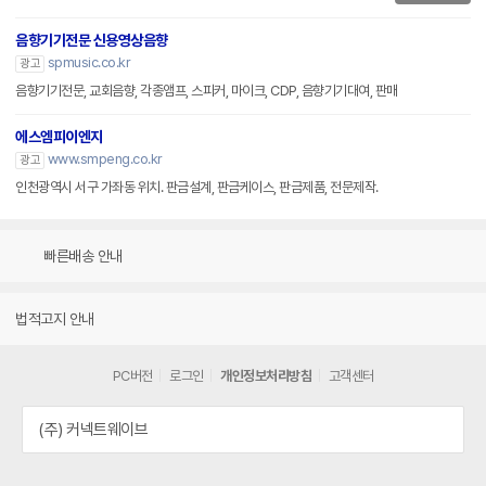
음향기기전문 신용영상음향
spmusic.co.kr
광고
음향기기전문, 교회음향, 각종앰프, 스피커, 마이크, CDP, 음향기기대여, 판매
에스엠피이엔지
www.smpeng.co.kr
광고
인천광역시 서구 가좌동 위치. 판금설계, 판금케이스, 판금제품, 전문제작.
빠른배송 안내
법적고지 안내
PC버전
로그인
개인정보처리방침
고객센터
(주) 커넥트웨이브