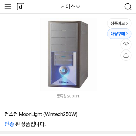
본문 바로가기
다
다나와
케이스
사
검
나
이
색
와
드
메
메
상품비교
인
뉴
대량구매
관
심
공
유
등록월 2001.11.
컴스컴 MoonLight (Wintech250W)
단종
된 상품입니다.