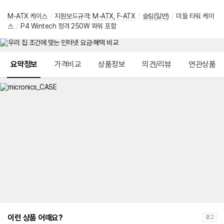
M-ATX 케이스
/
지원보드규격
:
M-ATX
,
F-ATX
/
슬림(일반)
/
미들 타워 케이
스
/
P4 Wintech 정격 250W 파워 포함
메뉴 네비게이션
요약정보
가격비교
상품정보
의견/리뷰
연관상품
이런 상품 어때요?
광고