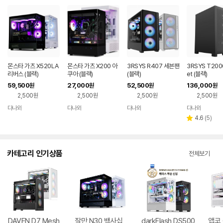
몬스타 가츠 X520LA
몬스타 가츠 X200 아
3RSYS R407 세븐팬
3RSYS T2000
리버스 (블랙)
쿠아 (블랙)
(블랙)
et (블랙)
59,500
27,000
52,500
136,000
원
원
원
원
2,500원
2,500원
2,500원
2,500원
다나와
다나와
다나와
다나와
네이버
네이버
네이버
네이버
페이
페이
페이
페이
리
4.6
(
5
)
별
뷰
점
수
카테고리 인기상품
전체보기
DAVEN D7 Mesh
잘만 N30 백사십
darkFlash DS500
앱코 