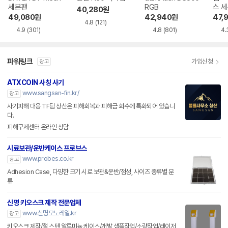
세븐팬
RGB
스 
40,280
원
49,080
원
42,940
원
47,
4.8
(121)
4.9
(301)
4.8
(801)
4.
파워링크
가입신청
광고
ATXCOIN 사칭 사기
www.sangsan-fin.kr/
광고
사기피해 대응 TF팀 상산은 피해회복과 피해금 회수에 특화되어 있습니
다.
피해구제센터 온라인 상담
시료보관/운반케이스 프로브스
www.probes.co.kr
광고
Adhesion Case, 다양한 크기 시료 보관&운반/점성, 사이즈 종류별 분
류
신명 키오스크 제작 전문업체
www.신명모노레일.kr
광고
키오스크 제작/철,스텐,알루미늄 케이스/개발 샘플작업/소량작업/레이저