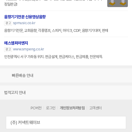
정밀판금!
음향기기전문 신용영상음향
spmusic.co.kr
광고
음향기기전문, 교회음향, 각종앰프, 스피커, 마이크, CDP, 음향기기대여, 판매
에스엠피이엔지
www.smpeng.co.kr
광고
인천광역시 서구 가좌동 위치. 판금설계, 판금케이스, 판금제품, 전문제작.
빠른배송 안내
법적고지 안내
PC버전
로그인
개인정보처리방침
고객센터
(주) 커넥트웨이브