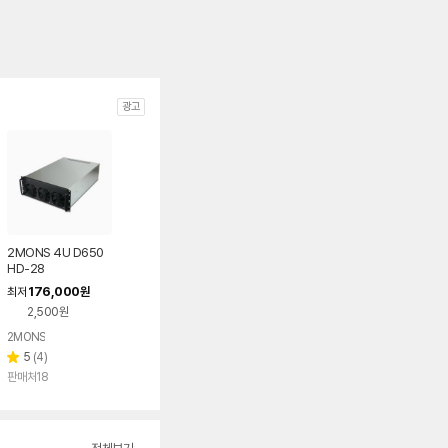
광고
2MONS 4U D650
HD-28
176,000
최저
원
2,500원
2MONS
리
5
(
4
)
별
뷰
판매처18
점
수