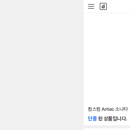
본문 바로가기
다
사
나
이
와
드
메
메
인
뉴
컴스컴 Antec 소나타
단종
된 상품입니다.