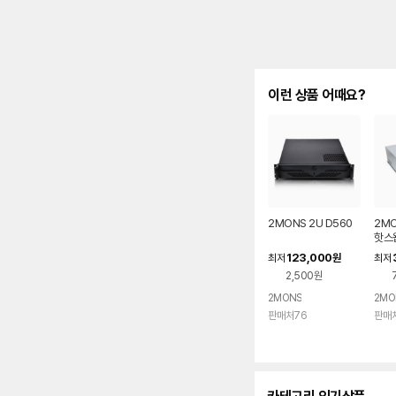
이런 상품 어때요?
2MONS 2U D560
2MO
핫스왑
123,000
최저
원
최저
2,500원
2MONS
2MO
판매처76
판매