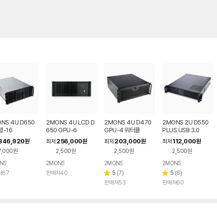
NS 4U D650
2MONS 4U LCD D
2MONS 4U D470
2MONS 2U D550
-16
650 GPU-6
GPU-4 워터쿨
PLUS USB 3.0
346,920
256,000
203,000
112,000
원
최저
원
최저
원
최저
원
7,000원
2,500원
2,500원
2,500원
NS
2MONS
2MONS
2MONS
리
리
처67
판매처40
5
(
7
)
5
(
6
)
별
별
뷰
뷰
판매처53
판매처60
점
점
수
수