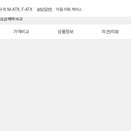
규격
:
M-ATX
,
F-ATX
/
슬림(일반)
/
미들 타워 케이스
가격비교
상품정보
의견/리뷰