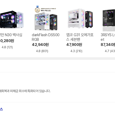
만 N30 백사십
darkFlash DS500
앱코 G31 오메가포
3RSYS L
RGB
스 세븐팬
et
0,280
원
42,940
원
47,900
원
87,340
4.8
(121)
4.8
(801)
4.3
(210)
4.7
(43
해회복과 피해금 회수에 특화되어 있습니다.
브스