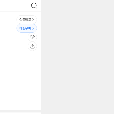
검
색
상품비교
대량구매
관
심
공
유