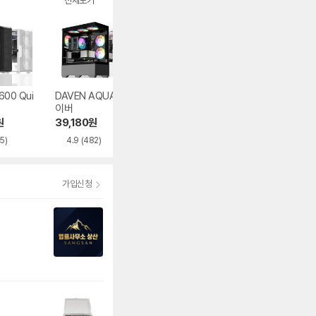
전체보기
600 Qui
DAVEN AQUA 다
마이크로닉스 WIZ
마이크로닉스 WI
이버
MAX 우드리안 MA
MAX 스텔라
X
원
39,180
원
86,000
원
93,830
원
5)
4.9
(482)
4.5
(395)
5.0
(282)
가입신청