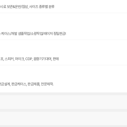
크기 시료 보관&운반/점성, 사이즈 종류별 분류
늄 케이스/개발 샘플작업/소량작업/레이저 정밀판금!
, 스피커, 마이크, CDP, 음향기기대여, 판매
판금설계, 판금케이스, 판금제품, 전문제작.