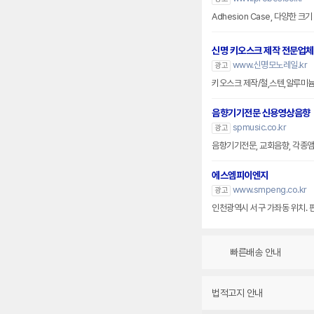
Adhesion Case, 다양한 
신명 키오스크 제작 전문업체
www.신명모노레일.kr
광고
키오스크 제작/철,스텐,알루미
음향기기전문 신용영상음향
spmusic.co.kr
광고
음향기기전문, 교회음향, 각종앰프
에스엠피이엔지
www.smpeng.co.kr
광고
인천광역시 서구 가좌동 위치. 
빠른배송 안내
법적고지 안내