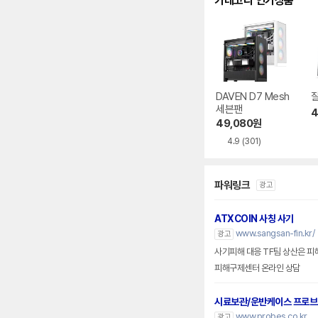
카테고리 인기상품
DAVEN D7 Mesh
잘
세븐팬
4
49,080
원
4.9
(301)
파워링크
광고
ATXCOIN 사칭 사기
www.sangsan-fin.kr/
광고
사기피해 대응 TF팀 상산은 피
피해구제센터 온라인 상담
시료보관/운반케이스 프로
www.probes.co.kr
광고