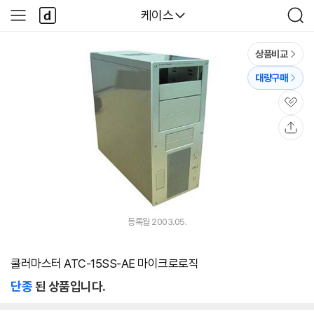
본문 바로가기
다
다나와
케이스
사
검
나
이
색
와
드
메
메
상품비교
인
뉴
대량구매
관
심
공
유
등록월 2003.05.
쿨러마스터 ATC-15SS-AE 마이크로로직
단종
된 상품입니다.