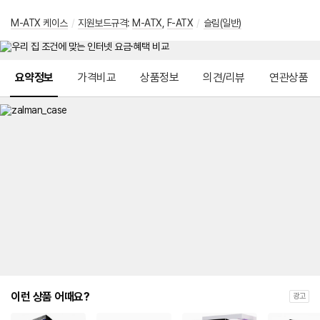
M-ATX 케이스
/
지원보드규격
:
M-ATX
,
F-ATX
/
슬림(일반)
메뉴 네비게이션
요약정보
가격비교
상품정보
의견/리뷰
연관상품
이런 상품 어때요?
광고