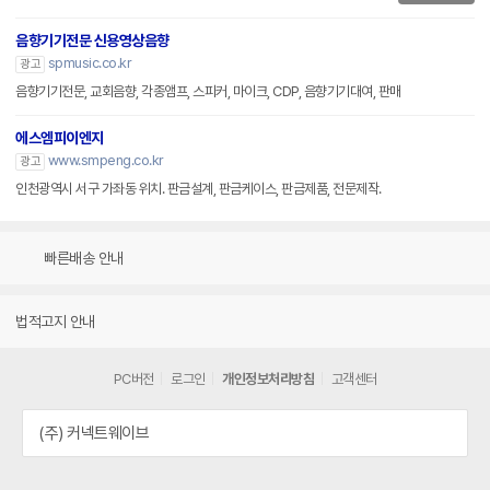
음향기기전문 신용영상음향
spmusic.co.kr
광고
음향기기전문, 교회음향, 각종앰프, 스피커, 마이크, CDP, 음향기기대여, 판매
에스엠피이엔지
www.smpeng.co.kr
광고
인천광역시 서구 가좌동 위치. 판금설계, 판금케이스, 판금제품, 전문제작.
빠른배송 안내
법적고지 안내
PC버전
로그인
개인정보처리방침
고객센터
(주) 커넥트웨이브