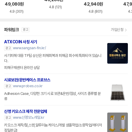
49,080
원
42,940
원
47,
4.8
(121)
4.9
(301)
4.8
(801)
4.
파워링크
가입신청
광고
ATXCOIN 사칭 사기
www.sangsan-fin.kr/
광고
사기피해 대응 TF팀 상산은 피해회복과 피해금 회수에 특화되어 있습니
다.
피해구제센터 온라인 상담
시료보관/운반케이스 프로브스
www.probes.co.kr
광고
Adhesion Case, 다양한 크기 시료 보관&운반/점성, 사이즈 종류별 분
류
신명 키오스크 제작 전문업체
www.신명모노레일.kr
광고
키오스크 제작/철,스텐,알루미늄 케이스/개발 샘플작업/소량작업/레이저
정밀판금!