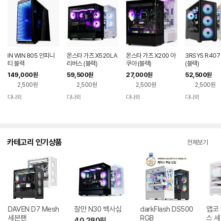
IN WIN 805 인피니
몬스타 가츠 X520LA
몬스타 가츠 X200 아
3RSYS R40
티 블랙
리버스 (블랙)
쿠아 (블랙)
(블랙)
149,000
59,500
27,000
52,500
원
원
원
원
2,500원
2,500원
2,500원
2,500원
다나와
다나와
다나와
다나와
네이버
네이버
네이버
네이버
페이
페이
페이
페이
카테고리 인기상품
전체보기
DAVEN D7 Mesh
잘만 N30 백사십
darkFlash DS500
앱코 
세븐팬
RGB
스 
40,280
원