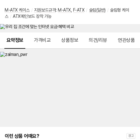
M-ATX 케이스
/
지원보드규격
:
M-ATX
,
F-ATX
/
슬림(일반)
/
슬림형 케이
스
/
ATX메인보드 장착 가능
메뉴 네비게이션
요약정보
가격비교
상품정보
의견/리뷰
연관상품
이런 상품 어때요?
광고