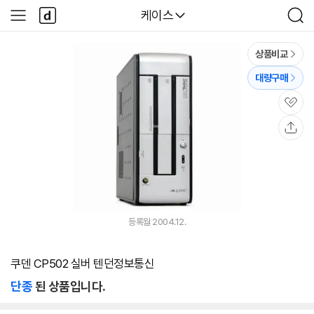
본문 바로가기
다
다나와
케이스
사
검
나
이
색
와
드
메
메
상품비교
인
뉴
대량구매
관
심
공
유
등록월 2004.12.
쿠덴 CP502 실버 텐던정보통신
단종
된 상품입니다.