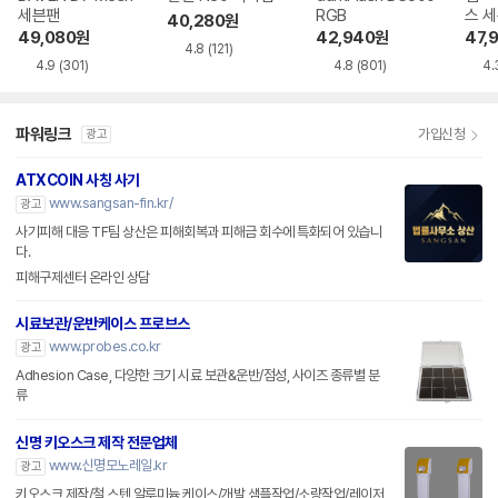
세븐팬
RGB
스 
40,280
원
49,080
원
42,940
원
47,
4.8
(121)
4.9
(301)
4.8
(801)
4.
파워링크
가입신청
광고
ATXCOIN 사칭 사기
www.sangsan-fin.kr/
광고
사기피해 대응 TF팀 상산은 피해회복과 피해금 회수에 특화되어 있습니
다.
피해구제센터 온라인 상담
시료보관/운반케이스 프로브스
www.probes.co.kr
광고
Adhesion Case, 다양한 크기 시료 보관&운반/점성, 사이즈 종류별 분
류
신명 키오스크 제작 전문업체
www.신명모노레일.kr
광고
키오스크 제작/철,스텐,알루미늄 케이스/개발 샘플작업/소량작업/레이저