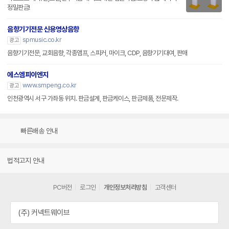
정밀판금!
음향기기전문 신용영상음향
spmusic.co.kr
광고
음향기기전문, 교회음향, 각종앰프, 스피커, 마이크, CDP, 음향기기대여, 판매
에스엠피이엔지
www.smpeng.co.kr
광고
인천광역시 서구 가좌동 위치. 판금설계, 판금케이스, 판금제품, 전문제작.
빠른배송 안내
법적고지 안내
PC버전
로그인
개인정보처리방침
고객센터
(주) 커넥트웨이브