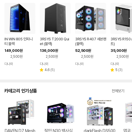
IN WIN 805 인피니
3RSYS T2000 Qui
3RSYS R407 세븐팬
3RSYS R150
티 블랙
et (블랙)
(블랙)
트)
149,000
136,000
52,500
35,000
원
원
원
원
2,500원
2,500원
2,500원
2,500원
다나와
다나와
다나와
다나와
네이버
네이버
네이버
네이버
페이
페이
페이
페이
리
리
4.6
(
5
)
5
(
3
)
별
별
뷰
뷰
점
점
수
수
카테고리 인기상품
전체보기
DAVEN D7 Mesh
잘만 N30 백사십
darkFlash DS500
앱코 