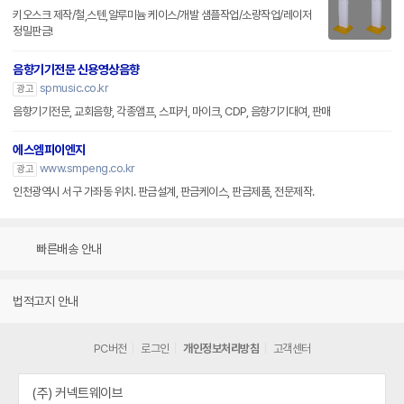
키오스크 제작/철,스텐,알루미늄 케이스/개발 샘플작업/소량작업/레이저
정밀판금!
음향기기전문 신용영상음향
spmusic.co.kr
광고
음향기기전문, 교회음향, 각종앰프, 스피커, 마이크, CDP, 음향기기대여, 판매
에스엠피이엔지
www.smpeng.co.kr
광고
인천광역시 서구 가좌동 위치. 판금설계, 판금케이스, 판금제품, 전문제작.
빠른배송 안내
법적고지 안내
PC버전
로그인
개인정보처리방침
고객센터
(주) 커넥트웨이브