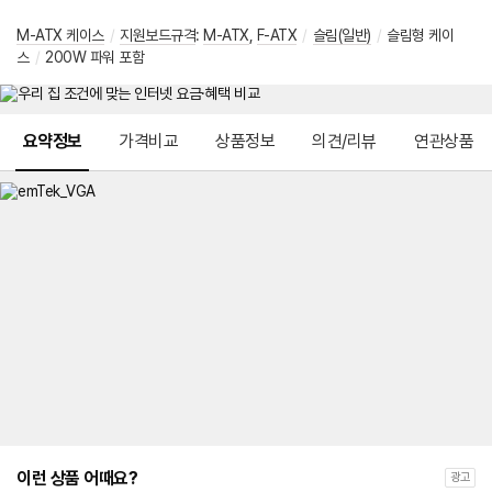
M-ATX 케이스
/
지원보드규격
:
M-ATX
,
F-ATX
/
슬림(일반)
/
슬림형 케이
스
/
200W 파워 포함
메뉴 네비게이션
요약정보
가격비교
상품정보
의견/리뷰
연관상품
이런 상품 어때요?
광고