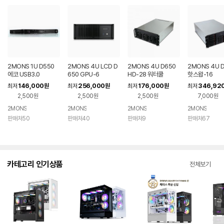
2MONS 1U D550
2MONS 4U LCD D
2MONS 4U D650
2MONS 4U 
에코 USB3.0
650 GPU-6
HD-28 워터쿨
핫스왑-16
146,000
256,000
176,000
346,92
최저
원
최저
원
최저
원
최저
2,500원
2,500원
2,500원
7,000원
2MONS
2MONS
2MONS
2MONS
판매처50
판매처40
판매처9
판매처67
카테고리 인기상품
전체보기