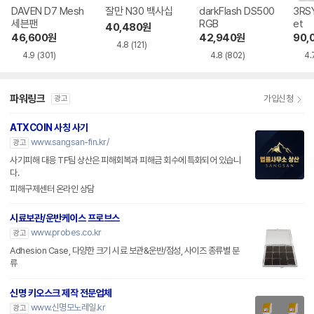
DAVEN D7 Mesh
잘만 N30 백사십
darkFlash DS500
3RSY
세븐팬
RGB
et
40,480
원
46,600
원
42,940
원
90,
4.8
(121)
4.9
(301)
4.8
(802)
4.
파워링크
가입신청
광고
ATXCOIN 사칭 사기
www.sangsan-fin.kr/
광고
사기피해 대응 TF팀 상산은 피해회복과 피해금 회수에 특화되어 있습니
다.
피해구제센터 온라인 상담
시료보관/운반케이스 프로브스
www.probes.co.kr
광고
Adhesion Case, 다양한 크기 시료 보관&운반/점성, 사이즈 종류별 분
류
신명 키오스크 제작 전문업체
www.신명모노레일.kr
광고