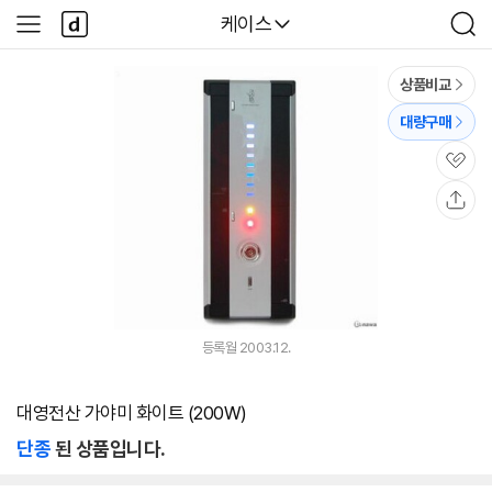
본문 바로가기
다
다나와
케이스
사
검
나
이
색
와
드
메
메
상품비교
인
뉴
대량구매
관
심
공
유
등록월 2003.12.
대영전산 가야미 화이트 (200W)
단종
된 상품입니다.