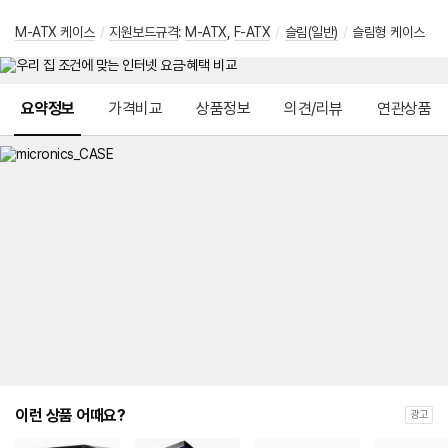
M-ATX 케이스
/
지원보드규격
:
M-ATX
,
F-ATX
/
슬림(일반)
/
슬림형 케이스
메뉴 네비게이션
요약정보
가격비교
상품정보
의견/리뷰
연관상품
이런 상품 어때요?
광고