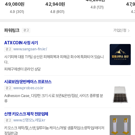
49,080
원
42,940
원
47,
4.8
(121)
4.9
(301)
4.8
(801)
4.
파워링크
가입신청
광고
ATXCOIN 사칭 사기
www.sangsan-fin.kr/
광고
사기피해 대응 TF팀 상산은 피해회복과 피해금 회수에 특화되어 있습니
다.
피해구제센터 온라인 상담
시료보관/운반케이스 프로브스
www.probes.co.kr
광고
Adhesion Case, 다양한 크기 시료 보관&운반/점성, 사이즈 종류별 분
류
신명 키오스크 제작 전문업체
www.신명모노레일.kr
광고
키오스크 제작/철,스텐,알루미늄 케이스/개발 샘플작업/소량작업/레이저
정밀판금!