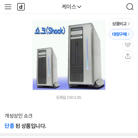
본문 바로가기
다
다나와
케이스
사
검
나
이
색
와
드
메
메
상품비교
인
뉴
대량구매
관
심
공
유
등록월 2003.05.
개성상인 쇼크
단종
된 상품입니다.