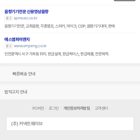
음향기기전문 신용영상음향
spmusic.co.kr
광고
음향기기전문, 교회음향, 각종앰프, 스피커, 마이크, CDP, 음향기기대여, 판매
에스엠피이엔지
www.smpeng.co.kr
광고
인천광역시 서구 가좌동 위치. 판금설계, 판금케이스, 판금제품, 전문제작.
빠른배송 안내
법적고지 안내
PC버전
로그인
개인정보처리방침
고객센터
(주) 커넥트웨이브