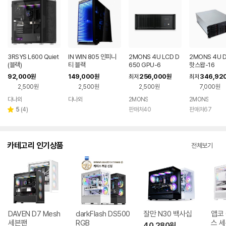
3RSYS L600 Quiet
IN WIN 805 인피니
2MONS 4U LCD D
2MONS 4U 
(블랙)
티 블랙
650 GPU-6
핫스왑-16
92,000
149,000
256,000
346,92
원
원
최저
원
최저
2,500원
2,500원
2,500원
7,000원
다나와
다나와
2MONS
2MONS
네이버
네이버
페이
페이
리
5
(
4
)
판매처40
판매처67
별
뷰
점
수
카테고리 인기상품
전체보기
DAVEN D7 Mesh
darkFlash DS500
잘만 N30 백사십
앱코 
세븐팬
RGB
스 
40,280
원