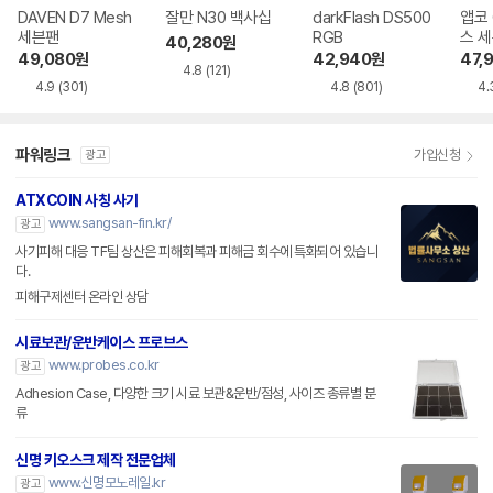
DAVEN D7 Mesh
잘만 N30 백사십
darkFlash DS500
앱코 
세븐팬
RGB
스 
40,280
원
49,080
원
42,940
원
47,
4.8
(121)
4.9
(301)
4.8
(801)
4.
파워링크
가입신청
광고
ATXCOIN 사칭 사기
www.sangsan-fin.kr/
광고
사기피해 대응 TF팀 상산은 피해회복과 피해금 회수에 특화되어 있습니
다.
피해구제센터 온라인 상담
시료보관/운반케이스 프로브스
www.probes.co.kr
광고
Adhesion Case, 다양한 크기 시료 보관&운반/점성, 사이즈 종류별 분
류
신명 키오스크 제작 전문업체
www.신명모노레일.kr
광고