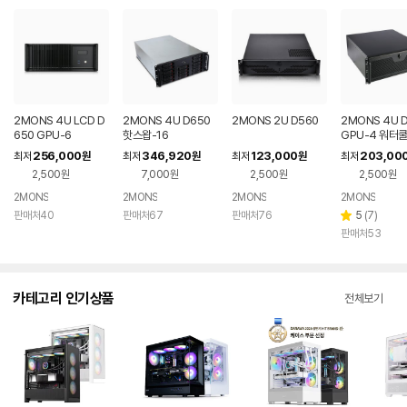
2MONS 4U LCD D
2MONS 4U D650
2MONS 2U D560
2MONS 4U 
650 GPU-6
핫스왑-16
GPU-4 워터
256,000
346,920
123,000
203,00
최저
원
최저
원
최저
원
최저
2,500원
7,000원
2,500원
2,500원
2MONS
2MONS
2MONS
2MONS
리
판매처40
판매처67
판매처76
5
(
7
)
별
뷰
판매처53
점
수
카테고리 인기상품
전체보기