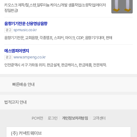
키오스크 제작/철,스텐,알루미늄 케이스/개발 샘플작업/소량작업/레이저
정밀판금!
음향기기전문 신용영상음향
spmusic.co.kr
광고
음향기기전문, 교회음향, 각종앰프, 스피커, 마이크, CDP, 음향기기대여, 판매
에스엠피이엔지
www.smpeng.co.kr
광고
인천광역시 서구 가좌동 위치. 판금설계, 판금케이스, 판금제품, 전문제작.
빠른배송 안내
법적고지 안내
PC버전
로그인
개인정보처리방침
고객센터
(주) 커넥트웨이브