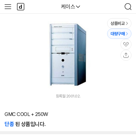
본문 바로가기
다
다나와
케이스
사
검
나
이
색
와
드
메
메
상품비교
인
뉴
대량구매
관
심
공
유
등록월 2001.02.
GMC COOL + 250W
단종
된 상품입니다.