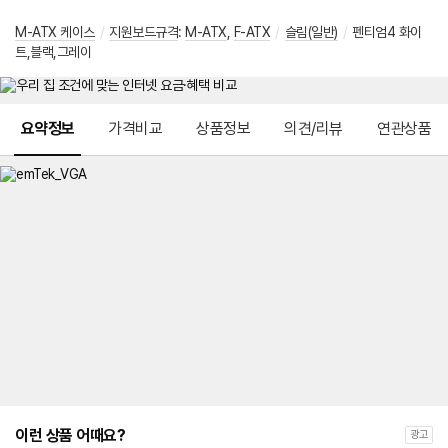
M-ATX 케이스
/
지원보드규격
:
M-ATX
,
F-ATX
/
슬림(일반)
/
펜티엄4 화이
트,블랙,그레이
메뉴 네비게이션
요약정보
가격비교
상품정보
의견/리뷰
연관상품
이런 상품 어때요?
광고