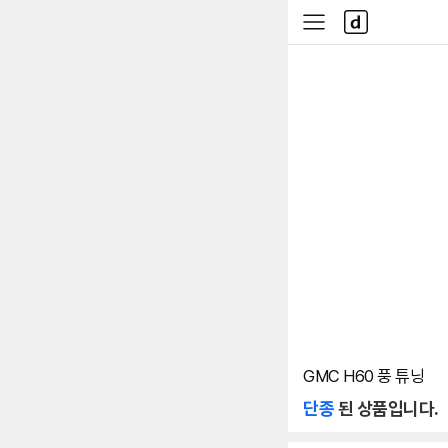
본문 바로가기
다
사
나
이
와
드
메
메
인
뉴
GMC H60 풍 튜닝
단종
된 상품입니다.