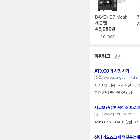
DAVEN D7 Mesh
잘
세븐팬
4
49,080
원
4.9
(302)
파워링크
광고
ATXCOIN 사칭 사기
www.sangsan-fin.kr/
광고
사기피해 대응 TF팀 상산은 피
피해구제센터 온라인 상담
시료보관/운반케이스 프로
www.probes.co.kr
광고
Adhesion Case, 다양한 
신명 키오스크 제작 전문업체