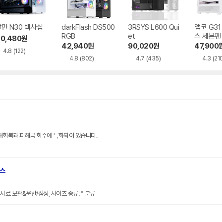
만 N30 백사십
darkFlash DS500
3RSYS L600 Qui
앱코 G3
RGB
et
스 세븐팬
0,480
원
42,940
원
90,020
원
47,900
4.8
(122)
4.8
(802)
4.7
(435)
4.3
(21
해회복과 피해금 회수에 특화되어 있습니다.
브스
크기 시료 보관&운반/점성, 사이즈 종류별 분류