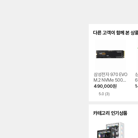
다른 고객이 함께 본 상
삼성전자 970 EVO
삼
M.2 NVMe 500G
6
B
490,000
원
1
5.0
(3)
카테고리 인기상품