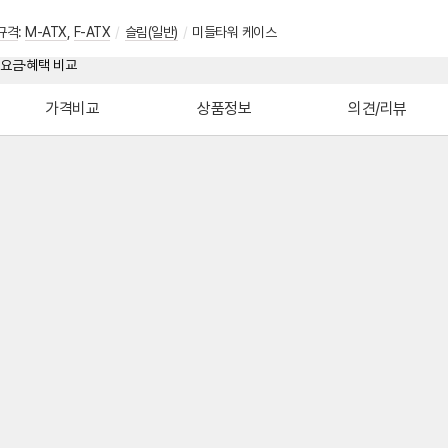
규격
:
M-ATX
,
F-ATX
/
슬림(일반)
/
미들타워 케이스
가격비교
상품정보
의견/리뷰