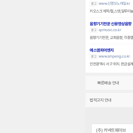
www.신명모노레일.kr
광고
키오스크 제작/철,스텐,알루미
음향기기전문 신용영상음향
spmusic.co.kr
광고
음향기기전문, 교회음향, 각종앰프
에스엠피이엔지
www.smpeng.co.kr
광고
인천광역시 서구 위치. 판금설계
빠른배송 안내
법적고지 안내
(주) 커넥트웨이브