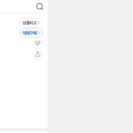
검
색
상품비교
대량구매
관
심
공
유