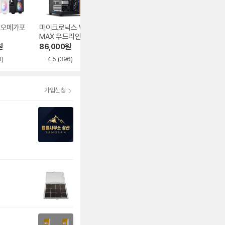
1 오메가포
마이크로닉스 WIZ
오쓰 SOLID FULL
DAVEN AQUA 다
MAX 우드리안 MA
MESH
이버
X
원
86,000
원
62,840
원
39,180
원
0)
4.5
(396)
4.9
(482)
가입신청