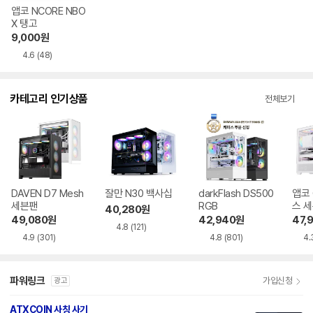
앱코 NCORE NBO
X 탱고
9,000
원
4.6
(48)
카테고리 인기상품
전체보기
DAVEN D7 Mesh
잘만 N30 백사십
darkFlash DS500
앱코 
세븐팬
RGB
스 
40,280
원
49,080
원
42,940
원
47,
4.8
(121)
4.9
(301)
4.8
(801)
4.
파워링크
가입신청
광고
ATXCOIN 사칭 사기