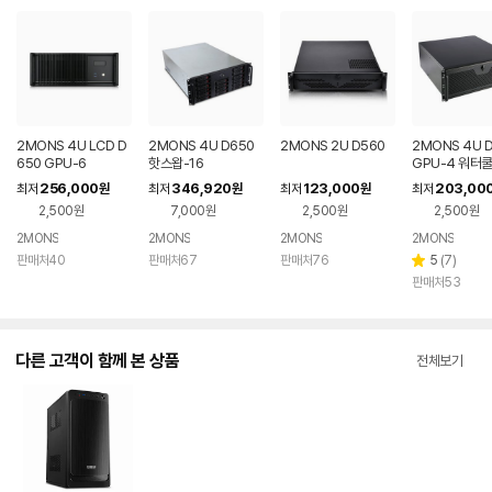
2MONS 4U LCD D
2MONS 4U D650
2MONS 2U D560
2MONS 4U 
650 GPU-6
핫스왑-16
GPU-4 워터
256,000
346,920
123,000
203,00
최저
원
최저
원
최저
원
최저
2,500원
7,000원
2,500원
2,500원
2MONS
2MONS
2MONS
2MONS
리
판매처40
판매처67
판매처76
5
(
7
)
별
뷰
판매처53
점
수
다른 고객이 함께 본 상품
전체보기