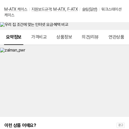
M-ATX 케이스
/
지원보드규격
:
M-ATX
,
F-ATX
/
슬림(일반)
/
워크스테이션
케이스
메뉴 네비게이션
요약정보
가격비교
상품정보
의견/리뷰
연관상품
이런 상품 어때요?
광고