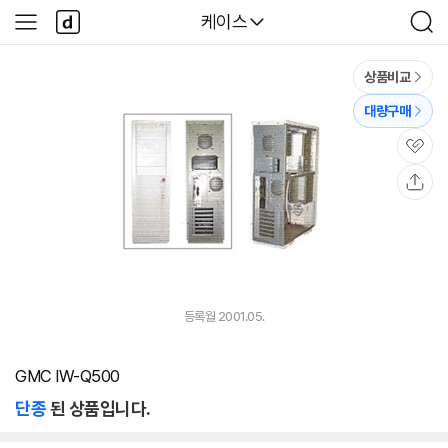
본문 바로가기
다
다나와
케이스
사
검
나
이
색
와
드
메
메
상품비교
인
뉴
대량구매
관
심
공
유
등록월 2001.05.
GMC IW-Q500
단종
된 상품입니다.