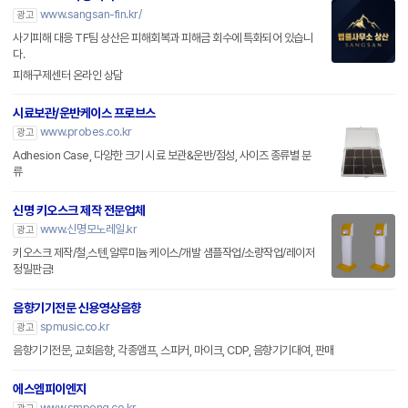
www.sangsan-fin.kr/
광고
사기피해 대응 TF팀 상산은 피해회복과 피해금 회수에 특화되어 있습니
다.
피해구제센터 온라인 상담
시료보관/운반케이스 프로브스
www.probes.co.kr
광고
Adhesion Case, 다양한 크기 시료 보관&운반/점성, 사이즈 종류별 분
류
신명 키오스크 제작 전문업체
www.신명모노레일.kr
광고
키오스크 제작/철,스텐,알루미늄 케이스/개발 샘플작업/소량작업/레이저
정밀판금!
음향기기전문 신용영상음향
spmusic.co.kr
광고
음향기기전문, 교회음향, 각종앰프, 스피커, 마이크, CDP, 음향기기대여, 판매
에스엠피이엔지
www.smpeng.co.kr