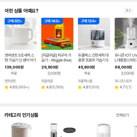
이런 상품 어때요?
광고
구매 6천+
구매 140+
구매 120+
엔퍼센트 5초세척 스
[위글위글] 피규어 가
듀플렉스 간편세척 대
유니콘 IOT U
텐 가습기 신생아 아기
습기 - Wiggle Bear,
용량 초음파 가습기 5
L대용량스마트
가습기 화이트
미니 소형 사무실 탁상
L DP-8000UH
IOT 앱연동 WI
139,000
29,500
45,800
98,000
원
원
원
원
용
연동 리모컨지원
무료
3,000원
무료
3,000원
HM60V
엔퍼센트
위글위글
듀플렉스몰
유니콘스토어
네이버
페이
리
리
리
리
4.85
(
999+
)
4.83
(
589
)
4.81
(
506
)
4.71
(
7
)
별
별
별
별
뷰
뷰
뷰
뷰
점
점
점
점
수
수
수
수
카테고리 인기상품
전체보기