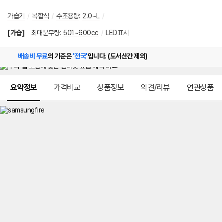
가습기
/
복합식
/
수조용량
:
2.0~L
/
[가습]
최대분무량
:
501~600cc
/
LED표시
배송비 무료
의 기준은
'전국'
입니다. (도서산간 제외)
메뉴 네비게이션
요약정보
가격비교
상품정보
의견/리뷰
연관상품