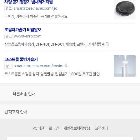
차량 공기청정기 냄새제거탁월
smartstore.naver.com/ijio
광고
나에게, 가족에게 깨끗한 공기를 선물하세요
초음파가습기 티엠알오
www.t-mro.com
광고
산업용초음파가습기, DH-401, DH-601, 제습함, 교반기, 자재랙등 취급
코스트몰 물병가습기
smartstore.naver.com/costmall-
광고
코스트몰은 쇼핑몰 성지! 당일발송! 알림받기 1,000원 무조건 할인!
빠른배송 안내
법적고지 안내
PC버전
로그인
개인정보처리방침
고객센터