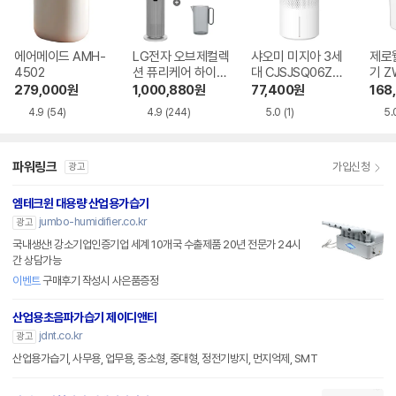
에어메이드 AMH-
LG전자 오브제컬렉
샤오미 미지아 3세
제로
4502
션 퓨리케어 하이드
대 CJSJSQ06ZM
기 Z
로타워 HY705RS
Z
279,000
원
1,000,880
원
77,400
원
168
UABM
4.9
(54)
4.9
(244)
5.0
(1)
5.
파워링크
가입신청
광고
엠테크윈 대용량 산업용가습기
jumbo-humidifier.co.kr
광고
국내생산! 강소기업인증기업 세계 10개국 수출제품 20년 전문가 24시
간 상담가능
이벤트
구매후기 작성시 사은품증정
산업용초음파가습기 제이디앤티
jdnt.co.kr
광고
산업용가습기, 사무용, 업무용, 중소형, 중대형, 정전기방지, 먼지억제, SMT