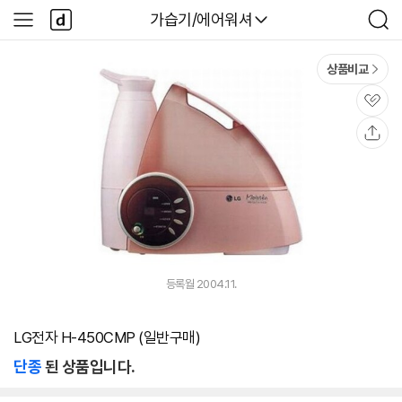
본문 바로가기
다
다나와
가습기/에어워셔
사
검
나
이
색
와
드
메
메
상품비교
인
뉴
관
심
공
유
등록월 2004.11.
LG전자 H-450CMP (일반구매)
단종
된 상품입니다.