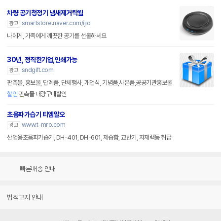
차량 공기청정기 냄새제거탁월
smartstore.naver.com/ijio
광고
나에게, 가족에게 깨끗한 공기를 선물하세요
30년, 정직한기업,인쇄가능
sndgift.com
광고
판촉물, 홍보물, 답례품, 단체행사, 개업식, 기념품,사은품,공공기관홍보물
할인
판촉물 대량구매할인
초음파가습기 티엠알오
www.t-mro.com
광고
산업용초음파가습기, DH-401, DH-601, 제습함, 교반기, 자재랙등 취급
빠른배송 안내
법적고지 안내