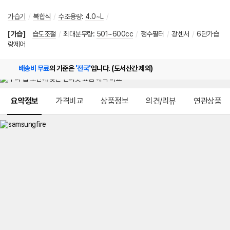
가습기
/
복합식
/
수조용량
:
4.0~L
/
[가습]
습도조절
/
최대분무량
:
501~600cc
/
정수필터
/
광센서
/
6단가습
량제어
배송비 무료
의 기준은
'전국'
입니다. (도서산간 제외)
메뉴 네비게이션
요약정보
가격비교
상품정보
의견/리뷰
연관상품