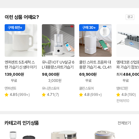
이런 상품 어때요?
광고
구매 6천+
구매 30+
엔퍼센트 5초세척 스
유니콘 IOT UV살균 6
쿨린 스마트 초음파 대
엠테크윈 산업용
텐 가습기 신생아 아기
L대용량스마트가습기
용량 가습기 4L CL41
파 가습기 점보 
가습기 화이트
IOT 앱연동 WIFI어플
0T
01A
139,000
98,000
69,900
484,00
원
원
원
최저
연동 리모컨지원 TL-
무료
3,000원
무료
무료
HM60V
엔퍼센트
유니콘스토어
쿨린스토어
엠테크윈
네이버
페이
리
리
리
리
4.85
(
999+
)
4.71
(
7
)
4.8
(
999+
)
4.9
(
190
)
별
별
별
별
뷰
뷰
뷰
뷰
판매처10
점
점
점
점
수
수
수
수
카테고리 인기상품
전체보기