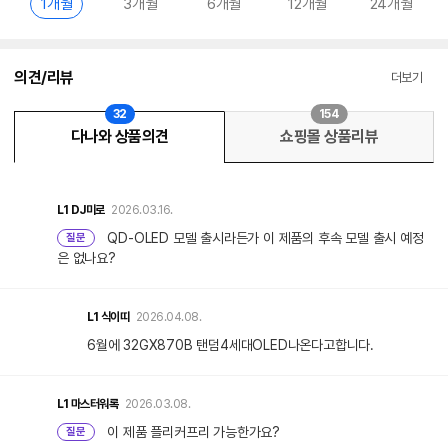
1개월
3개월
6개월
12개월
24개월
의견/리뷰
더보기
32
154
다나와 상품의견
쇼핑몰 상품리뷰
L1
DJ미로
2026.03.16.
QD-OLED 모델 출시라든가 이 제품의 후속 모델 출시 예정
질문
은 없나요?
L1
식이띠
2026.04.08.
6월에 32GX870B 탠덤4세대OLED나온다고합니다.
L1
마스터워록
2026.03.08.
이 제품 플리커프리 가능한가요?
질문