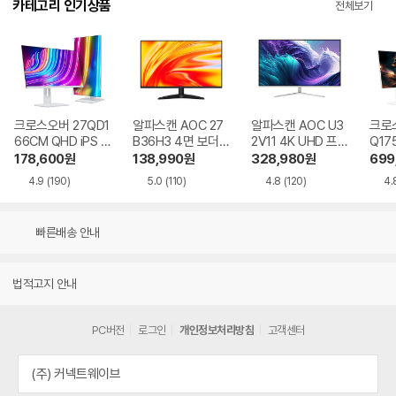
카테고리 인기상품
전체보기
크로스오버 27QD1
알파스캔 AOC 27
알파스캔 AOC U3
크로스
66CM QHD iPS U
B36H3 4면 보더리
2V11 4K UHD 프리
Q17
SB-C 화이트 Ai 멀
스 IPS 120 시력보
싱크 HDR 시력보호
QHD
178,600
원
138,990
원
328,980
원
699
티스탠드
호 무결점
무결점
Ai 
4.9
(190)
5.0
(110)
4.8
(120)
4.
드
빠른배송 안내
법적고지 안내
PC버전
로그인
개인정보처리방침
고객센터
(주) 커넥트웨이브