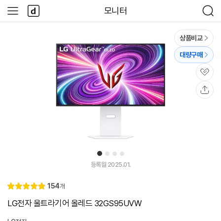
본문 바로가기
다
모니터
사
검
나
이
색
와
드
메
메
상품비교
인
뉴
대량구매
관
심
공
유
1
2
3
4
등록월 2025.01.
리
154
개
별
4.
뷰
점
9
LG전자 울트라기어 올레드 32GS95UVW