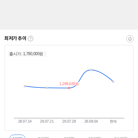
최저가 추이
최
알
저
림
가
받
추
는
이
중
란?