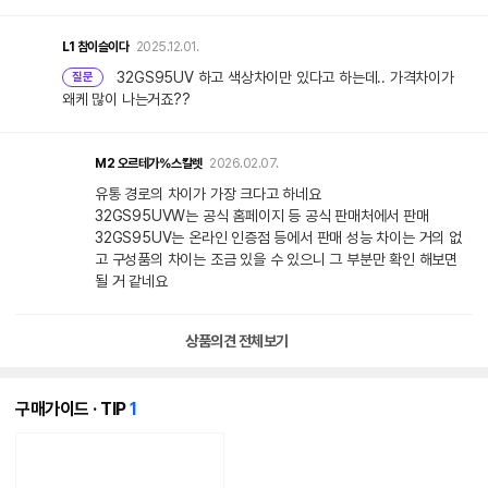
L1
참이슬이다
2025.12.01.
32GS95UV 하고 색상차이만 있다고 하는데.. 가격차이가
질문
왜케 많이 나는거죠??
M2
오르테가%스칼렛
2026.02.07.
유통 경로의 차이가 가장 크다고 하네요
32GS95UVW는 공식 홈페이지 등 공식 판매처에서 판매
32GS95UV는 온라인 인증점 등에서 판매 성능 차이는 거의 없
고 구성품의 차이는 조금 있을 수 있으니 그 부분만 확인 해보면
될 거 같네요
상품의견 전체보기
개
구매가이드 · TIP
1
의
콘
텐
츠