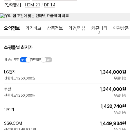
[단자정보]
HDMI 2.1
/
DP 1.4
메뉴 네비게이션
요약정보
가격비교
상품정보
의견/리뷰
커뮤니티
연관상품
3
쇼핑몰별 최저가
배송비포함
카드할인
1,344,000
원
인
LG전자
증
빠른배송
신한카드
1,250,000원
무료배송
1,344,000
원
인
쿠팡
증
빠른배송
신한카드
1,250,000원
무료배송
와
우
전
1,432,740
원
11번가
용
무료배송
1,449,934
원
SSG.COM
삼성카드
1,349,934원
무료배송