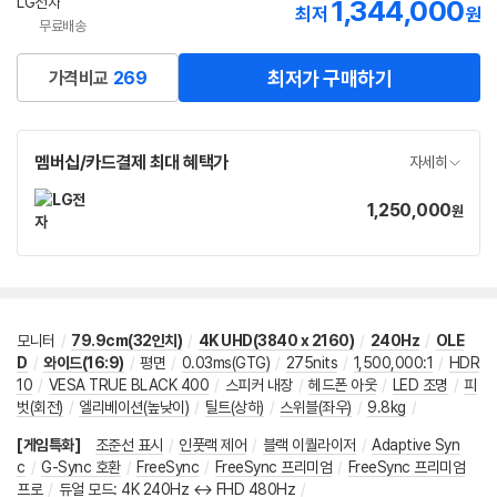
인
LG전자
1,344,000
최저
원
증
무료배송
최저가 구매하기
가격비교
269
멤버십/카드결제 최대 혜택가
자세히
1,250,000
가
원
격
모니터
/
79.9cm(32인치)
/
4K UHD(3840 x 2160)
/
240Hz
/
OLE
D
/
와이드(16:9)
/
평면
/
0.03ms(GTG)
/
275nits
/
1,500,000:1
/
HDR
10
/
VESA TRUE BLACK 400
/
스피커 내장
/
헤드폰 아웃
/
LED 조명
/
피
벗(회전)
/
엘리베이션(높낮이)
/
틸트(상하)
/
스위블(좌우)
/
9.8kg
/
[게임특화]
조준선 표시
/
인풋랙 제어
/
블랙 이퀄라이저
/
Adaptive Syn
c
/
G-Sync 호환
/
FreeSync
/
FreeSync 프리미엄
/
FreeSync 프리미엄
프로
/
듀얼 모드
:
4K 240Hz ↔ FHD 480Hz
/