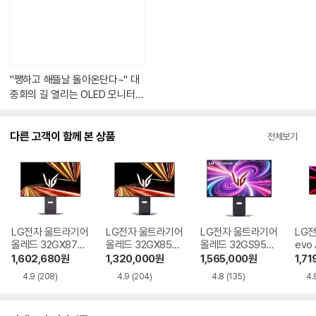
가
있
습
니
다.
"쨍하고 해뜰날 돌아온단다~" 대
중화의 길 열리는 OLED 모니터
[차트뉴스]
다른 고객이 함께 본 상품
전체보기
LG전자 울트라기어
LG전자 울트라기어
LG전자 울트라기어
LG
올레드 32GX870
올레드 32GX850
올레드 32GS95U
evo
A
A
V
GX8
1,602,680
원
1,320,000
원
1,565,000
원
1,71
4.9
(208)
4.9
(204)
4.8
(135)
4.