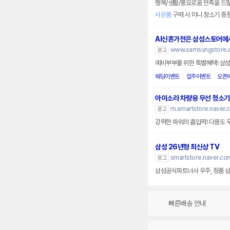
행복/생활/풍요로움 만족을 드릴
사은품
구매 시 미니 청소기 증
AI신혼가전은 삼성스토어에
www.samsungstore.
광고
예비부부를 위한 특별혜택! 삼
웨딩이벤트
입주이벤트
오픈
아이소라 차량용 무선 청소기
m.smartstore.naver.
광고
강력한 파워의 흡입력! 다용도 
삼성 26년형 최신상 TV
smartstore.naver.c
광고
삼성공식파트너사 우주, 정품 삼
빠른배송 안내