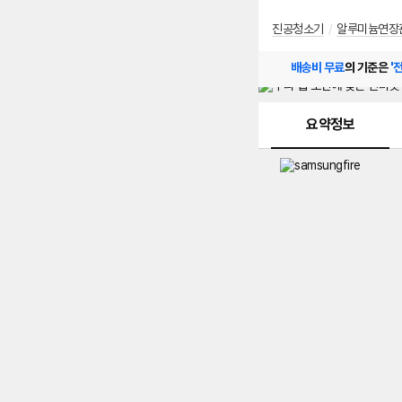
진공청소기
/
알루미늄연장
배송비 무료
의 기준은
'
메뉴 네비게이션
요약정보