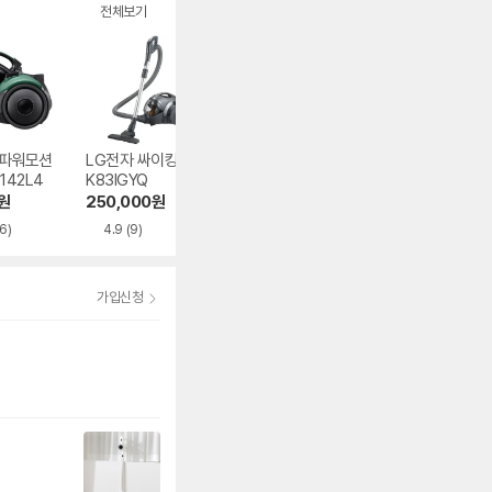
전체보기
 파워모션
LG전자 싸이킹 K8
이마트 노브랜드 SL
LG전자 싸이킹 C
142L4
K83IGYQ
162X
0WGY
원
250,000
원
48,810
원
191,840
원
6)
4.9
(9)
5.0
(536)
4.8
(419)
가입신청