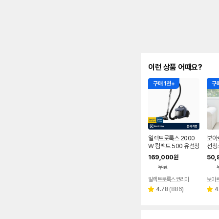
이런 상품 어때요?
구매 1천+
구매
일렉트로룩스 2000
보아르
W 컴팩트 500 유선청
선청
소기 EFC52611
이클
169,000
50,
원
력한
무료
일렉트로룩스코리아
보아
리
4.78
(
886
)
4
별
별
뷰
점
점
수