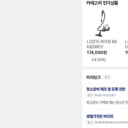
카테고리 인기상품
LG전자 싸이킹 K8
L
K83WGY
0
174,000
원
1
4.8
(688)
파워링크
광고
청소장비 제조 및 유통 전문
tech-m.co.kr/
광고
청소장비 구매할 때는 청소차 
생활가전은 비브르
brand.naver.com/viv
광고