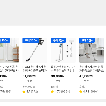
 110+
구매 360+
구매 1천+
구매 2천+
 포스A 진공 유
DWM 유선청소기 유
홈리아 유선청소기 가
유선청소기 자취 원룸
소기 핸디 핸드 싸
선형 싸이클론 스틱 자
벼운 핸디스틱 유선 진
가정용 소형 가벼운 스
론 스틱 초경량 강
취 가정용 진공 청소기
공 청소기
틱 진공 청소기
830
54,000
39,900
49,800
원
원
원
원
 흡입력
DWM-4733C
무료
무료
무료
무료
르샵
하우스웰.lab
홈리아
홈리아
네이버
페이
리
리
리
리
.75
(
399
)
4.7
(
772
)
4.73
(
999+
)
4.73
(
999+
)
별
별
별
뷰
뷰
뷰
뷰
점
점
점
수
수
수
수