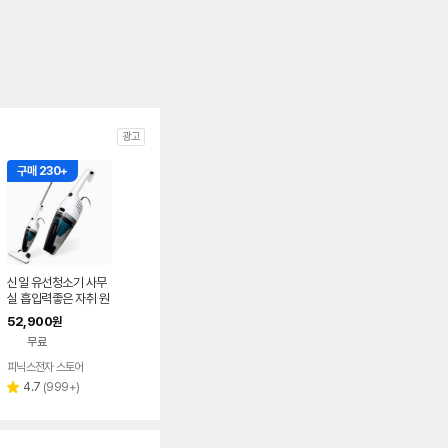
광고
구매 230+
신일 유선청소기 사무
실 흡입력좋은 자취 원
룸 강아지 소형 청소기
52,900
원
SVC-R1000NX
무료
피닉스전자 스토어
리
4.7
(
999+
)
별
뷰
점
수