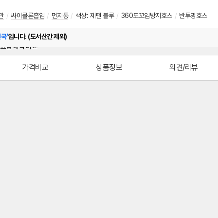
관
/
싸이클론흡입
/
먼지통
/
색상: 제팬 블루
/
360도꼬임방지호스
/
반투명호스
전국'
입니다. (도서산간 제외)
가격비교
상품정보
의견/리뷰