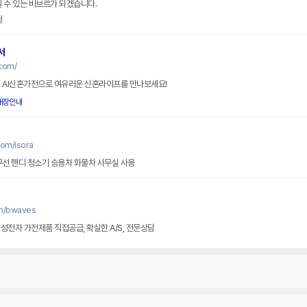
 수 있는 비브르가 되겠습니다.
정
서
com/
성 AI신혼가전으로 여유러운 신혼라이프를 만나보세요!
매장안내
com/isora
무선 핸디 청소기 승용차 화물차 사무실 사용
om/bwaves
성전자 가전제품 직접공급, 확실한 A/S, 전문상담