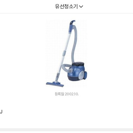
다나와
유선청소기
등록월 2002.10.
J