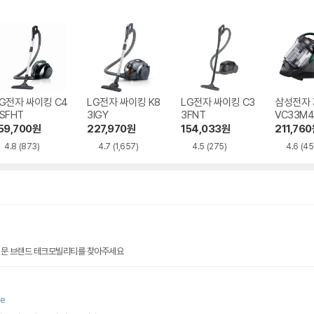
G전자 싸이킹 C4
LG전자 싸이킹 K8
LG전자 싸이킹 C3
삼성전자
SFHT
3IGY
3FNT
VC33M4
59,700
원
227,970
원
154,033
원
211,760
4.8
(873)
4.7
(1,657)
4.5
(275)
4.6
(45
전문 브랜드 테크모빌리티를 찾아주세요
re