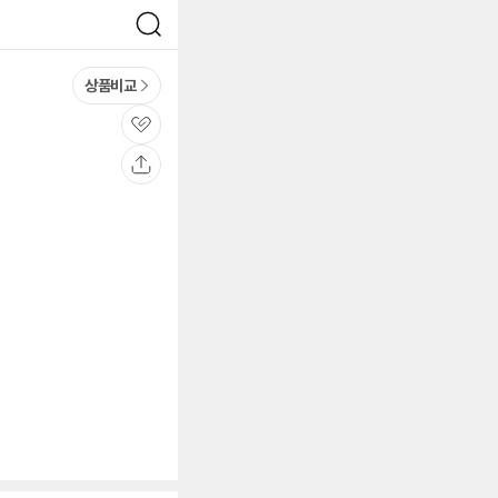
검
색
상품비교
관
심
공
유