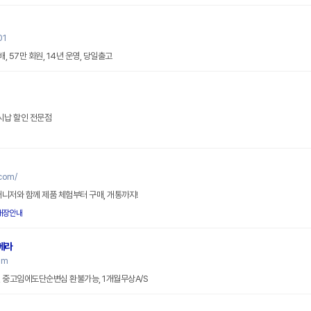
01
 57만 회원, 14년 운영, 당일출고
온라인휴대폰성지 현금완납 일시납 할인 전문점
com/
매니저와 함께 제품 체험부터 구매, 개통까지!
매장안내
메라
om
 중고임에도단순변심 환불가능, 1개월무상A/S