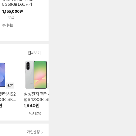
5 256GB LGU+ 기
기변경
1,155,000
원
무료
투게더폰
전체보기
갤럭시S2
삼성전자 갤럭시 퀀
삼성전자 갤럭시Z
APPLE 아이폰17 
6GB, SKT
텀6 128GB, SKT
플립8 256GB, SK
56GB, SKT 기기
 완납
기기변경 완납
T 기기변경 완납
변경 완납
원
1,940
원
738,990
원
439,000
원
4.8
(29)
5.0
(1)
5.0
(10)
가입신청