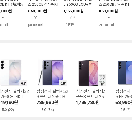
GB KT 번호이동
스 256GB 전시폰 KT
5 256GB LGU+ 번
스 256GB 전시폰 KT
지원 완납
번호이동 완납 90요금
호이동
기기변경 완납
,000
853,000
1,155,000
853,000
원
원
원
원
제
무료
무료
무료
무료
amall
pansamall
투게더폰
pansamall
삼성전자 갤럭시S2
삼성전자 갤럭시S2
삼성전자 갤럭시Z
삼성전자 
 256GB, SKT 기
6 울트라 256GB,
폴드8 울트라 256
5 FE 25
기변경 완납
SKT 기기변경 완납
GB, SKT 기기변경
기기변경
49,190
원
789,980
원
1,765,730
원
58,990
완납
5.0
(22)
5.0
(54)
3.5
(2)