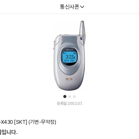
다나와
통신사폰
1
2
3
등록월 2002.07.
430 [SKT] (기변-무약정)
품입니다.