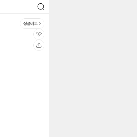
검
색
상품비교
관
심
공
유