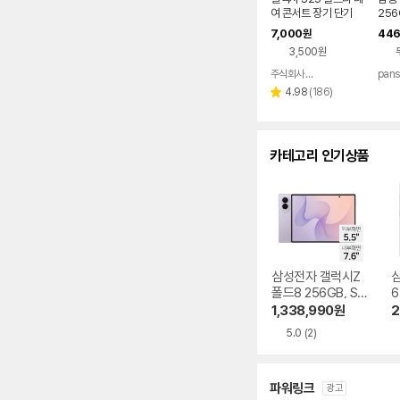
다.
여 콘서트 장기 단기
256
공시
7,000
446
원
3,500원
주식회사 폰빌리지
pans
네이버
페이
리
4.98
(
186
)
별
뷰
점
수
카테고리 인기상품
삼성전자 갤럭시Z
폴드8 256GB, SK
6
T 기기변경 완납
1,338,990
원
2
5.0
(2)
파워링크
광고