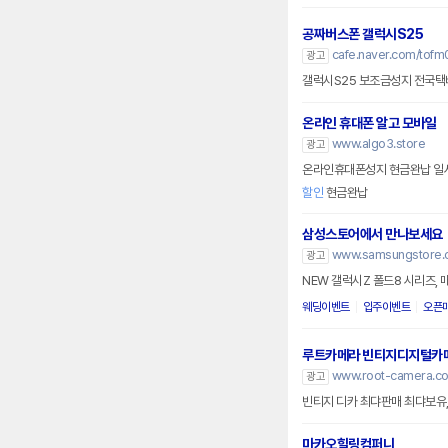
공짜버스폰 갤럭시S25
cafe.naver.com/tofm
광고
갤럭시S25 보조금성지 전국택배,
온라인 휴대폰 알고 모바일
www.algo3.store
광고
할인
현금완납
삼성스토어에서 만나보세요
www.samsungstore.
광고
NEW 갤럭시Z 폴드8 시리즈, 
웨딩이벤트
입주이벤트
오픈
루트카메라 빈티지디지털카
www.root-camera.c
광고
빈티지 디카 최댜판매 최댜보유,
마카오힐링컴퍼니