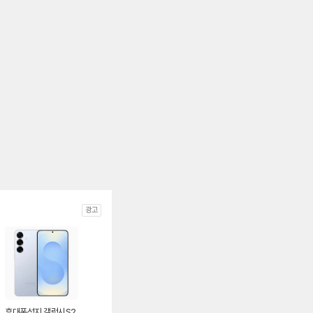
광고
휴대폰성지 갤럭시S2