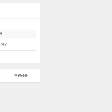
간
월 이상
연관상품