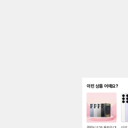
제
안
내
및
유
지
해
야
되
는
대
략
적
인
기
간
을
안
이런 상품 어때요?
내
를
나
타
내
는
표
입
니
갤럭시 S25 울트라 대
삼성 