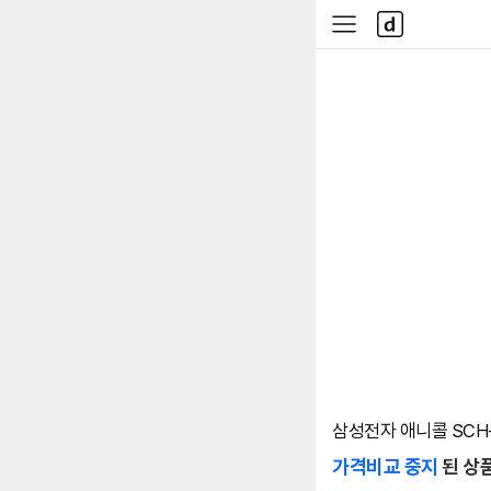
본문 바로가기
다
사
나
이
와
드
메
메
인
뉴
삼성전자 애니콜 SCH-X
가격비교 중지
된 상