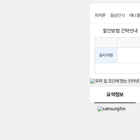
피처폰
/
음성인식
/
애니콜
할인방법 간략안내
통
통
신
사
신
공시지원
할
사
인
공
방
시
법
지
원
및
메뉴 네비게이션
선
요약정보
택
약
정
주
적
용
요
금