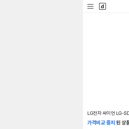
본문 바로가기
다
사
나
이
와
드
메
메
인
뉴
LG전자 싸이언 LG-SD
가격비교 중지
된 상