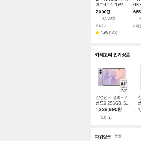
다.
여 콘서트 장기 단기
GB 
7,000
655
원
3,500원
주식회사 폰빌리지
아라
네이버
페이
리
4.98
(
183
)
별
뷰
점
수
카테고리 인기상품
삼성전자 갤럭시Z
폴드8 256GB, SK
폴
T 기기변경 완납
G
1,338,990
원
1
5.0
(2)
파워링크
광고