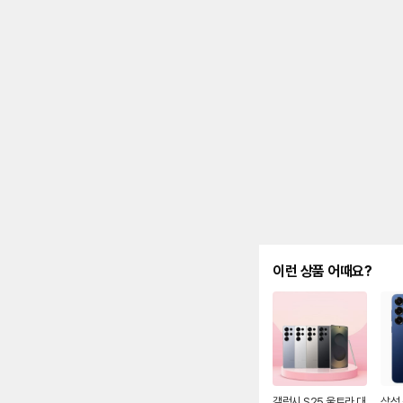
제
안
내
및
유
지
해
야
되
는
대
략
적
인
기
간
을
안
이런 상품 어때요?
내
를
나
타
내
는
표
입
니
갤럭시 S25 울트라 대
삼성 