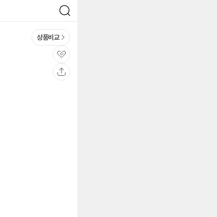
검
색
상품비교
관
심
공
유