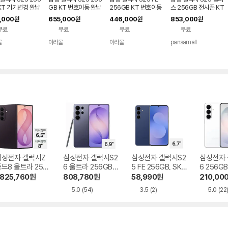
KT 기기변경 완납
GB KT 번호이동 완납
256GB KT 번호이동
스 256GB 전시폰 KT
공시지원 완납
기기변경 완납
,000
655,000
446,000
853,000
원
원
원
원
무료
무료
무료
무료
몰
아라몰
아라몰
pansamall
삼성전자 갤럭시Z
삼성전자 갤럭시S2
삼성전자 갤럭시S2
삼성전자 
드8 울트라 256
6 울트라 256GB,
5 FE 256GB, SKT
6 256GB
B, SKT 기기변경
SKT 기기변경 완납
기기변경 완납
기변경 완
,825,760
원
808,780
원
58,990
원
210,00
완납
5.0
(54)
3.5
(2)
5.0
(22