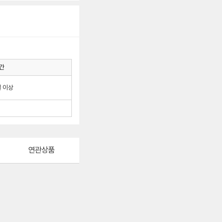
간
월 이상
연관상품