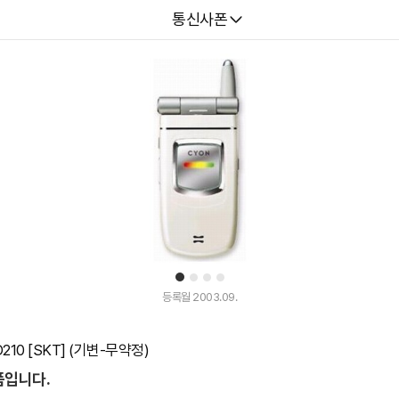
다나와
통신사폰
1
2
3
4
등록월 2003.09.
210 [SKT] (기변-무약정)
품입니다.