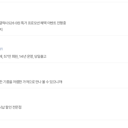
럭시S26 0원 특가 프로모션 혜택 이벤트 진행중
지
01
 57만 회원, 14년 운영, 당일출고
 기종을 저렴한 가격으로 만나 볼 수 있으니까!
온라인휴대폰성지 현금완납 일시납 할인 전문점