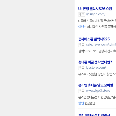
U+폰당 갤럭시S26 0원
upluspd.com/
광고
U플러스 공식대리점 폰당에서 갤
이벤트
최대할인 사은품 증정까
공짜버스폰 갤럭시S25
cafe.naver.com/tofm
광고
갤럭시S25 보조금성지 전국택배,
휴대폰 바꿀 생각 있다면?
lgustore.com/
광고
유스토어닷컴엔 당신이 찾는 모든
온라인 휴대폰 알고 모바일
www.algo3.store
광고
할인
현금완납
부천 휴대폰 성지 갤럭시