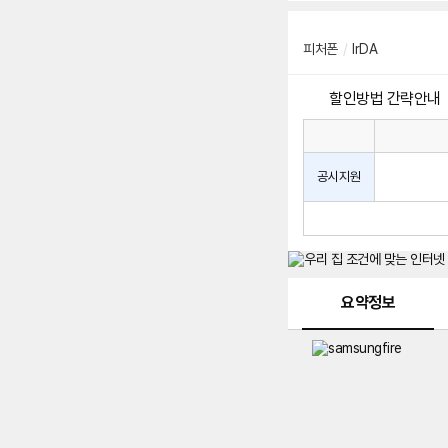
피처폰
/
lrDA
할인방법 간략안내
통
통
신
사
신
공시지원
할
사
인
공
방
시
법
지
원
및
메뉴 네비게이션
선
요약정보
택
약
정
주
적
용
요
금