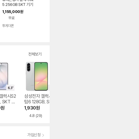
5 256GB SKT 기기
변경
1,155,000
원
무료
투게더폰
전체보기
갤럭시S2
삼성전자 갤럭시 퀀
삼성전자 갤럭시S2
삼성전자 갤럭시Z
, SKT 기
텀6 128GB, SKT
6 울트라 512GB, S
플립8 256GB, S
납
기기변경 완납
KT 기기변경 완납
T 기기변경 완납
0
원
1,930
원
1,202,640
원
738,990
원
)
4.8
(29)
4.5
(11)
5.0
(1)
가입신청