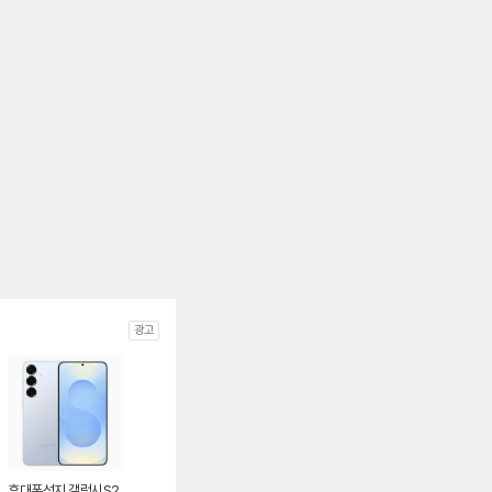
광고
휴대폰성지 갤럭시S2