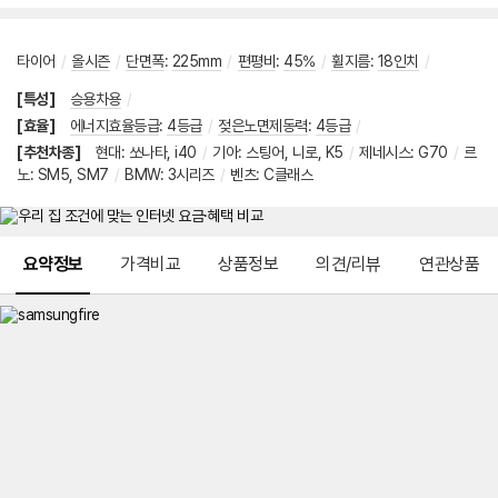
타이어
/
올시즌
/
단면폭
:
225mm
/
편평비
:
45%
/
휠지름
:
18인치
/
[특성]
승용차용
/
[효율]
에너지효율등급
:
4등급
/
젖은노면제동력
:
4등급
/
[추천차종]
현대
:
쏘나타
,
i40
/
기아
:
스팅어
,
니로
,
K5
/
제네시스
:
G70
/
르
노
:
SM5
,
SM7
/
BMW
:
3시리즈
/
벤츠
:
C클래스
메뉴 네비게이션
요약정보
가격비교
상품정보
의견/리뷰
연관상품