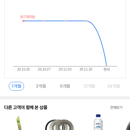
저
림
가
받
추
는
이
중
란?
1개월
3개월
6개월
12개월
24개월
다른 고객이 함께 본 상품
전체보기