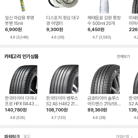
일신 마감용 투명
디스포저 정심 대구
해태음료 강원 평창
미쉐
붓펜 15ml
경 어댑터
수 500ml 20개
이머시
5/4
6,900
원
9,300
원
6,450
원
226
도
4.6
(3,048)
4.6
(36)
4.7
(3,583)
4.
카테고리 인기상품
전체보기
한국타이어 다이나
한국타이어 벤투스
금호타이어 솔루스
한국
프로 HPX RA43 2
S2 AS H462 215/
어드밴스 215/55R
S2 A
35/55R19
55R17
17
45R
140,780
원
108,700
원
89,360
원
139
4.8
(526)
4.7
(133)
4.9
(38)
4.
파워링크
가입신청
광고