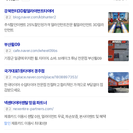
강북헌터3D휠얼라이먼트타이어
blog.naver.com/kbhunter2
광고
추석할인이벤트 25%할인된가격 얼라인먼트전문 휠얼라인먼트 3D얼라
인먼트
부산휠09
cafe.naver.com/wheel09bs
광고
기장군 일광에 위치한 휠. 타이어. 쇼바. 브레이크 튜닝 전문점 부산휠09
국가대표1등타이어 경주점
m.place.naver.com/place/1808897353/
광고
한국타이어 수입타이어 전문점 친절하고 합리적인 가격으로 부담없이 점
검받으세요.
넥센타이어렌탈 믿음 파트너
nexentire-partners.com/
광고
제휴카드 이용시 렌탈 0원, 얼라이먼트 무료, 파손보증, 본사이벤트 및 혜택
할인
제휴카드 이용시 최대0원!