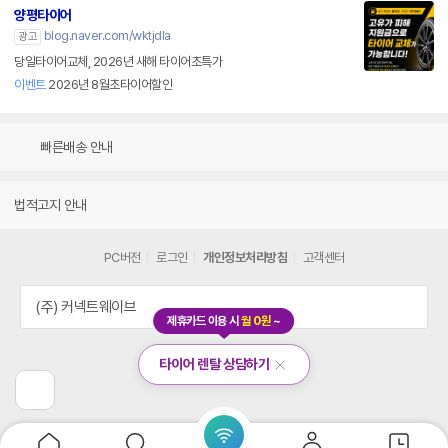
양평타이어
blog.naver.com/wktjdla
광고
당일타이어교체, 2026년 새해 타이어초특가
이벤트
2026년 8월초타이어할인
빠른배송 안내
법적고지 안내
PC버전
로그인
개인정보처리방침
고객센터
(주) 커넥트웨이브
제휴카드 이용 시
월 0원
~
타이어 렌탈 상담하기
닫
기
이
전
페
이