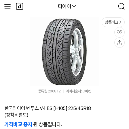
본문 바로가기
다
다나와
타이어
사
검
나
이
색
와
드
메
메
상품비교
인
뉴
관
심
공
유
등록월 2008.12.
이미지출처: G마켓
한국타이어 벤투스 V4 ES [H105] 225/45R18
(장착비별도)
가격비교 중지
된 상품입니다.