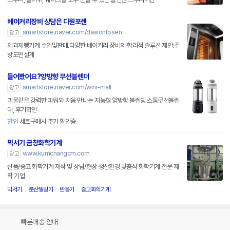
베이커리장비 상담은 다원포센
smartstore.naver.com/dawonfosen
광고
제과제빵기계 수입및판매.다양한 베이커리 장비의 합리적 솔루션 제안.주
방도면설계
들어봤어요?양방향 무선블렌더
smartstore.naver.com/wini-mall
광고
괴물같은 강력한 파워와 처음 만나는 지능형 양방향 블렌딩 스톰무선블렌
더, 후기확인
할인
세트구매시 추가 할인중
믹서기 금창화학기계
www.kumchangcm.com
광고
신품/중고 화학기계 제작 및 상담/현장 생산환경 맞춤식 화학기계 전문 제
작 기업
믹서기
분산밀링기
반응기
중고화학기계
빠른배송 안내