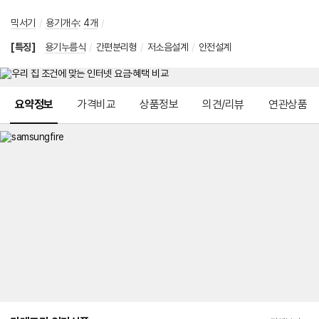
믹서기
/
용기개수
:
4개
/
[특징]
용기누름식
/
간편분리형
/
저소음설계
/
안전설계
메뉴 네비게이션
요약정보
가격비교
상품정보
의견/리뷰
연관상품