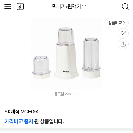
본문 바로가기
다
다나와
믹서기/원액기
사
검
나
이
색
와
드
메
메
상품비교
인
뉴
관
심
공
유
등록월 2008.07.
SK매직 MCH050
가격비교 중지
된 상품입니다.