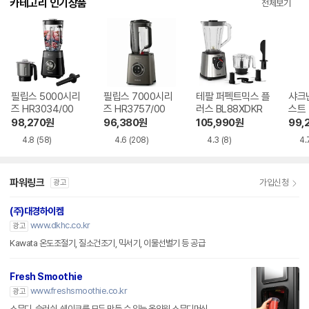
카테고리 인기상품
전체보기
필립스 5000시리
필립스 7000시리
테팔 퍼펙트믹스 플
샤크
즈 HR3034/00
즈 HR3757/00
러스 BL88XDKR
스트 
R
98,270
원
96,380
원
105,990
원
99,
4.8
(58)
4.6
(208)
4.3
(8)
4.
파워링크
가입신청
광고
(주)대경하이켐
www.dkhc.co.kr
광고
Kawata 온도조절기, 질소건조기, 믹서기, 이물선별기 등 공급
Fresh Smoothie
www.freshsmoothie.co.kr
광고
스무디, 슬러쉬, 쉐이크를 모두 만들 수 있는 올인원 스무디머신