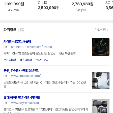
C-L10
SC-
1,169,090
원
2,783,980
원
3,503,990
원
3,5
4.9
(282)
5.0
(38)
파워링크
가입신청
광고
카메라 서포트 새들백
smartstore.naver.com/2nsolu
광고
카메라 견적 및 보조용품이 필요할 땐, 촬영장비 전문 투앤솔루!
쿠션 새들백
펌프 새들백
온라인 상담
금광, 카메라, 산업용스탠드
www.studiotitan.com/
광고
스탠드 전문회사 금광, 전 제품 국내 제조, 생산. 주문 제작 가능, 50년전
통
홍대 하이엔드카메라 키렌탈
www.keyrental.co.kr
광고
홍대입구 1번출구 도보3분, 하이엔드카메라 캠코더렌탈 촬영장비대여 사