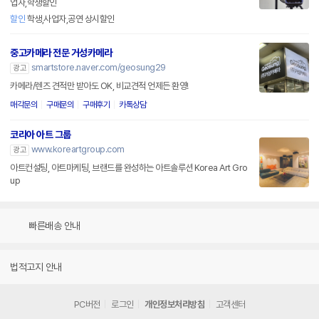
업자,학생할인
할인
학생,사업자,공연 상시할인
중고카메라 전문 거성카메라
smartstore.naver.com/geosung29
광고
카메라/렌즈 견적만 받아도 OK, 비교견적 언제든 환영!
매각문의
구매문의
구매후기
카톡상담
코리아 아트 그룹
www.koreartgroup.com
광고
아트컨설팅, 아트마케팅, 브랜드를 완성하는 아트솔루션 Korea Art Gro
up
빠른배송 안내
법적고지 안내
PC버전
로그인
개인정보처리방침
고객센터