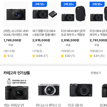
구매 10+
구매 20+
구매 30+
(라온) 소니 DSC-RX1
세기 정품 리코 GR4
리코 GR4 HDF (로우
리코 GR4 (로
00VII / 하이엔드 카메
+포토리뷰 정품 배터
프로 파우치 + 액정보
파우치 + 액정
라 새상품 RX100M7
리 (세기몰 정품보유)
호필름+ 리더기 포함)
름+ 리더기 포함
1,749,000
2,919,000
2,950,000
2,761,000
원
원
원
원
무료
무료
무료
무료
라온디지털
디지털 컴온탑
카메라몬스터
카메라몬스터
네이버
네이버
네이버
페이
페이
페이
리
리
리
리
5
(
3
)
4.98
(
47
)
4.82
(
11
)
4.91
(
35
)
별
별
별
별
뷰
뷰
뷰
뷰
점
점
점
점
수
수
수
수
카테고리 인기상품
전체보기
캐논 파워샷 V1
파나소닉 루믹스 D
리코 GR IV
SON