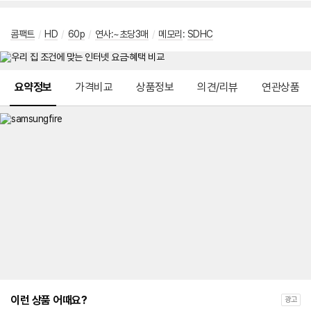
콤팩트
/
HD
/
60p
/
연사:~초당3매
/
메모리
:
SDHC
메뉴 네비게이션
요약정보
가격비교
상품정보
의견/리뷰
연관상품
이런 상품 어때요?
광고