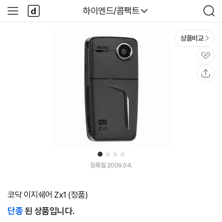
본문 바로가기
다
다나와
하이엔드/콤팩트
사
검
나
이
색
와
드
메
메
상품비교
인
뉴
관
심
공
유
1
2
3
4
등록월 2009.04.
코닥 이지쉐어 Zx1 (정품)
단종
된 상품입니다.