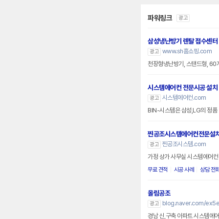
파워링크
광고
삼성냉난방기 렌탈 접수센터
www.sh홈쇼핑.com
광고
천장형냉난방기, 스탠드형, 6
시스템에어컨 전문시공 설치
시스템에어컨.com
광고
BIN-시스템은 삼성,LG의 정
찐공조시스템에어컨전문설
찐공조시스템.com
광고
가정 상가 사무실 시스템에어컨 
무료 견적
시공 사례
상담 전
올림공조
blog.naver.com/ex5e
광고
경남 신,구축 아파트 시스템에어컨