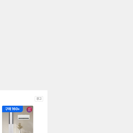
광고
구매 160+