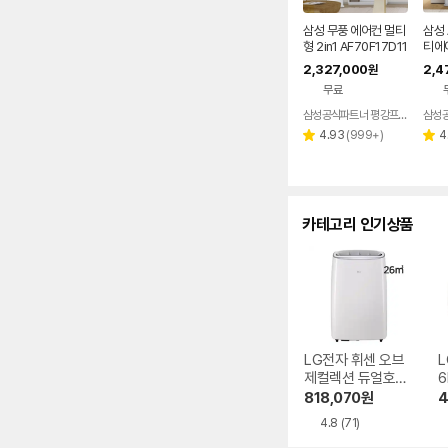
삼성 무풍 에어컨 멀티
삼성 
형 2in1 AF70F17D11
티에어
BRS 일반배관 전국,
11G
2,327,000
2,4
원
기본설치비포함
관 
무료
삼성공식파트너 평강프라자
삼성
리
4.93
(
999+
)
4
별
별
뷰
점
점
수
카테고리 인기상품
LG전자 휘센 오브
L
제컬렉션 듀얼호스
6
PQ08FDWBS
818,070
원
4
4.8
(71)