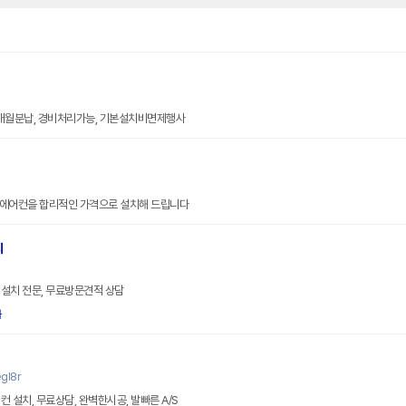
0개월분납, 경비처리가능, 기본설치비면제행사
품 에어컨을 합리적인 가격으로 설치해 드립니다
치
설치 전문, 무료방문견적 상담
화
gl8r
 설치, 무료상담, 완벽한시공, 발빠른 A/S