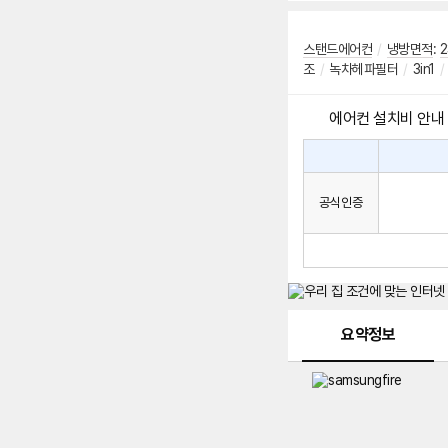
스탠드에어컨
/
냉방면적
:
2
조
/
녹차헤파필터
/
3in1
/
에어컨 설치비 안내
에
에
어
컨
어
공식인증
설
컨
치
구
비
매
시
발
생
되
메뉴 네비게이션
는
요약정보
설
치
비
에
대
한