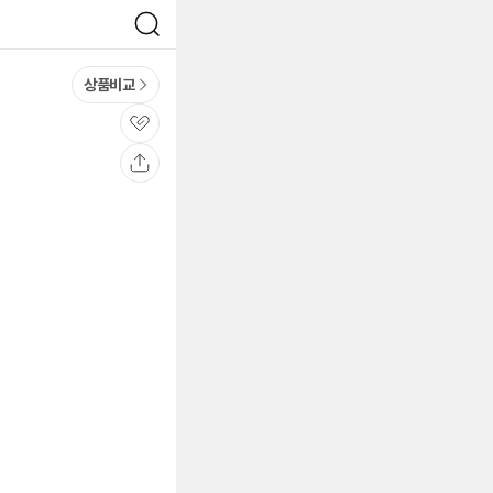
검
색
상품비교
관
심
공
유