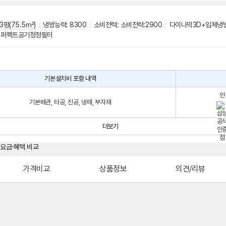
3평(75.5㎡)
/
냉방능력:
8300
/
소비전력:
소비전력:2900
/
다이나믹3D+입체냉
퍼펙트공기청정필터
기본설치비 포함 내역
인
기본배관, 타공, 진공, 냉매, 부자재
더보기
가격비교
상품정보
의견/리뷰