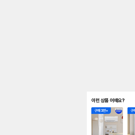
안
내
를
나
타
내
는
표
입
니
다.
이런 상품 어때요?
구매 3천+
구