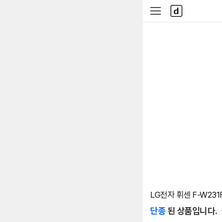
본문 바로가기
다
사
나
이
와
드
메
메
인
뉴
LG전자 휘센 F-W231
단종
된 상품입니다.