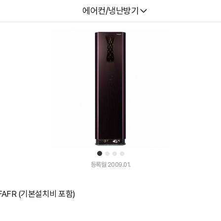
다나와
에어컨/냉난방기
1
2
3
4
등록월 2009.01.
FAFR (기본설치비 포함)