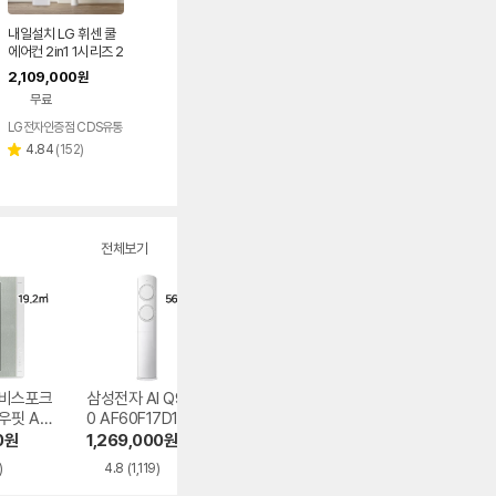
내일설치 LG 휘센 쿨
에어컨 2in1 1시리즈 2
6년 FQ17GC1EC2
2,109,000
원
기본설치포함 일반배
무료
관
LG전자인증점 CDS유통
리
4.84
(
152
)
별
뷰
점
수
전체보기
 비스포크
삼성전자 AI Q900
LG전자 휘센 SQ0
삼성전자 AI Q90
우핏 AW
0 AF60F17D11GS
6FJ1WFS
0 AF60F19D11G
5EWAZ
S
0
원
1,269,000
원
653,380
원
1,999,000
원
)
4.8
(1,119)
4.7
(55)
4.9
(1,252)