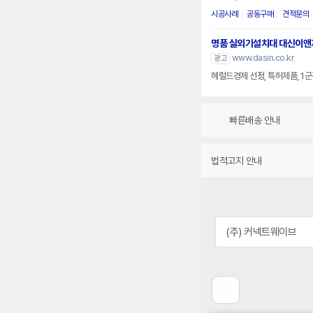
시공사례
공동구매
견적문의
명품 실외기설치대 대신이앤
www.dasin.co.kr
광고
헤럴드경제 선정, 특허제품, 1
빠른배송 안내
법적고지 안내
(주) 커넥트웨이브
이
전