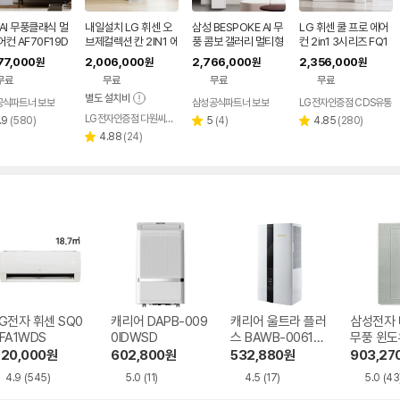
AI 무풍클래식 멀
내일설치 LG 휘센 오
삼성 BESPOKE AI 무
LG 휘센 쿨 프로 에어
컨 AF70F19D
브제컬렉션 칸 2IN1 에
풍 콤보 갤러리 멀티형
컨 2in1 3시리즈 FQ1
RS 2IN1 일반배
어컨 FQ17GK1HC2
에어컨 AF80F19D2
7GC3EC2 기본설치
77,000
2,006,000
2,766,000
2,356,000
원
원
원
원
전국설치
기본설치포함
5CRS 전국설치
비포함 일반배관
무료
무료
무료
무료
별도 설치비
공식파트너 보보
삼성공식파트너 보보
LG전자인증점 CDS유통
LG전자인증점 다원씨앤씨
리
리
리
.9
(
580
)
5
(
4
)
4.85
(
280
)
별
별
뷰
리
뷰
뷰
4.88
(
24
)
점
점
별
수
뷰
수
수
점
수
G전자 휘센 SQ0
캐리어 DAPB-009
캐리어 울트라 플러
삼성전자
FA1WDS
0IDWSD
스 BAWB-0061YA
무풍 윈도
WSD
06C715
20,000
원
602,800
원
532,880
원
903,27
4.9
(545)
5.0
(11)
4.5
(17)
5.0
(43