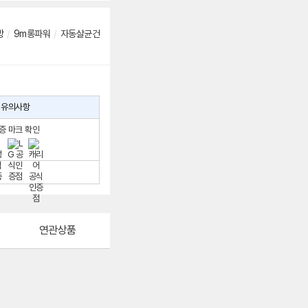
방
/
9m롱파워
/
자동살균건
유의사항
증 마크 확인
연관상품