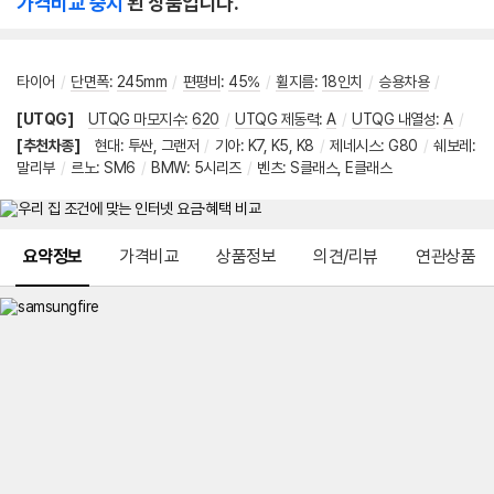
가격비교 중지
된 상품입니다.
타이어
/
단면폭
:
245mm
/
편평비
:
45%
/
휠지름
:
18인치
/
승용차용
/
[UTQG]
UTQG 마모지수
:
620
/
UTQG 제동력
:
A
/
UTQG 내열성
:
A
/
[추천차종]
현대
:
투싼
,
그랜저
/
기아
:
K7
,
K5
,
K8
/
제네시스
:
G80
/
쉐보레
:
말리부
/
르노
:
SM6
/
BMW
:
5시리즈
/
벤츠
:
S클래스
,
E클래스
메뉴 네비게이션
요약정보
가격비교
상품정보
의견/리뷰
연관상품