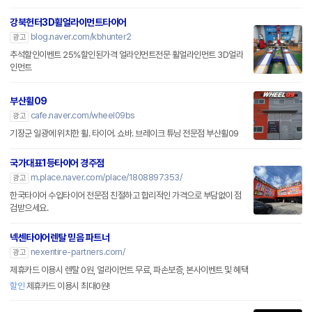
강북헌터3D휠얼라이먼트타이어
blog.naver.com/kbhunter2
광고
추석할인이벤트 25%할인된가격 얼라인먼트전문 휠얼라인먼트 3D얼라
인먼트
부산휠09
cafe.naver.com/wheel09bs
광고
기장군 일광에 위치한 휠. 타이어. 쇼바. 브레이크 튜닝 전문점 부산휠09
국가대표1등타이어 경주점
m.place.naver.com/place/1808897353/
광고
한국타이어 수입타이어 전문점 친절하고 합리적인 가격으로 부담없이 점
검받으세요.
넥센타이어렌탈 믿음 파트너
nexentire-partners.com/
광고
제휴카드 이용시 렌탈 0원, 얼라이먼트 무료, 파손보증, 본사이벤트 및 혜택
할인
제휴카드 이용시 최대0원!