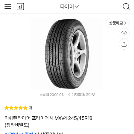
본문 바로가기
다
다나와
타이어
사
검
나
이
색
와
드
메
메
상품비교
인
뉴
관
심
공
유
등록월 2009.01.
이미지출처: G마켓
리
개
별
5.
뷰
점
0
미쉐린타이어 프라이머시 MXV4 245/45R18
(장착비별도)