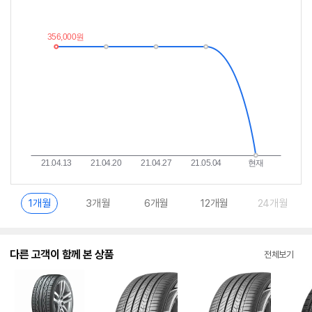
저
림
가
받
추
는
이
중
란?
1개월
3개월
6개월
12개월
24개월
다른 고객이 함께 본 상품
전체보기