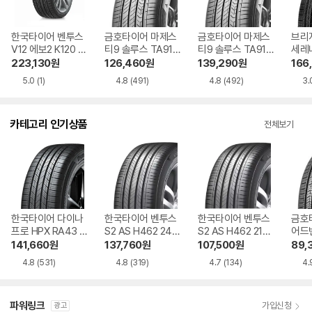
한국타이어 벤투스
금호타이어 마제스
금호타이어 마제스
브리
V12 에보2 K120 2
티9 솔루스 TA91 2
티9 솔루스 TA91 2
세레
85/30R19 지정점
45/45R18 장착비
45/45R18 지정점
45/
223,130
원
126,460
원
139,290
원
166
무료장착
별도
무료장착
별도
5.0
(1)
4.8
(491)
4.8
(492)
3.
카테고리 인기상품
전체보기
한국타이어 다이나
한국타이어 벤투스
한국타이어 벤투스
금호
프로 HPX RA43 2
S2 AS H462 245/
S2 AS H462 215/
어드밴
35/55R19
45R18
55R17
17
141,660
원
137,760
원
107,500
원
89,
4.8
(531)
4.8
(319)
4.7
(134)
4.
파워링크
가입신청
광고