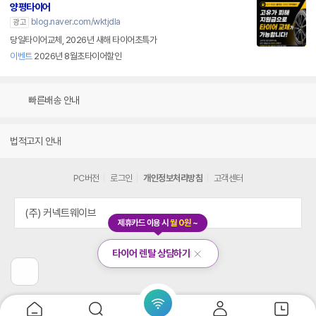
양평타이어
blog.naver.com/wktjdla
광고
당일타이어교체, 2026년 새해 타이어초특가
이벤트
2026년 8월초타이어할인
빠른배송 안내
법적고지 안내
PC버전
로그인
개인정보처리방침
고객센터
(주) 커넥트웨이브
제휴카드 이용 시
월 0원
~
타이어 렌탈 상담하기
닫
기
이
전
페
이
지