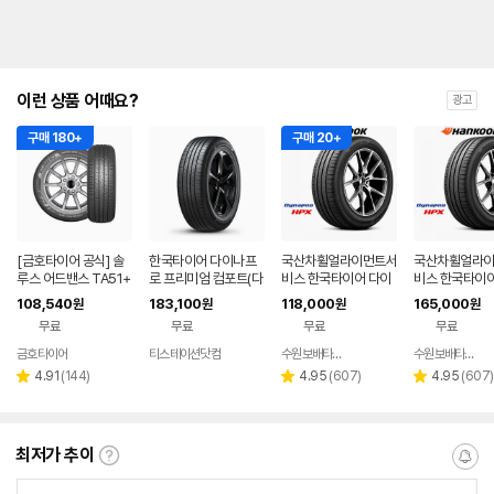
이런 상품 어때요?
광고
구매 180+
구매 20+
[금호타이어 공식] 솔
한국타이어 다이나프
국산차휠얼라이먼트서
국산차휠얼라
루스 어드밴스 TA51+
로 프리미엄 컴포트(다
비스 한국타이어 다이
비스 한국타이어
215 55 17 전국무료
이나프로 HPX) 235/
나프로 HPX 235551
나프로 HPX 2
108,540
183,100
118,000
165,000
원
원
원
원
장착 2155517
55R19 2355519
9 235 55 19, 1개
20 255 45 20
무료
무료
무료
무료
금호타이어
티스테이션닷컴
수원보배타이어
수원보배타이어
네이버
페이
리
리
리
4.91
(
144
)
4.95
(
607
)
4.95
(
607
)
별
별
별
뷰
뷰
뷰
점
점
점
수
수
수
최저가 추이
최
알