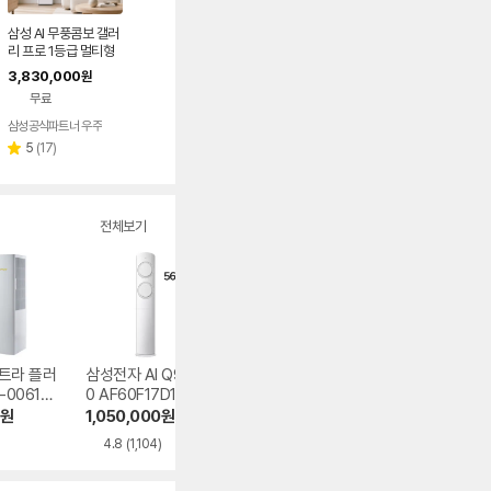
삼성 AI 무풍콤보 갤러
리 프로 1등급 멀티형
에어컨 AF90H17D3
3,830,000
원
8ERS 기본설치포함
무료
삼성공식파트너 우주
리
5
(
17
)
별
뷰
점
수
전체보기
트라 플러
삼성전자 AI Q900
캐리어 SARC-006
LG전자 휘센 오브
-0061YA
0 AF60F17D11GS
1CAWSD
제컬렉션 듀얼호
PQ07FDWCS
원
1,050,000
원
726,990
원
800,990
원
4.8
(1,104)
4.3
(8)
4.7
(52)