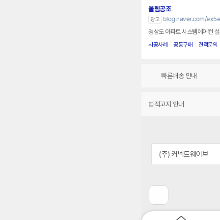
올림공조
blog.naver.com/ex5e
광고
경상도 아파트 시스템에어컨 설치 
시공사례
공동구매
견적문의
빠른배송 안내
법적고지 안내
(주) 커넥트웨이브
이
전
페
이