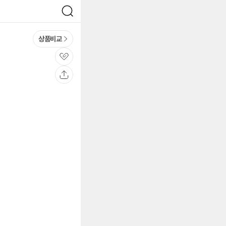
검
색
상품비교
관
심
공
유