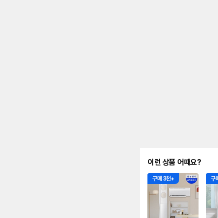
안
내
를
나
타
내
는
표
입
니
다.
이런 상품 어때요?
구매 3천+
구매