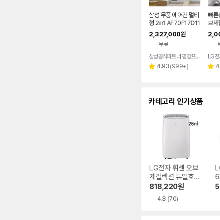
삼성 무풍 에어컨 멀티
빠른설
형 2in1 AF70F17D11
브제
BRS 일반배관 전국,
2in
2,327,000
2,0
원
기본설치비포함
기본
무료
삼성공식파트너 평강프라자
리
4.93
(
999+
)
4
별
별
뷰
점
점
수
카테고리 인기상품
LG전자 휘센 오브
L
제컬렉션 듀얼호스
6
PQ08FDWBS
818,220
원
5
4.8
(70)