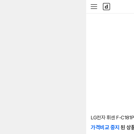
본문 바로가기
다
사
나
이
와
드
메
메
인
뉴
LG전자 휘센 F-C181
가격비교 중지
된 상