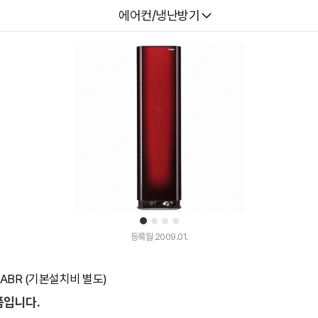
다나와
에어컨/냉난방기
1
2
3
4
등록월 2009.01.
PABR (기본설치비 별도)
품입니다.