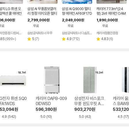
치 LG 휘센 오
삼성 AI 무풍콤보갤러
삼성 AI Q9000 멀티
캐리어 77.3㎡(24
컬렉션 쿨 에어컨
리 청정 이지오픈 멀티
형 에어컨 AF60F17D
평) 2in1 에어컨 OAM
1 FQ17FC1EC2
형 에어컨 AF80F17D
11BRS 전국기본설치
B-0852NDWMD전
06,000
2,799,000
2,049,000
1,890,000
원
원
원
원
설치포함
22WRS 기본설치포
포함
국기본설치 실외기포
무료
무료
무료
무료
함
함
LG전자인증점 다원씨앤씨
삼성공식파트너 우주
삼성공식파트너 다솜프라자
캐리어정품인증점
리
리
리
리
.85
(
999+
)
5
(
7
)
4.9
(
712
)
4.83
(
6
)
별
별
별
뷰
뷰
뷰
뷰
점
점
점
수
수
수
수
G전자 휘센 SQ0
캐리어 DAPB-009
삼성전자 비스포크
캐리어 울
FA1WDS
0IDWSD
무풍 윈도우핏 AW
스 BAWB
06C7155EWAZ
WSD
53,094
원
596,380
원
903,270
원
533,120
4.9
(542)
5.0
(10)
5.0
(42)
4.5
(17)