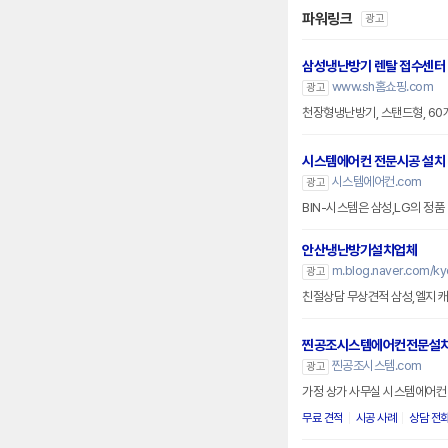
파워링크
광고
삼성냉난방기 렌탈 접수센터
www.sh홈쇼핑.com
광고
천장형냉난방기, 스탠드형, 6
시스템에어컨 전문시공 설치
시스템에어컨.com
광고
BIN-시스템은 삼성,LG의 정
안산냉난방기설치업체
m.blog.naver.com/k
광고
친절상담 무상견적 삼성,엘지 
찐공조시스템에어컨전문설
찐공조시스템.com
광고
가정 상가 사무실 시스템에어컨 
무료 견적
시공 사례
상담 전