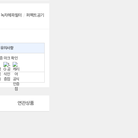
녹차헤파필터
/
퍼펙트공기
유의사항
증 마크 확인
연관상품