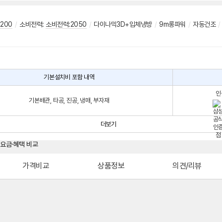
200
/
소비전력:
소비전력:2050
/
다이나믹3D+입체냉방
/
9m롱파워
/
자동건조
/
기본설치비 포함 내역
인
기본배관, 타공, 진공, 냉매, 부자재
더보기
가격비교
상품정보
의견/리뷰