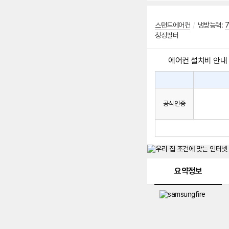
스탠드에어컨
/
냉방능력:
7
청정필터
에어컨 설치비 안내
에
에
어
컨
어
공식인증
설
컨
치
구
비
매
시
발
생
되
메뉴 네비게이션
는
요약정보
설
치
비
에
대
한