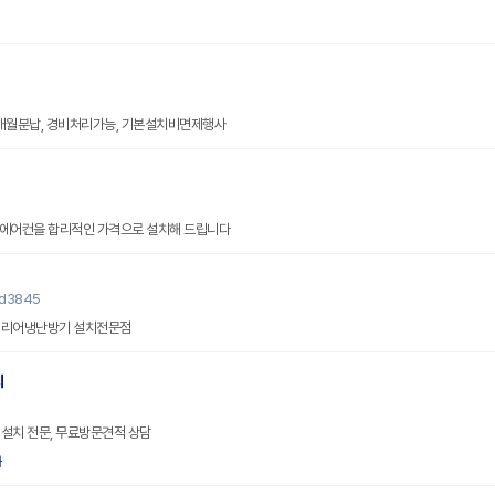
0개월분납, 경비처리가능, 기본설치비면제행사
품 에어컨을 합리적인 가격으로 설치해 드립니다
yd3845
캐리어냉난방기 설치전문점
치
설치 전문, 무료방문견적 상담
화