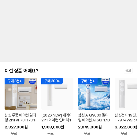
대
한
안
내
를
나
타
내
는
표
입
니
다.
이런 상품 어때요?
광고
구매 3천+
구매 300+
구매 1천+
삼성 무풍 에어컨 멀티
[2026 NEW] 캐리어
삼성 AI Q9000 멀티
삼성전자 19평 
형 2in1 AF70F17D11
2in1 에어컨 인버터 1
형 에어컨 AF60F17D
T7974WSR
BRS 일반배관 전국,
등급 멀티형 wifi 17평
11BRS 전국기본설치
기본설치 포함 
2,327,000
1,908,000
2,049,000
3,922,000
원
원
원
기본설치비포함
+6평 투인원 전국 설
포함
에어컨
무료
무료
무료
무료
치비포함