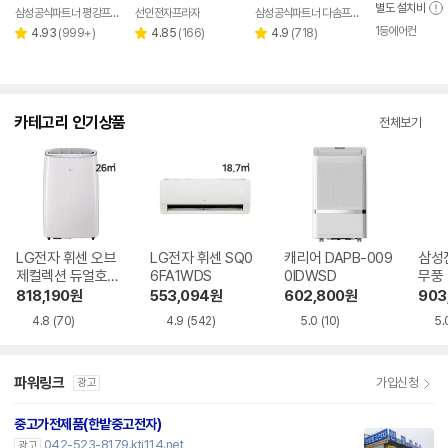
별도 설치비
삼성공식파트너 평강프라자
선인전자프라자
삼성공식파트너 다솜프라자
1등에어컨
리
리
리
4.93
(
999+
)
4.85
(
166
)
4.9
(
718
)
별
별
별
뷰
뷰
뷰
점
점
점
수
수
수
카테고리 인기상품
전체보기
LG전자 휘센 오브
LG전자 휘센 SQ0
캐리어 DAPB-009
삼성
제컬렉션 듀얼호스
6FA1WDS
0IDWSD
무풍
PQ08FDWBS
06C
818,190
원
553,094
원
602,800
원
903
4.8
(70)
4.9
(542)
5.0
(10)
5.
파워링크
가입신청
광고
중고가전제품(한밭중고전자)
042-523-8179.kti114.net
광고