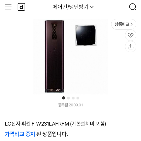
본문 바로가기
다
다나와
에어컨/냉난방기
사
검
나
이
색
와
드
메
메
상품비교
인
뉴
관
심
공
유
1
2
3
4
등록월 2009.01.
LG전자 휘센 F-W231LAFRFM (기본설치비 포함)
가격비교 중지
된 상품입니다.