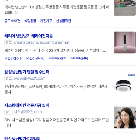
에어컨 냉난방기 TV 냉장고 주방용품 사무품 가전용품 필요품 등 고가 매
입합니다.
중고 에어컨
식당용품
가전가구
신상품확인
캐리어 냉난방기 캐리어전자몰
smartstore.naver.com/cariermall
광고
캐리어 2IN1에어컨 판매, 전국 230여 설치센터, 정품몰, 기본설치무료!
벽걸이에어컨
벽걸이냉난방
스탠드에어컨
스탠드냉난방
삼성냉난방기 렌탈 접수센터
www.sh홈쇼핑.com
광고
천장형냉난방기, 스탠드형, 60개월분납, 경비처리가능, 기본설치비면제
행사
시스템에어컨 전문시공 설치
시스템에어컨.com
광고
BIN-시스템은 삼성,LG의 정품 에어컨을 합리적인 가격으로 설치해 드립
니다
안산냉난방기설치업체