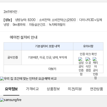
2in1에어컨
/
[성능]
냉방능력
:
8300
/
소비전력
:
소비전력:(스)2600
/
다이나믹3D+입체
냉방
/
9m롱파워
/
자동살균건조
/
녹차헤파필터
에어컨 설치비 안내
기본설치비 포함 내역
유의사항
에
에
어
인증 마크 확인
컨
어
공식인증
기본배관, 타공, 진공, 냉매, 부자재
설
컨
치
구
비
매
더보기
시
발
생
되
메뉴 네비게이션
는
요약정보
가격비교
상품정보
의견/리뷰
연관상품
설
치
비
에