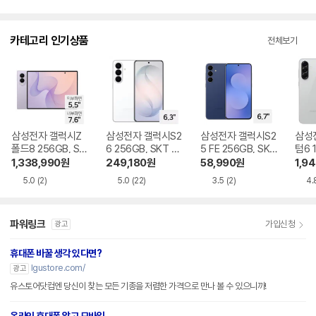
입
뷰
점
니
수
다.
카테고리 인기상품
전체보기
삼성전자 갤럭시Z
삼성전자 갤럭시S2
삼성전자 갤럭시S2
삼성
폴드8 256GB, SK
6 256GB, SKT 기
5 FE 256GB, SKT
텀6 
T 기기변경 완납
기변경 완납
기기변경 완납
기기
1,338,990
원
249,180
원
58,990
원
1,9
5.0
(2)
5.0
(22)
3.5
(2)
4.
파워링크
가입신청
광고
휴대폰 바꿀 생각 있다면?
lgustore.com/
광고
유스토어닷컴엔 당신이 찾는 모든 기종을 저렴한 가격으로 만나 볼 수 있으니까!