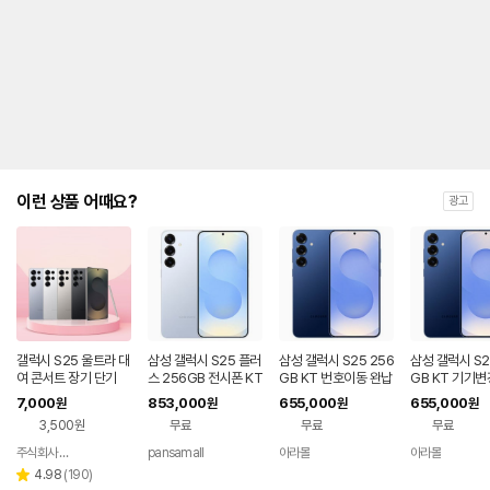
금
제
안
내
및
유
지
해
야
되
는
이런 상품 어때요?
광고
대
략
적
인
기
간
을
안
내
갤럭시 S25 울트라 대
삼성 갤럭시 S25 플러
삼성 갤럭시 S25 256
삼성 갤럭시 S2
를
여 콘서트 장기 단기
스 256GB 전시폰 KT
GB KT 번호이동 완납
GB KT 기기변
번호이동 완납 90요금
80요금제
나
7,000
853,000
655,000
655,000
원
원
원
원
제
타
3,500원
무료
무료
무료
내
는
주식회사 폰빌리지
pansamall
아라몰
아라몰
네이버
표
페이
리
4.98
(
190
)
별