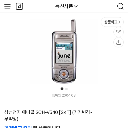
본문 바로가기
다
다나와
통신사폰
사
검
나
이
색
와
드
메
메
상품비교
인
뉴
관
심
공
유
1
2
등록월 2004.08.
삼성전자 애니콜 SCH-V540 [SKT] (기기변경-
무약정)