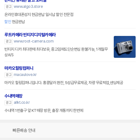
온라인 휴대폰 알고 모바일
www.algo3.store
광고
온라인휴대폰성지 현금완납 일시납 할인 전문점
할인
현금완납
루트카메라 빈티지디지털카메라
www.root-camera.com
광고
빈티지 디카 최댜판매 최댜보유, 중고임에도단순변심 환불가능, 1개월무
상A/S
마카오힐링컴퍼니
macaulove.kr
광고
마카오 힐링컴퍼니입니다. 홍콩달러 환전, 5성급무료제공, 차량 무료픽업,샌딩제공
수내역매장
allkt.co.kr
광고
수내역 1번출구 앞 KT매장 방문, 출장 개통까지 한번에
빠른배송 안내