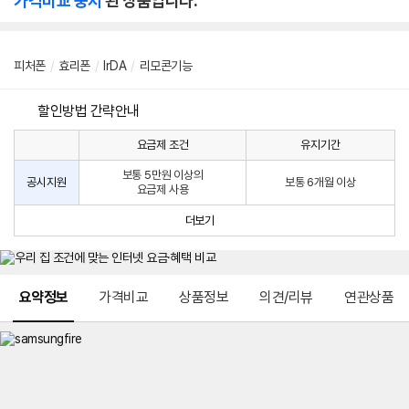
가격비교 중지
된 상품입니다.
피처폰
/
효리폰
/
IrDA
/
리모콘기능
할인방법 간략안내
요금제 조건
유지기간
통
통
신
보통 5만원 이상의
사
신
공시지원
보통 6개월 이상
요금제 사용
할
사
인
공
더보기
방
시
법
지
원
및
메뉴 네비게이션
선
요약정보
가격비교
상품정보
의견/리뷰
연관상품
택
약
정
주
적
용
요