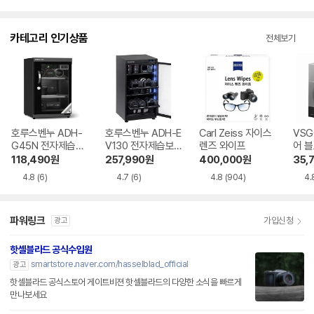
카테고리 인기상품
전체보기
호루스벤누 ADH-
호루스벤누 ADH-E
Carl Zeiss 자이스
VSG
G45N 전자제습보
V130 전자제습보
렌즈 와이프
어 
관함
관함
118,490
원
257,990
원
400,000
원
35,
4.8
(6)
4.7
(6)
4.8
(904)
4.
파워링크
가입신청
광고
핫셀블라드 공식수입원
smartstore.naver.com/hasselblad_official
광고
핫셀블라드 공식스토어 게이트비젼 핫셀블라드의 다양한 소식을 빠르게
만나보세요