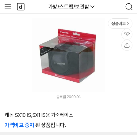
본문 바로가기
다
다나와
가방/스트랩/보관함
사
검
나
이
색
와
드
메
메
상품비교
인
뉴
관
심
공
유
등록월 2009.01.
캐논 SX10 IS,SX1 IS용 가죽케이스
가격비교 중지
된 상품입니다.