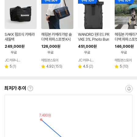
구매 50+
구매 10+
구매 10+
SAKK 펌프식 카메라
헤링본 카메라가방 숄
WANDRD 원더드 PR
헤링본 카메라가
새들백
더백 파파스포켓 K시
VKE 31L Photo Bun
더백 파파스포켓 
즌5 스몰 소니 미러리
dle Black V4
스몰 소니A7M
249,000
126,000
451,000
146,000
원
원
원
원
스 캐논 후지 니콘
리스 캐논 니콘
무료
무료
무료
무료
JC커뮤니케이션
헤링본스토어
JC커뮤니케이션
헤링본스토어
네이버
네이버
네이버
페이
페이
페이
리
리
리
리
5
(
1
)
4.92
(
155
)
4.5
(
2
)
5
(
10
)
별
별
별
별
뷰
뷰
뷰
뷰
점
점
점
점
수
수
수
수
최저가 추이
최
알
저
림
가
받
추
는
이
중
란?