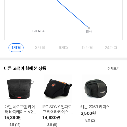
1개월
3개월
6개월
12개월
24개월
다른 고객이 함께 본 상품
전체보기
매틴 네오프렌 카메
IFG SONY 알파로
캐논 2063 케이스
라 바디케이스 V2
고 카메라케이스 정
3,500
원
M
품
15,390
원
14,980
원
5.0
(2)
4.5
(15)
3.8
(8)