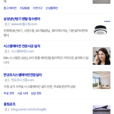
매
중고 에어컨
식당용품
가전가구
신상품확인
삼성냉난방기 렌탈 접수센터
www.sh홈쇼핑.com
광고
천장형냉난방기, 스탠드형, 60개월분납, 경비처리가능, 기본설치비면제
행사
시스템에어컨 전문시공 설치
시스템에어컨.com
광고
BIN-시스템은 삼성,LG의 정품 에어컨을 합리적인 가격으로 설치해 드립
니다
찐공조시스템에어컨전문설치
찐공조시스템.com
광고
가정 상가 사무실 시스템에어컨 설치 전문, 무료방문견적 상담
무료 견적
시공 사례
상담 전화
올림공조
blog.naver.com/ex5egl8r
광고