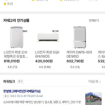
별
별
페이
리
뷰
뷰
5
(
3
)
점
점
별
뷰
수
수
점
수
카테고리 인기상품
전체보기
LG전자 휘센 오브
LG전자 휘센 SQ0
캐리어 DAPB-009
캐리
제컬렉션 듀얼호스
6FA1WDS
0IDWSD
스 B
PQ08FDWBS
WS
818,010
원
420,000
원
602,790
원
532
4.8
(72)
4.9
(548)
5.0
(13)
4.
파워링크
가입신청
광고
한밭중고에어컨(전국배달가능)
042-523-8179.kti114.net
광고
2,000평 대형 매장 에어컨, 냉난방기, 업소용, 냉장고, 세탁기, 건조기 판