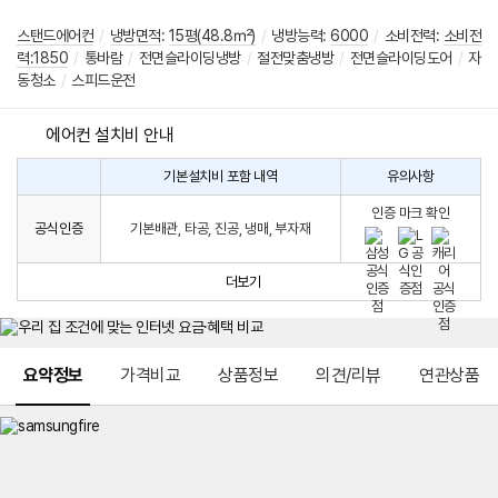
스탠드에어컨
/
냉방면적
:
15평(48.8㎡)
/
냉방능력:
6000
/
소비전력:
소비전
력:1850
/
통바람
/
전면슬라이딩냉방
/
절전맞춤냉방
/
전면슬라이딩도어
/
자
동청소
/
스피드운전
에어컨 설치비 안내
기본설치비 포함 내역
유의사항
에
에
어
인증 마크 확인
컨
어
공식인증
기본배관, 타공, 진공, 냉매, 부자재
설
컨
치
구
비
매
더보기
시
발
생
되
메뉴 네비게이션
는
요약정보
가격비교
상품정보
의견/리뷰
연관상품
설
치
비
에
대
한