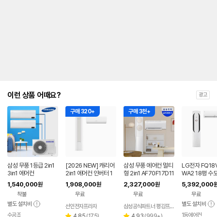
안
내
를
나
타
내
는
표
입
니
다.
이런 상품 어때요?
광고
구매 320+
구매 3천+
삼성 무풍 1등급 2in1
[2026 NEW] 캐리어
삼성 무풍 에어컨 멀티
LG전자 FQ18
3in1 에어컨
2in1 에어컨 인버터 1
형 2in1 AF70F17D11
WA2 18평 수
등급 멀티형 wifi 17평
BRS 일반배관 전국,
본설치 포함 투
1,540,000
1,908,000
2,327,000
5,392,000
원
원
원
+6평 투인원 전국 설
기본설치비포함
어컨
착불
무료
무료
무료
치비포함
별도 설치비
별도 설치비
선인전자프라자
삼성공식파트너 평강프라자
수공조
1등에어컨
네이버
리
리
4.85
(
175
)
4.93
(
999+
)