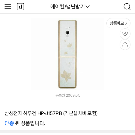
본문 바로가기
다
다나와
에어컨/냉난방기
사
검
나
이
색
와
드
메
메
상품비교
인
뉴
관
심
공
유
등록월 2009.01.
삼성전자 하우젠 HP-J157PB (기본설치비 포함)
단종
된 상품입니다.