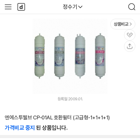
본문 바로가기
다
다나와
정수기
사
검
나
이
색
와
드
메
메
상품비교
인
뉴
관
심
공
유
등록월 2009.01.
엔에스투웰브 CP-01AL 호환필터 (고급형-1+1+1+1)
가격비교 중지
된 상품입니다.