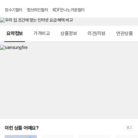
정수기필터
/
멤브레인필터
/
KDF은나노카본필터
메뉴 네비게이션
요약정보
가격비교
상품정보
의견/리뷰
연관상품
이런 상품 어때요?
광고