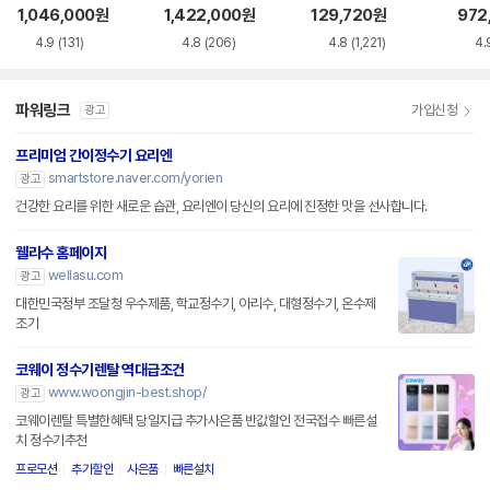
AC115SNS
0HEW
용 정수필터 HAF-
1,046,000
원
1,422,000
원
129,720
원
972
HIN
4.9
(131)
4.8
(206)
4.8
(1,221)
4.
파워링크
가입신청
광고
프리미엄 간이정수기 요리엔
smartstore.naver.com/yorien
광고
건강한 요리를 위한 새로운 습관, 요리엔이 당신의 요리에 진정한 맛을 선사합니다.
웰라수 홈페이지
wellasu.com
광고
대한민국정부 조달청 우수제품, 학교정수기, 아리수, 대형정수기, 온수제
조기
코웨이 정수기렌탈 역대급조건
www.woongjin-best.shop/
광고
코웨이렌탈 특별한혜택 당일지급 추가사은품 반값할인 전국접수 빠른설
치 정수기추천
프로모션
추가할인
사은품
빠른설치