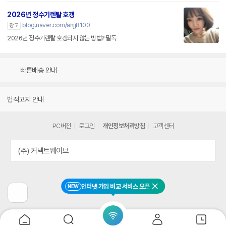
2026년 정수기렌탈 호갱
blog.naver.com/anjj8100
광고
2026년 정수기렌탈 호갱되지 않는 방법? 필독
빠른배송 안내
법적고지 안내
PC버전
로그인
개인정보처리방침
고객센터
(주) 커넥트웨이브
인터넷 가입 비교 서비스 오픈
NEW
닫기
이
전
페
이
지