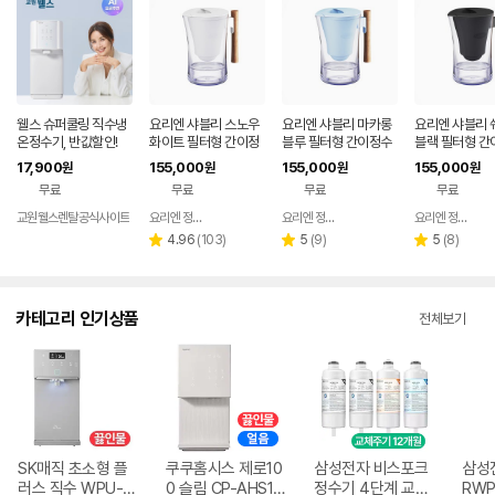
웰스 슈퍼쿨링 직수냉
요리엔 샤블리 스노우
요리엔 샤블리 마카롱
요리엔 샤블리 
온정수기, 반값할인!
화이트 필터형 간이정
블루 필터형 간이정수
블랙 필터형 간
수기 ( 필터 1개 포함)
기 ( 필터 1개 포함)
기 ( 필터 1개 포
17,900
155,000
155,000
155,000
원
원
원
원
무료
무료
무료
무료
교원웰스렌탈공식사이트
요리엔 정수기 공식몰
요리엔 정수기 공식몰
요리엔 정수기 공식몰
네이버
네이버
페이
페이
리
리
리
4.96
(
103
)
5
(
9
)
5
(
8
)
별
별
별
뷰
뷰
뷰
점
점
점
수
수
수
카테고리 인기상품
전체보기
SK매직 초소형 플
쿠쿠홈시스 제로10
삼성전자 비스포크
삼성
러스 직수 WPU-J
0 슬림 CP-AHS10
정수기 4단계 교체
RWP