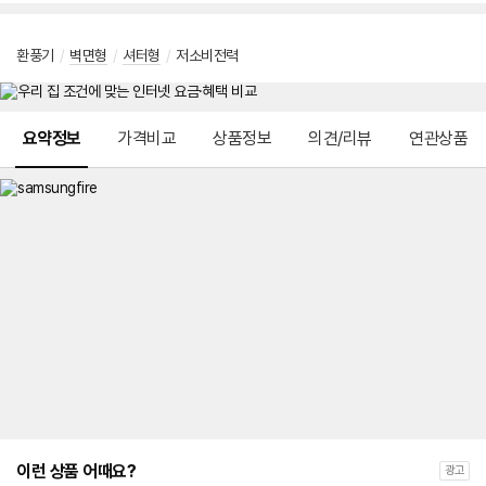
환풍기
/
벽면형
/
셔터형
/
저소비전력
메뉴 네비게이션
요약정보
가격비교
상품정보
의견/리뷰
연관상품
이런 상품 어때요?
광고