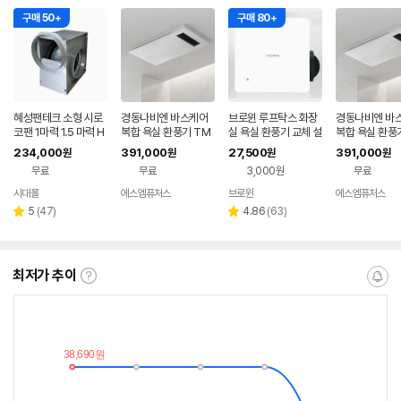
구매 50+
구매 80+
혜성팬테크 소형 시로
경동나비엔 바스케어
브로윈 루프탁스 화장
경동나비엔 바
코팬 1마력 1.5 마력 H
복합 욕실 환풍기 TM
실 욕실 환풍기 교체 설
복합 욕실 환풍
BS-F28S 외 단상 삼
A530-012F 쿨화이
치 방법 담배냄새 습기
A550-012F
234,000
391,000
27,500
391,000
원
원
원
원
상 산업용 송풍기
트 화장실 제습 온풍
차단 댐퍼 저소음
트 화장실 제습 
무료
무료
3,000원
무료
문기사 설치
시대몰
에스엠퓨처스
브로윈
에스엠퓨처스
네이버
네이버
네이버
페이
페이
페이
리
리
5
(
47
)
4.86
(
63
)
별
별
뷰
뷰
점
점
수
수
최저가 추이
최
알
저
림
가
받
추
는
이
중
란?