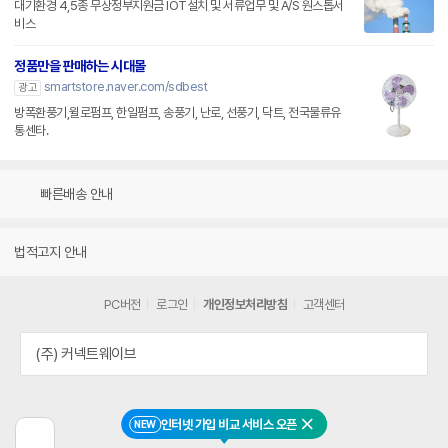
대기환경 4,5종 무상정부지원금 IOT설치 및 서류업무 및 A/S 원스톱서
비스
정품만을 판매하는 시대몰
smartstore.naver.com/sdbest
광고
방폭환풍기,윌로펌프, 한일펌프, 송풍기, 난로, 선풍기, 닥트, 전국물류유
통센타.
빠른배송 안내
법적고지 안내
PC버전
로그인
개인정보처리방침
고객센터
(주) 커넥트웨이브
인터넷 가입 비교 서비스 오픈
NEW
닫기
이