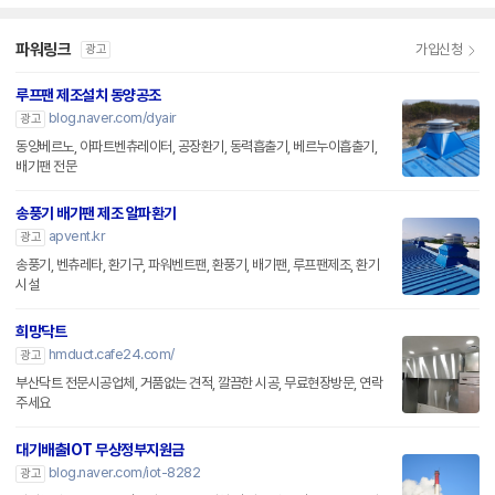
파워링크
가입신청
광고
루프팬 제조설치 동양공조
blog.naver.com/dyair
광고
동양베르노, 아파트벤츄레이터, 공장환기, 동력흡출기, 베르누이흡출기,
배기팬 전문
송풍기 배기팬 제조 알파환기
apvent.kr
광고
송풍기, 벤츄레타, 환기구, 파워벤트팬, 환풍기, 배기팬, 루프팬제조, 환기
시설
희망닥트
hmduct.cafe24.com/
광고
부산닥트 전문시공업체, 거품없는 견적, 깔끔한 시공, 무료현장방문, 연락
주세요
대기배출IOT 무상정부지원금
blog.naver.com/iot-8282
광고