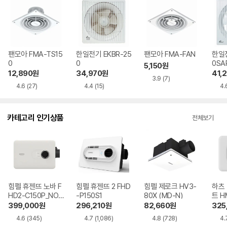
팬모아 FMA-TS15
한일전기 EKBR-25
팬모아 FMA-FAN
한일전
0
0
0SA
5,150
원
12,890
원
34,970
원
41,
3.9
(7)
4.6
(27)
4.4
(15)
4.
카테고리 인기상품
전체보기
힘펠 휴젠뜨 노바 F
힘펠 휴젠뜨 2 FHD
힘펠 제로크 HV3-
하츠 
HD2-C150P_NOV
-P150S1
80X (MD-N)
트 H
A_T0002
399,000
원
296,210
원
82,660
원
325
4.6
(345)
4.7
(1,086)
4.8
(728)
4.