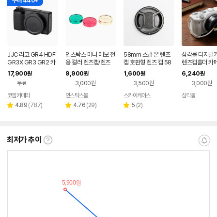
구매 440+
JJC 리코 GR4 HDF
인스탁스 미니 에보 전
58mm 스냅 온 렌즈
삼각몰 디지털
GR3X GR3 GR2 카
용 컬러 렌즈캡/렌즈
캡 호환형 렌즈 캡 58
렌즈캡홀더 카
메라 메탈 렌즈캡
커버
mm Snap On Lens
품 카메라렌즈
17,900
9,900
1,600
6,240
원
원
원
원
Cap
무료
3,000원
3,500원
3,000원
코엠카메라
인스탁스몰
스카이케어스
삼각몰
네이버
페이
리
리
리
4.89
(
787
)
4.76
(
29
)
5
(
2
)
별
별
별
뷰
뷰
뷰
점
점
점
수
수
수
최저가 추이
최
알
저
림
가
받
추
는
이
중
란?