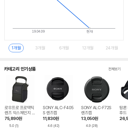
1개월
3개월
6개월
12개월
24개월
카테고리 인기상품
전체보기
로우프로 프로택틱
SONY ALC-F405
SONY ALC-F72S
탐론 
렌즈 익스체인지 10
S 렌즈캡
렌즈캡
후드
0 AW 렌즈케이스
75,890
원
11,830
원
13,050
원
26,
5.0
(1)
4.6
(42)
4.9
(28)