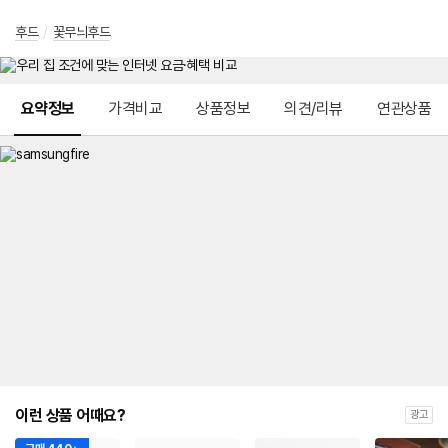
후드
/
꽃무늬후드
메뉴 네비게이션
요약정보
가격비교
상품정보
의견/리뷰
연관상품
이런 상품 어때요?
광고