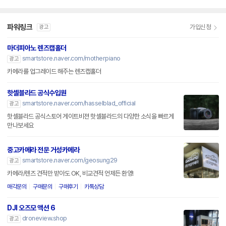
파워링크
가입신청
광고
마더피아노 렌즈캡홀더
smartstore.naver.com/motherpiano
광고
카메라를 업그레이드 해주는 렌즈캡홀더
핫셀블라드 공식수입원
smartstore.naver.com/hasselblad_official
광고
핫셀블라드 공식스토어 게이트비젼 핫셀블라드의 다양한 소식을 빠르게
만나보세요
중고카메라 전문 거성카메라
smartstore.naver.com/geosung29
광고
카메라/렌즈 견적만 받아도 OK, 비교견적 언제든 환영!
매각문의
구매문의
구매후기
카톡상담
DJI 오즈모 액션 6
droneview.shop
광고