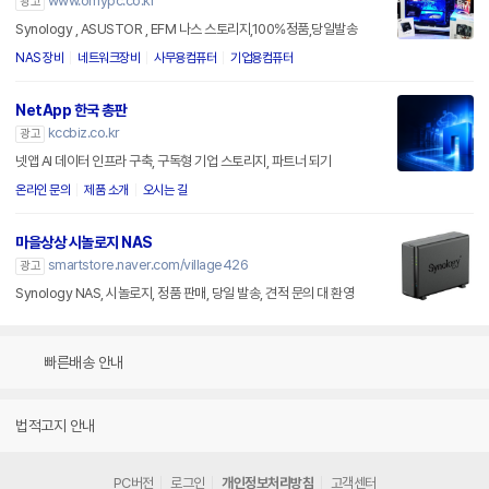
www.omypc.co.kr
광고
Synology , ASUSTOR , EFM 나스 스토리지,100%정품,당일발송
NAS 장비
네트워크장비
사무용컴퓨터
기업용컴퓨터
NetApp 한국 총판
kccbiz.co.kr
광고
넷앱 AI 데이터 인프라 구축, 구독형 기업 스토리지, 파트너 되기
온라인 문의
제품 소개
오시는 길
마을상상 시놀로지 NAS
smartstore.naver.com/village426
광고
Synology NAS, 시놀로지, 정품 판매, 당일 발송, 견적 문의 대 환영
빠른배송 안내
법적고지 안내
PC버전
로그인
개인정보처리방침
고객센터