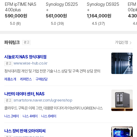
EFM ipTIME NAS
Synology DS225
Synology DS925
EFM 
400plus
+
+
00pl
590,000
원
561,000
원
1,164,000
원
430
5.0
(8)
5.0
(39)
4.5
(37)
4.
파워링크
가입신청
광고
시놀로지 NAS 정식대리점
www.wise-hub.co.kr
광고
정식대리점 개인 및 기업 전문 기술 나스 상담 및 구축 견적 상담 문의
제품소개
레퍼런스
구매상담
나만의 데이터 센터, NAS
smartstore.naver.com/ugreenshop
광고
클라우드 구독은 이제 그만, 대용량 미디어 라이브러리 UGREEN 나스
나스 2베이
나스 4베이
나스 6베이
나스 장비 판매 오마이피씨