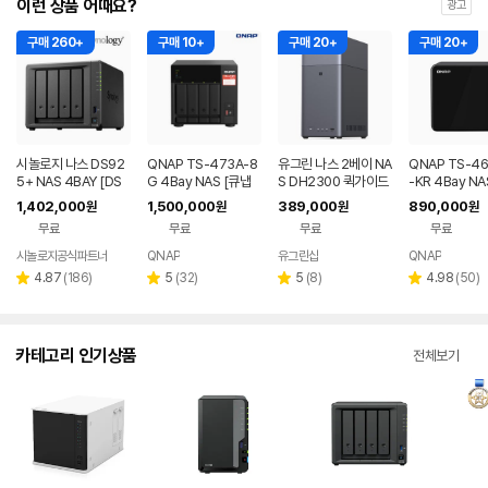
이런 상품 어때요?
광고
구매 260+
구매 10+
구매 20+
구매 20+
시놀로지 나스 DS92
QNAP TS-473A-8
유그린 나스 2베이 NA
QNAP TS-4
5+ NAS 4BAY [DS
G 4Bay NAS [큐냅
S DH2300 퀵가이드
-KR 4Bay NA
M 초기설정 원격지원
나스 스토리지 하드미
제공
냅 나스 스토리
1,402,000
1,500,000
389,000
890,000
원
원
원
원
+3년보증정품]
포함]
미포함]
무료
무료
무료
무료
시놀로지공식파트너
QNAP
유그린샵
QNAP
네이버
페이
리
리
리
리
4.87
(
186
)
5
(
32
)
5
(
8
)
4.98
(
50
)
별
별
별
별
뷰
뷰
뷰
뷰
점
점
점
점
수
수
수
수
카테고리 인기상품
전체보기