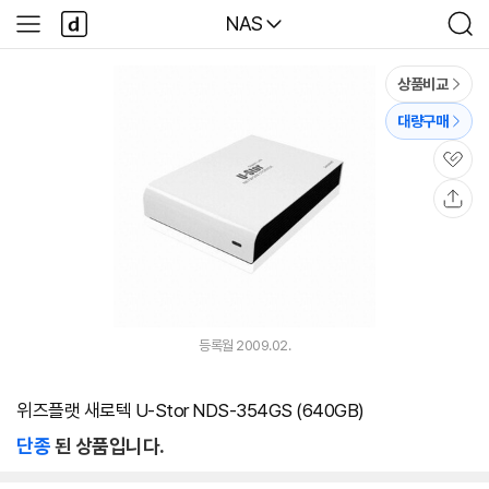
본문 바로가기
다
다나와
NAS
사
검
나
이
색
와
드
메
메
상품비교
인
뉴
대량구매
관
심
공
유
등록월 2009.02.
위즈플랫 새로텍 U-Stor NDS-354GS (640GB)
단종
된 상품입니다.