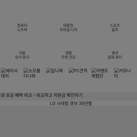
컴퓨터
태블릿
스포츠
노트북
모바일·디카
골프
식품
생활
패션
유아·완구
주방·건강
잡화·뷰티