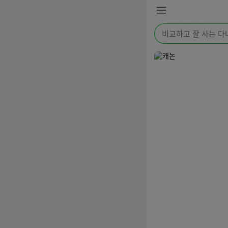
본문 바로가기
메
뉴
검
색
어
를
입
력
해
주
세
요