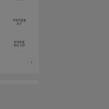
너
이
전
자
지
체
동
보
롤
기
링
자동차용품
멈
공구
춤
반려동물
취미·사무