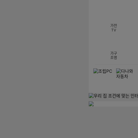
섹션 카테고리
가전
TV
가구
조명