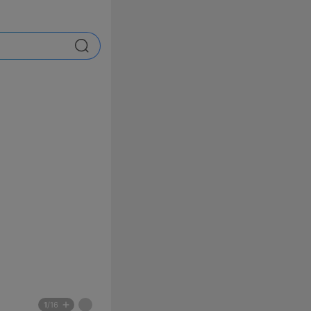
검색
배
페
1
/16