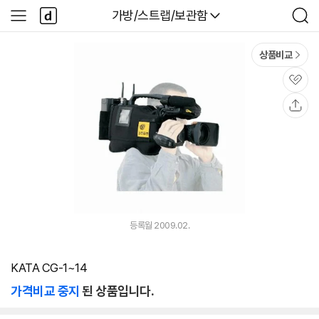
본문 바로가기
다
다나와
가방/스트랩/보관함
사
검
나
이
색
와
드
메
메
상품비교
인
뉴
관
심
공
유
등록월 2009.02.
KATA CG-1~14
가격비교 중지
된 상품입니다.