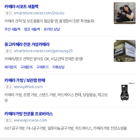
카메라 서포트 새들백
smartstore.naver.com/2nsolu
광고
카메라 견적 및 보조용품이 필요할 땐, 촬영장비 전문 투앤솔루!
쿠션 새들백
펌프 새들백
온라인 상담
중고카메라 전문 거성카메라
smartstore.naver.com/geosung29
광고
카메라/렌즈 견적만 받아도 OK, 비교견적 언제든 환영!
매각문의
구매문의
구매후기
카톡상담
카메라 가방 / 보관함 판매
www.plthink.com
광고
카메라 가방, 조명 가방, 스탠드 가방, 하드케이스 판매, 당일발송, 재고보
유
카메라가방 전문몰 프로바이스
www.eprovice.com
광고
007공구가방, 미니공구가방, 알루미늄공구가방, 하드케이스, 카메라가방 전문쇼핑몰