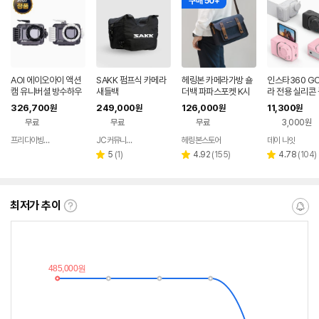
구매 50+
AOI 에이오아이 액션
SAKK 펌프식 카메라
헤링본 카메라가방 숄
인스타360 G
캠 유니버셜 방수하우
새들백
더백 파파스포켓 K시
라 전용 실리콘
징 [어딥터포함] 수중
즌5 스몰 소니 미러리
케이스 보호 세
326,700
249,000
126,000
11,300
원
원
원
원
촬영 60M 방수케이스
스 캐논 후지 니콘
무료
무료
무료
3,000원
2컬러선택
프리다이빙 장비랩
JC커뮤니케이션
헤링본스토어
데이 나잇
네이버
네이버
네이버
페이
페이
페이
리
리
리
5
(
1
)
4.92
(
155
)
4.78
(
104
)
별
별
별
뷰
뷰
뷰
점
점
점
수
수
수
최저가 추이
최
알
저
림
가
받
추
는
이
중
란?