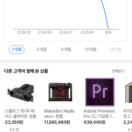
1개월
3개월
6개월
12개월
24개월
다른 고객이 함께 본 상품
전체보기
스몰리그 1674 베
MakerBot Replic
Adobe Premiere
라이
이스 플레이트 정품
ator+ 정품
Pro CC 기업용 1년
창고 8
라이선스
23,250
원
11,565,480
원
639,000
원
2,2
5.0
(1)
5.