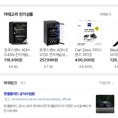
카테고리 인기상품
전체보기
호루스벤누 ADH-
호루스벤누 ADH-E
Carl Zeiss 자이스
Bla
G45N 전자제습보
V130 전자제습보
렌즈 와이프
브리
관함
관함
118,490
원
257,990
원
400,000
원
129
4.8
(6)
4.7
(6)
4.8
(904)
4.
파워링크
가입신청
광고
핫셀블라드 공식수입원
smartstore.naver.com/hasselblad_official
광고
핫셀블라드 공식스토어 게이트비젼 핫셀블라드의 다양한 소식을 빠르게
만나보세요