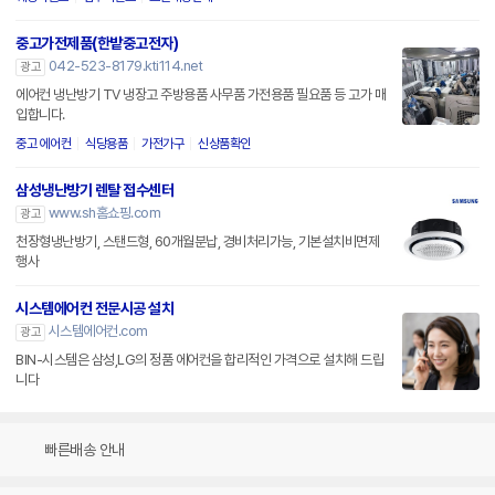
중고가전제품(한밭중고전자)
042-523-8179.kti114.net
광고
에어컨 냉난방기 TV 냉장고 주방용품 사무품 가전용품 필요품 등 고가 매
입합니다.
중고 에어컨
식당용품
가전가구
신상품확인
삼성냉난방기 렌탈 접수센터
www.sh홈쇼핑.com
광고
천장형냉난방기, 스탠드형, 60개월분납, 경비처리가능, 기본설치비면제
행사
시스템에어컨 전문시공 설치
시스템에어컨.com
광고
BIN-시스템은 삼성,LG의 정품 에어컨을 합리적인 가격으로 설치해 드립
니다
빠른배송 안내