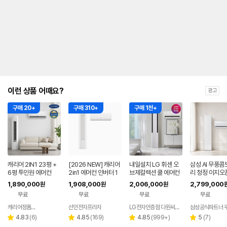
내
를
나
타
내
는
표
입
니
다.
이런 상품 어때요?
광고
구매 20+
구매 310+
구매 1천+
캐리어 2IN1 23평 +
[2026 NEW] 캐리어
내일설치 LG 휘센 오
삼성 AI 무풍
6평 투인원 에어컨
2in1 에어컨 인버터 1
브제컬렉션 쿨 에어컨
리 청정 이지오
등급 멀티형 wifi 17평
2in1 FQ17FC1EC2
형 에어컨 AF8
1,890,000
1,908,000
2,006,000
2,799,000
원
원
원
+6평 투인원 전국 설
기본설치포함
22WRS 기본
무료
무료
무료
무료
치비포함
함
캐리어정품인증점
선인전자프라자
LG전자인증점 다원씨앤씨
삼성공식파트너 
네이버
페이
리
리
리
리
4.83
(
6
)
4.85
(
169
)
4.85
(
999+
)
5
(
7
)
별
별
별
별
뷰
뷰
뷰
뷰