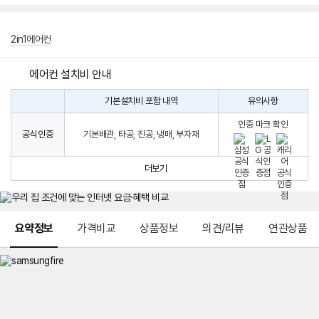
2in1에어컨
에어컨 설치비 안내
기본설치비 포함 내역
유의사항
에
에
어
인증 마크 확인
컨
어
공식인증
기본배관, 타공, 진공, 냉매, 부자재
설
컨
치
구
비
매
더보기
시
발
생
되
메뉴 네비게이션
는
요약정보
가격비교
상품정보
의견/리뷰
연관상품
설
치
비
에
대
한
안