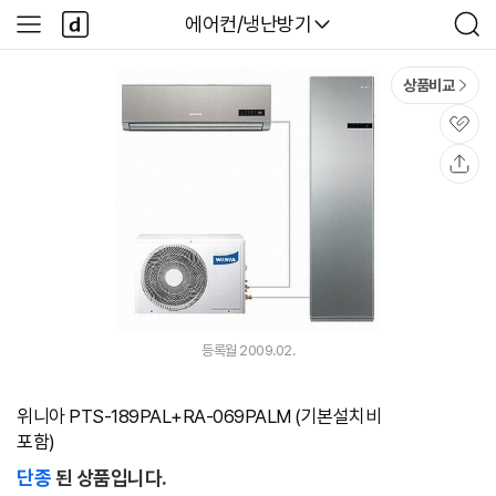
본문 바로가기
다
다나와
에어컨/냉난방기
사
검
나
이
색
와
드
메
메
상품비교
인
뉴
관
심
공
유
등록월 2009.02.
위니아 PTS-189PAL+RA-069PALM (기본설치비
포함)
단종
된 상품입니다.