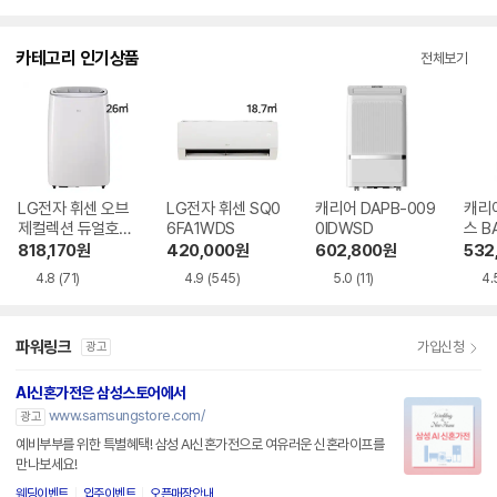
점
점
점
점
수
수
수
수
카테고리 인기상품
전체보기
LG전자 휘센 오브
LG전자 휘센 SQ0
캐리어 DAPB-009
캐리
제컬렉션 듀얼호스
6FA1WDS
0IDWSD
스 B
PQ08FDWBS
WS
818,170
원
420,000
원
602,800
원
532
4.8
(71)
4.9
(545)
5.0
(11)
4.
파워링크
가입신청
광고
AI신혼가전은 삼성스토어에서
www.samsungstore.com/
광고
예비부부를 위한 특별혜택! 삼성 AI신혼가전으로 여유러운 신혼라이프를
만나보세요!
웨딩이벤트
입주이벤트
오픈매장안내