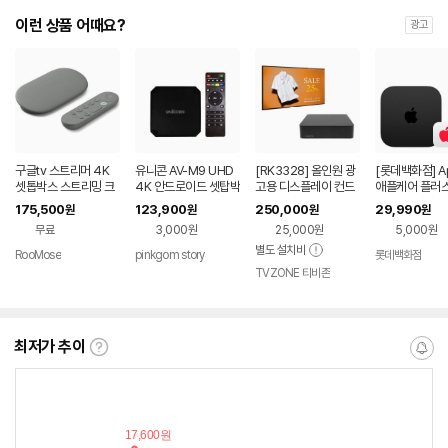
이런 상품 어때요?
광고
구글tv 스트리머 4K
유니콘 AV-M9 UHD
[RK3328] 올인원 광
[롯데백화점] A
셋톱박스 스트리밍 크
4K 안드로이드 셋탑박
고용 디스플레이 컨드
애플케어 플러스
롬 캐스트 미국직구 회
스
롤보드 옥타코어 안드
TV) LE12207
175,500
123,900
250,000
29,990
원
원
원
원
색 32 GB 5세대
로이드 셋탑박스
7
무료
3,000원
25,000원
5,000원
별도 설치비
RooMose
pinkgom story
롯데백화점
TVZONE 티비존
최저가 추이
최
알
저
림
가
받
추
는
이
중
란?