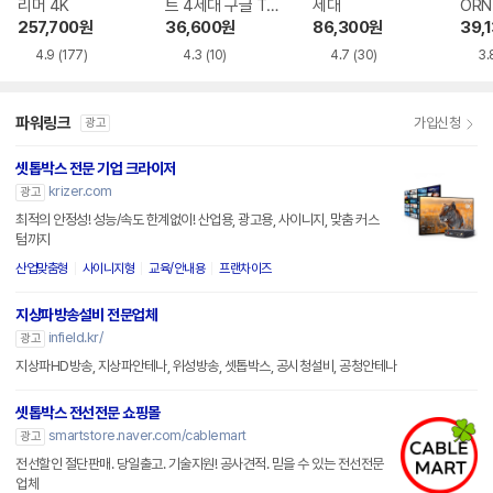
리머 4K
트 4세대 구글 TV
세대
ORN 
4K
y K9
257,700
원
36,600
원
86,300
원
39,
4.9
(177)
4.3
(10)
4.7
(30)
3.
파워링크
가입신청
광고
셋톱박스 전문 기업 크라이저
krizer.com
광고
최적의 안정성! 성능/속도 한계없이! 산업용, 광고용, 사이니지, 맞춤 커스
텀까지
산업맞춤형
사이니지형
교육/안내용
프랜차이즈
지상파방송설비 전문업체
infield.kr/
광고
지상파HD방송, 지상파안테나, 위성방송, 셋톱박스, 공시청설비, 공청안테나
셋톱박스 전선전문 쇼핑몰
smartstore.naver.com/cablemart
광고
전선할인 절단판매. 당일출고. 기술지원! 공사견적. 믿을 수 있는 전선전문
업체