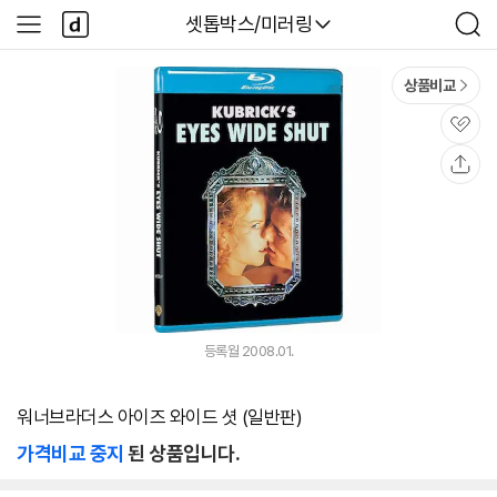
본문 바로가기
다
다나와
셋톱박스/미러링
사
검
나
이
색
와
드
메
메
상품비교
인
뉴
관
심
공
유
등록월 2008.01.
워너브라더스 아이즈 와이드 셧 (일반판)
가격비교 중지
된 상품입니다.