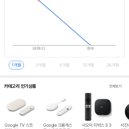
1개월
3개월
6개월
12개월
24개월
카테고리 인기상품
전체보기
Google TV 스트
Google 크롬캐스
샤오미 미박스 S 3
서진네