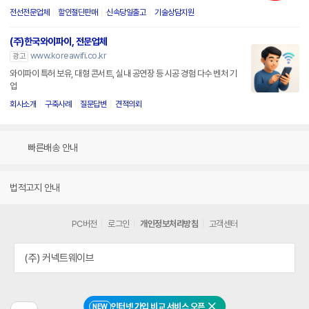
전선전문업체
할인절단판매
신속당일출고
기술상담지원
(주)한국와이파이, 전문업체
www.koreawifi.co.kr
광고
와이파이 특허 보유, 대형 콘서트, 실내 공연장 등 시공 경험 다수 벤처 기
업
회사소개
구축사례
질문답변
견적의뢰
빠른배송 안내
법적고지 안내
PC버전
로그인
개인정보처리방침
고객센터
(주) 커넥트웨이브
인터넷 가입 비교 서비스 오픈
NEW