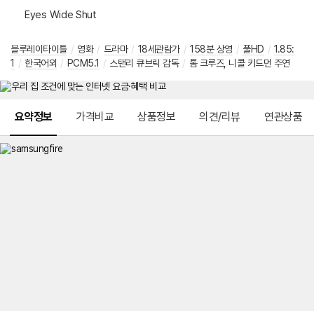
Eyes Wide Shut
블루레이타이틀
/
영화
/
드라마
/
18세관람가
/
158분 상영
/
풀HD
/
1.85:
1
/
한국어외
/
PCM5.1
/
스탠리 큐브릭 감독
/
톰 크루즈, 니콜 키드먼 주연
메뉴 네비게이션
요약정보
가격비교
상품정보
의견/리뷰
연관상품