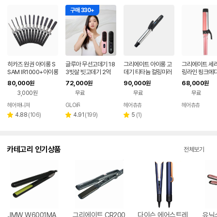
구매 330+
히카즈 원권 아이롱 S
글루아 무선고데기 18
그리에이트 아이롱 고
그리에이트 세라
SAM IR1000+아이롱
3빗살 빗고데기 2억
데기 티타늄 컬링미러
링라인 핑크에디
꼬리빗
플라즈마 헤어 브러쉬
미리
80,000
72,000
90,000
68,000
원
원
원
원
스타일러 매직기 휴대
3,000원
무료
무료
무료
용
헤어매니져
GLOiR
헤어츄츄
헤어츄츄
네이버
네이버
네이버
네이
페이
페이
페이
페이
리
리
리
4.88
(
106
)
4.91
(
199
)
5
(
1
)
별
별
별
뷰
뷰
뷰
점
점
점
수
수
수
카테고리 인기상품
전체보기
JMW W6001MA
그리에이트 CR200
다이슨 에어스트레
유닉스