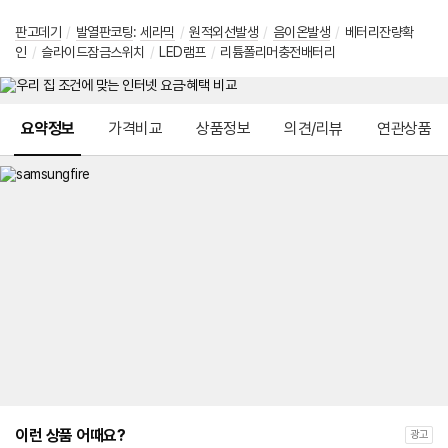
판고데기
/
발열판코팅
:
세라믹
/
원적외선발생
/
음이온발생
/
베터리잔량확
인
/
슬라이드잠금스위치
/
LED램프
/
리튬폴리머충전배터리
메뉴 네비게이션
요약정보
가격비교
상품정보
의견/리뷰
연관상품
이런 상품 어때요?
광고