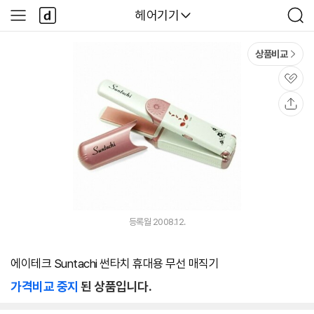
본문 바로가기
다
다나와
헤어기기
사
검
나
이
색
와
드
메
메
상품비교
인
뉴
관
심
공
유
등록월 2008.12.
에이테크 Suntachi 썬타치 휴대용 무선 매직기
가격비교 중지
된 상품입니다.