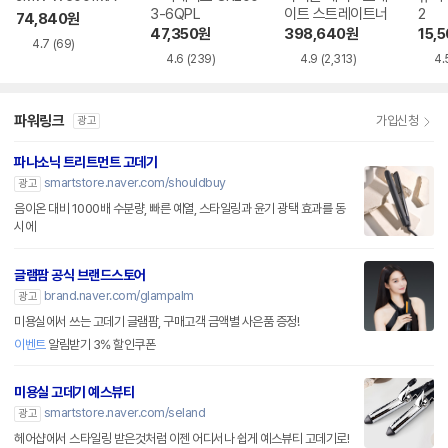
3-6QPL
이트 스트레이트너
2
74,840
원
47,350
원
398,640
원
15,
4.7
(69)
4.6
(239)
4.9
(2,313)
4.
파워링크
가입신청
광고
파나소닉 트리트먼트 고데기
smartstore.naver.com/shouldbuy
광고
음이온 대비 1000배 수분량, 빠른 예열, 스타일링과 윤기 광택 효과를 동
시에
글램팜 공식 브랜드스토어
brand.naver.com/glampalm
광고
미용실에서 쓰는 고데기 글램팜, 구매고객 금액별 사은품 증정!
이벤트
알림받기 3% 할인쿠폰
미용실 고데기 예스뷰티
smartstore.naver.com/seland
광고
헤어샵에서 스타일링 받은것처럼 이젠 어디서나 쉽게 예스뷰티 고데기로!