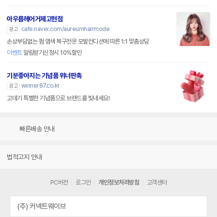
아우름헤어거제고현점
cafe.naver.com/aureumhairmode
광고
손상부담없는 펌 염색 복구전문 모발컨디션에 따른 1:1 맞춤상담
이벤트
알림받기신청시 10%할인
기분좋아지는 기념품 위너판촉
winner87.co.kr
광고
고데기 특별한 기념품으로 브랜드를 빛네세요!
빠른배송 안내
법적고지 안내
PC버전
로그인
개인정보처리방침
고객센터
(주) 커넥트웨이브