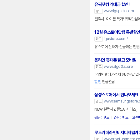
유픽닷컴 역대급 할인!
www.lgupick.com
광고
갤럭시, 아이폰 특가! 유픽닷컴
12월 유스토어닷컴 특별할
lgustore.com/
광고
유스토어 산타가 선물하는 인원별
온라인 휴대폰 알고 모바일
www.algo3.store
광고
할인
현금완납
삼성스토어에서 만나보세요
www.samsungstore.
광고
NEW 갤럭시Z 폴드8 시리즈, 
웨딩이벤트
입주이벤트
오픈
루트카메라 빈티지디지털카
www.root-camera.c
광고