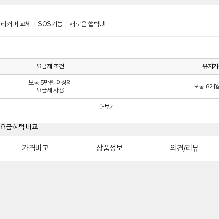
리커버 교체
/
SOS기능
/
새로운 햅틱UI
요금제 조건
유지기
보통 5만원 이상의
보통 6개
요금제 사용
더보기
가격비교
상품정보
의견/리뷰