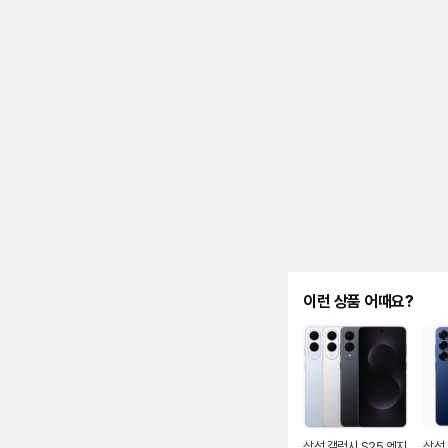
제
안
내
및
유
지
해
야
되
는
대
략
적
인
기
간
을
안
이런 상품 어때요?
내
를
나
타
내
는
표
입
니
삼성 갤럭시 S25 엣지
삼성 