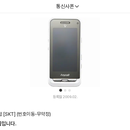
다나와
통신사폰
1
2
3
등록월 2009.02.
[SKT] (번호이동-무약정)
품입니다.