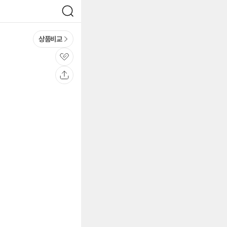
검
색
상품비교
관
심
공
유