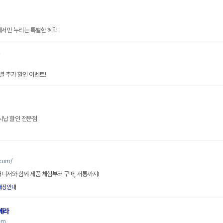
에서만 누리는 특별한 혜택
인
 추가 할인 이벤트!
온라인휴대폰성지 현금완납 일시납 할인 전문점
com/
매니저와 함께 제품 체험부터 구매, 개통까지!
매장안내
메라
om