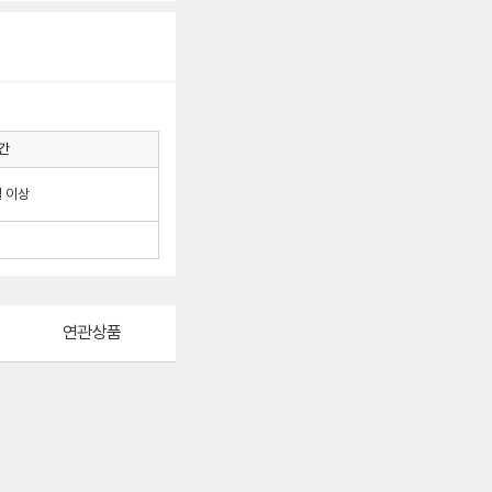
간
월 이상
연관상품