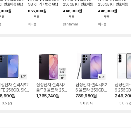
KT 번호이동 완납
GB KT 기기변경 완납
256GB KT 번호이동
256GB KT 번호이동
요금제
공시지원 완납
공시지원 완납
,000
655,000
446,000
446,000
원
원
원
원
무료
무료
무료
무료
몰
아라몰
pansamall
아라몰
삼성전자 갤럭시S2
삼성전자 갤럭시Z
삼성전자 갤럭시S2
삼성전자 
 FE 256GB, SKT
폴드8 울트라 256
6 울트라 256GB,
6 256GB
기기변경 완납
GB, SKT 기기변경
SKT 기기변경 완납
기변경 완
8,990
원
1,765,740
원
789,980
원
249,20
완납
3.5
(2)
5.0
(54)
5.0
(22