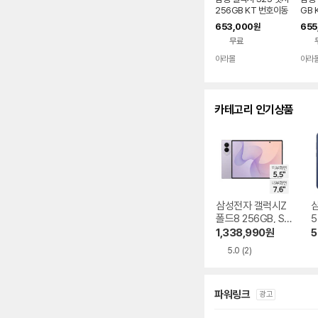
다.
256GB KT 번호이동
GB 
완납 80요금제
80
653,000
655
원
무료
아라몰
아라
카테고리 인기상품
삼성전자 갤럭시Z
폴드8 256GB, SK
5
T 기기변경 완납
1,338,990
원
5
5.0
(2)
파워링크
광고