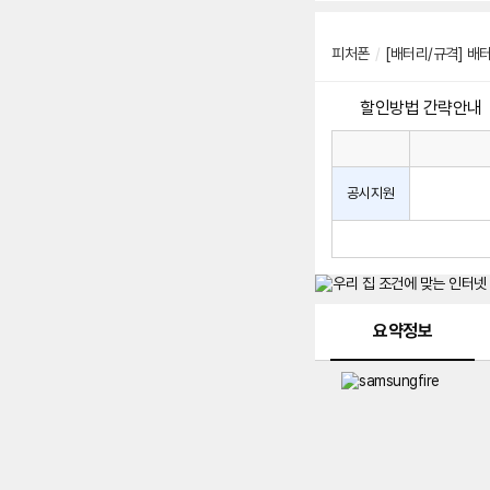
피처폰
/
[배터리/규격]
배터
할인방법 간략안내
통
통
신
사
신
공시지원
할
사
인
공
방
시
법
지
원
및
메뉴 네비게이션
선
요약정보
택
약
정
주
적
용
요
금