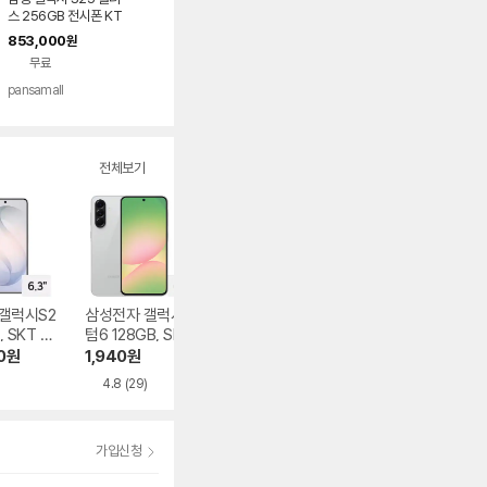
스 256GB 전시폰 KT
번호이동 완납 90요금
853,000
원
제
무료
pansamall
전체보기
갤럭시S2
삼성전자 갤럭시 퀀
APPLE 아이폰17 2
삼성전자 갤럭시Z
, SKT 기
텀6 128GB, SKT
56GB, SKT 기기
플립8 256GB, S
납
기기변경 완납
변경 완납
T 기기변경 완납
0
원
1,940
원
439,000
원
738,990
원
)
4.8
(29)
5.0
(10)
5.0
(1)
가입신청