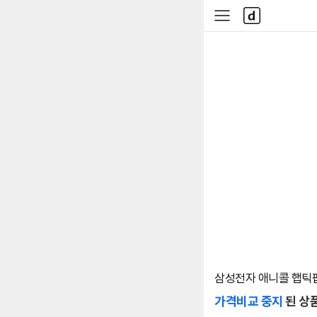
본문 바로가기
다
사
나
이
와
드
메
메
인
뉴
삼성전자 애니콜 햅틱팝 
가격비교 중지
된 상