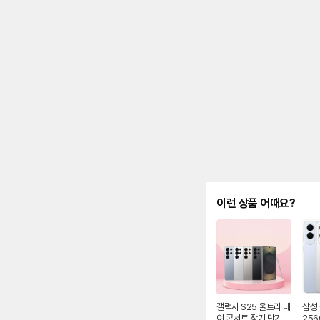
안
내
및
유
지
해
야
되
는
대
략
적
인
기
간
을
안
이런 상품 어때요?
내
를
나
타
내
는
표
입
니
갤럭시 S25 울트라 대
삼성 
다.
여 콘서트 장기 단기
256