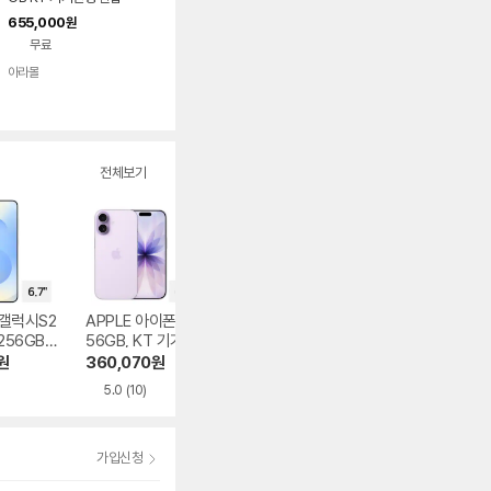
655,000
원
무료
아라몰
전체보기
갤럭시S2
APPLE 아이폰17 2
삼성전자 갤럭시S2
삼성전자 갤럭시S
256GB,
56GB, KT 기기변
6 플러스 256GB,
6 256GB, KT 번
변경 완납
경 완납
KT 번호이동 완납
이동 완납
원
360,070
원
130,990
원
990
원
5.0
(10)
5.0
(1)
가입신청