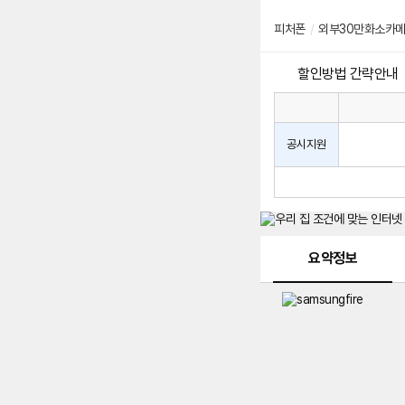
피처폰
/
외부30만화소카메
할인방법 간략안내
통
통
신
사
신
공시지원
할
사
인
공
방
시
법
지
원
및
메뉴 네비게이션
선
요약정보
택
약
정
주
적
용
요
금
제