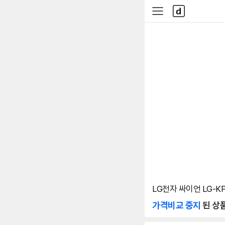
본문 바로가기
다
사
나
이
와
드
메
메
인
뉴
LG전자 싸이언 LG-KP
가격비교 중지
된 상