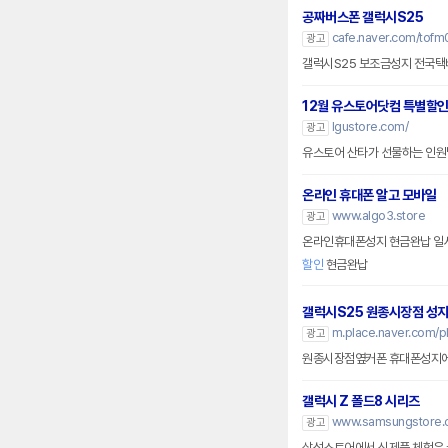
공짜버스폰 갤럭시S25
cafe.naver.com/tofm
광고
갤럭시S25 보조금성지 전국택배,
12월 유스토어닷컴 특별할
lgustore.com/
광고
유스토어 산타가 선물하는 인원별
온라인 휴대폰 알고 모바일
www.algo3.store
광고
할인
현금완납
갤럭시S25 원종시장점 성
m.place.naver.com/
광고
원종시장점옆커폰 휴대폰성지에서
갤럭시 Z 폴드8 시리즈
www.samsungstore.
광고
삼성스토어에서 신제품 체험은 