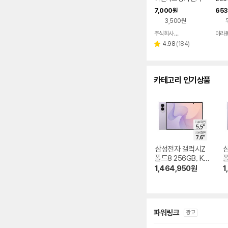
완납
7,000
653
원
3,500원
주식회사 폰빌리지
아라
네이버
페이
리
4.98
(
184
)
별
뷰
점
수
카테고리 인기상품
삼성전자 갤럭시Z
폴드8 256GB, KT
폴
기기변경 완납
1,464,950
원
1
파워링크
광고