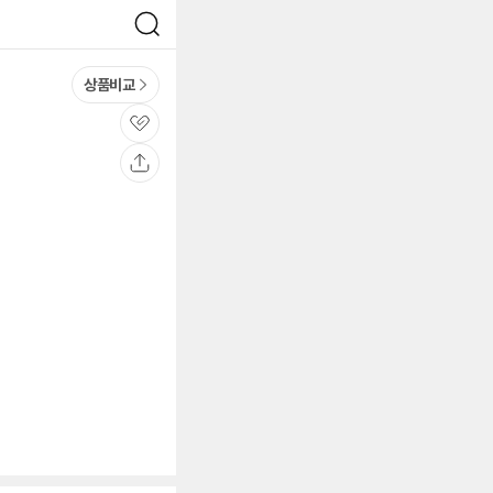
검
색
상품비교
관
심
공
유