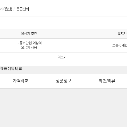
라(옵션)
/
응급전화
요금제 조건
유지기
보통 5만원 이상의
보통 6개
요금제 사용
더보기
가격비교
상품정보
의견/리뷰