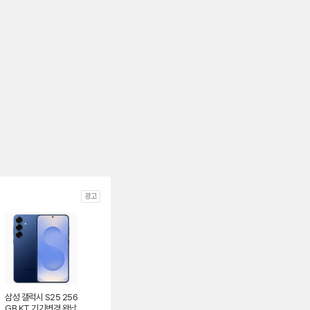
광고
삼성 갤럭시 S25 256
GB KT 기기변경 완납