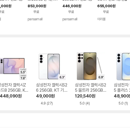
 80요금제
번호이동 완납 90요금
공시지원 완납
80요금제
,000
853,000
446,000
655,000
원
원
원
원
제
무료
무료
무료
무료
몰
pansamall
pansamall
아라몰
삼성전자 갤럭시Z
삼성전자 갤럭시S2
삼성전자 갤럭시S2
삼성전자 
드8 256GB, KT
6 256GB, KT 기기
5 울트라 256GB,
5 플러스 
번호이동 완납
변경 완납
KT 번호이동 완납
KT 기기
,448,090
원
49,000
원
120,540
원
48,900
4.9
(27)
5.0
(4)
5.0
(1)