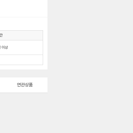
간
월 이상
연관상품