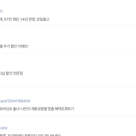
01
 57만 회원, 14년 운영, 당일출고
인
 추가 할인 이벤트!
온라인휴대폰성지 현금완납 일시납 할인 전문점
지
place/2094188400
!S26 출시! 나만의 개통유형별 맞춤 혜택조회하기
com/
물론, 자급제부터 개통까지 모두 만나보세요