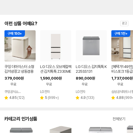
이런 상품 어때요?
광고
구매 150+
구매 1천+
쿠잉 더마이스터 소형
LG 디오스 오브제컬렉
LG 디오스 김치톡톡 K
[혜택가149만]
김치냉장고 냉동겸용
션 김치톡톡 Z330ME
225SS131
비스포크 1등급
뚜껑형 발효숙성 K05
EF11
3도어 김치냉장
379,000
1,590,000
890,000
1,737,000
원
원
원
원
5CGGB 그레이지
33DB74C1AP
무료
무료
무료
무료
코타화이트
쿠잉공식쇼핑몰
LG전자
LG전자
네이버
페이
리
리
리
리
4.85
(
122
)
5
(
999+
)
4.9
(
133
)
4.88
(
999
별
별
별
별
뷰
뷰
뷰
뷰
점
점
점
점
수
수
수
수
카테고리 인기상품
전체보기