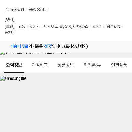
뚜껑+서랍형
/
용량
:
238L
/
[냉각]
[보관]
냉동
/
맛지킴
/
보관모드
:
쌀/잡곡
,
야채/과일
/
맛지킴
/
땅속발효
/
동치미
배송비 무료
의 기준은
'전국'
입니다. (도서산간 제외)
메뉴 네비게이션
요약정보
가격비교
상품정보
의견/리뷰
연관상품