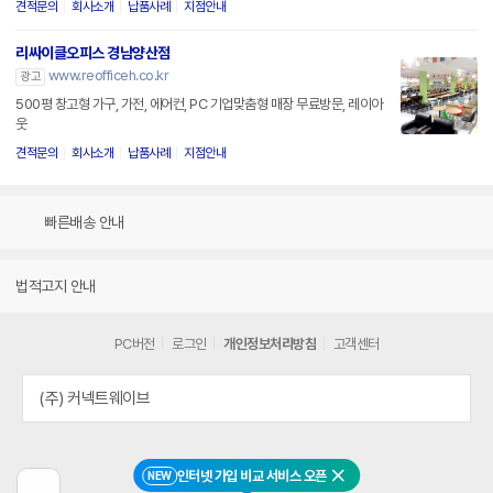
견적문의
회사소개
납품사례
지점안내
리싸이클오피스 경남양산점
www.reofficeh.co.kr
광고
500평 창고형 가구, 가전, 에어컨, PC 기업맞춤형 매장 무료방문, 레이아
웃
견적문의
회사소개
납품사례
지점안내
빠른배송 안내
법적고지 안내
PC버전
로그인
개인정보처리방침
고객센터
(주) 커넥트웨이브
인터넷 가입 비교 서비스 오픈
NEW
닫기