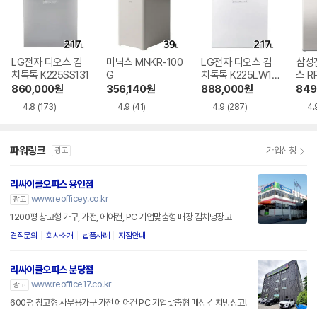
LG전자 디오스 김
미닉스 MNKR-100
LG전자 디오스 김
삼성
치톡톡 K225SS131
G
치톡톡 K225LW12
스 RP
1
860,000
원
356,140
원
888,000
원
849
4.8
(173)
4.9
(41)
4.9
(287)
4.
파워링크
가입신청
광고
리싸이클오피스 용인점
www.reofficey.co.kr
광고
1200평 창고형 가구, 가전, 에어컨, PC 기업맞춤형 매장 김치냉장고
견적문의
회사소개
납품사례
지점안내
리싸이클오피스 분당점
www.reoffice17.co.kr
광고
600평 창고형 사무용가구 가전 에어컨 PC 기업맞춤형 매장 김치냉장고!