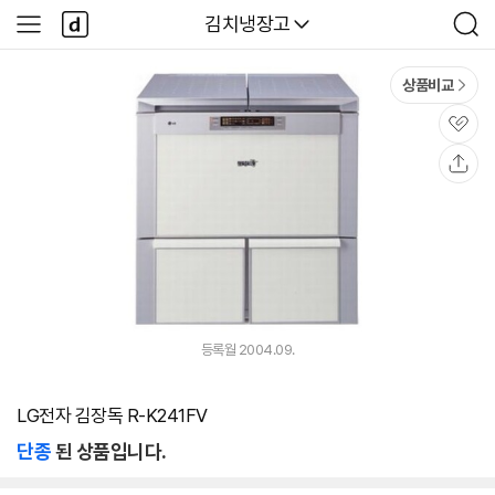
본문 바로가기
다
다나와
김치냉장고
사
검
나
이
색
와
드
메
메
상품비교
인
뉴
관
심
공
유
등록월 2004.09.
LG전자 김장독 R-K241FV
단종
된 상품입니다.