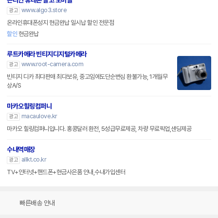
온라인 휴대폰 알고 모바일
www.algo3.store
광고
온라인휴대폰성지 현금완납 일시납 할인 전문점
할인
현금완납
루트카메라 빈티지디지털카메라
www.root-camera.com
광고
빈티지 디카 최댜판매 최댜보유, 중고임에도단순변심 환불가능, 1개월무
상A/S
마카오힐링컴퍼니
macaulove.kr
광고
마카오 힐링컴퍼니입니다. 홍콩달러 환전, 5성급무료제공, 차량 무료픽업,샌딩제공
수내역매장
allkt.co.kr
광고
TV+인터넷+핸드폰+현금사은품 안내,수내가입센터
빠른배송 안내