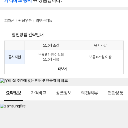
가격비교 중지
된 상품입니다.
피처폰
/
권상우폰
/
리모콘기능
할인방법 간략안내
요금제 조건
유지기간
통
통
신
보통 5만원 이상의
사
신
공시지원
보통 6개월 이상
요금제 사용
할
사
인
공
더보기
방
시
법
지
원
및
메뉴 네비게이션
선
요약정보
가격비교
상품정보
의견/리뷰
연관상품
택
약
정
주
적
용
요