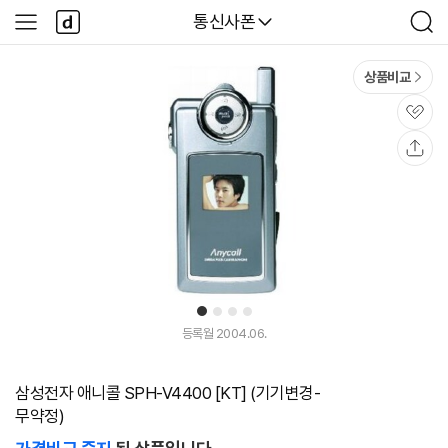
본문 바로가기
다
다나와
통신사폰
사
검
나
이
색
와
드
메
메
상품비교
인
뉴
관
심
공
유
1
2
3
4
등록월 2004.06.
삼성전자 애니콜 SPH-V4400 [KT] (기기변경-
무약정)