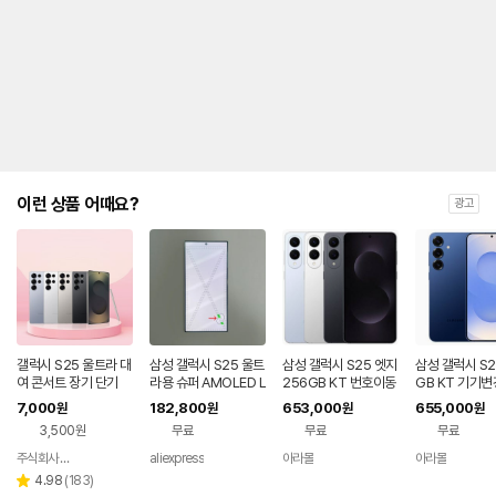
금
제
안
내
및
유
지
해
야
되
는
이런 상품 어때요?
광고
대
략
적
인
기
간
을
안
내
갤럭시 S25 울트라 대
삼성 갤럭시 S25 울트
삼성 갤럭시 S25 엣지
삼성 갤럭시 S2
를
여 콘서트 장기 단기
라용 슈퍼 AMOLED L
256GB KT 번호이동
GB KT 기기변
CD 디스플레이 터치
완납 80요금제
나
7,000
182,800
653,000
655,000
원
원
원
원
스크린 디지타이저 어
타
3,500원
무료
무료
무료
셈블리 (S25U) - 불량
내
품
는
주식회사 폰빌리지
aliexpress
아라몰
아라몰
네이버
표
페이
리
4.98
(
183
)
별