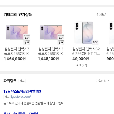
입
뷰
점
니
수
다.
카테고리 인기상품
전체보기
삼성전자 갤럭시Z
삼성전자 갤럭시Z
삼성전자 갤럭시S2
삼성
폴드8 256GB, KT
폴드8 256GB, KT
6 256GB, KT 기기
6 2
기기변경 완납
번호이동 완납
변경 완납
이동
1,464,960
원
1,448,100
원
49,000
원
990
4.9
(27)
파워링크
가입신청
광고
12월 유스토어닷컴 특별할인
lgustore.com/
광고
유스토어 산타가 선물하는 인원별 추가 할인 이벤트!