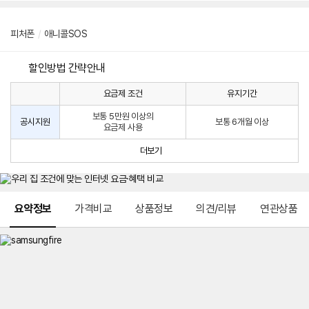
피처폰
/
애니콜SOS
할인방법 간략안내
요금제 조건
유지기간
통
통
신
보통 5만원 이상의
사
신
공시지원
보통 6개월 이상
요금제 사용
할
사
인
공
더보기
방
시
법
지
원
및
메뉴 네비게이션
선
요약정보
가격비교
상품정보
의견/리뷰
연관상품
택
약
정
주
적
용
요
금