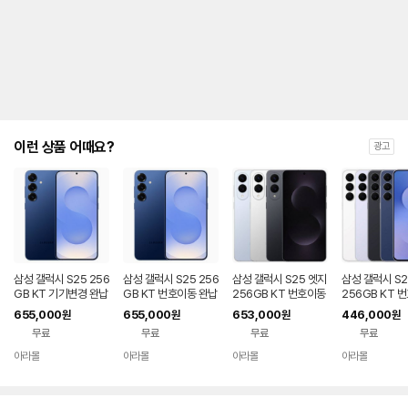
제
안
내
및
유
지
해
야
되
는
이런 상품 어때요?
광고
대
략
적
인
기
간
을
안
내
삼성 갤럭시 S25 256
삼성 갤럭시 S25 256
삼성 갤럭시 S25 엣지
삼성 갤럭시 S2
를
GB KT 기기변경 완납
GB KT 번호이동 완납
256GB KT 번호이동
256GB KT 
80요금제
완납 80요금제
공시지원 완납
나
655,000
655,000
653,000
446,000
원
원
원
원
타
무료
무료
무료
무료
내
는
아라몰
아라몰
아라몰
아라몰
표
입
니