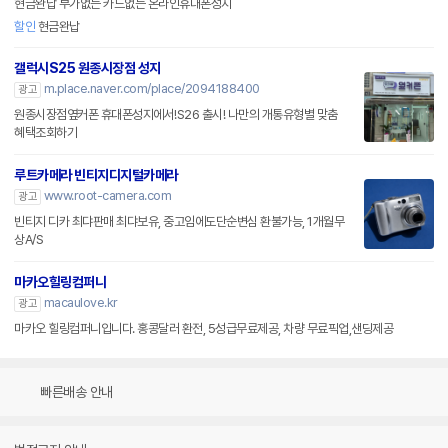
현금완납 부가없는 카드없는 온라인휴대폰성지
할인
현금완납
갤럭시S25 원종시장점 성지
m.place.naver.com/place/2094188400
광고
원종시장점옆커폰 휴대폰성지에서!S26 출시! 나만의 개통유형별 맞춤
혜택조회하기
루트카메라 빈티지디지털카메라
www.root-camera.com
광고
빈티지 디카 최댜판매 최댜보유, 중고임에도단순변심 환불가능, 1개월무
상A/S
마카오힐링컴퍼니
macaulove.kr
광고
마카오 힐링컴퍼니입니다. 홍콩달러 환전, 5성급무료제공, 차량 무료픽업,샌딩제공
빠른배송 안내