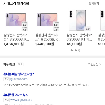
다.
카테고리 인기상품
전체보기
삼성전자 갤럭시Z
삼성전자 갤럭시Z
삼성전자 갤럭시S2
삼성
폴드8 256GB, KT
폴드8 256GB, KT
6 256GB, KT 기기
6 2
기기변경 완납
번호이동 완납
변경 완납
이동
1,464,960
원
1,448,100
원
49,000
원
990
4.9
(27)
파워링크
가입신청
광고
휴대폰 바꿀 생각 있다면?
lgustore.com/
광고
유스토어닷컴엔 당신이 찾는 모든 기종을 저렴한 가격으로 만나 볼 수 있으니까!
휴대폰알고사는 성지
www.algo3.store
광고