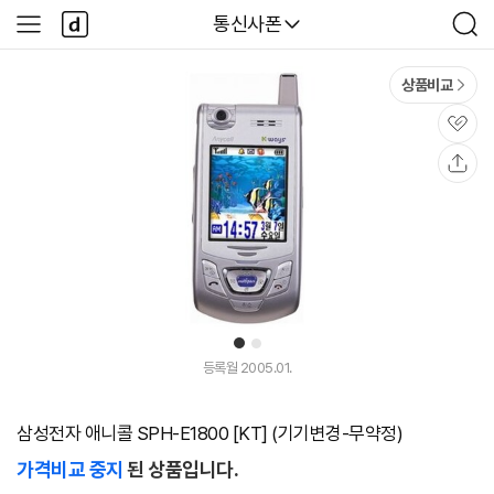
본문 바로가기
다
다나와
통신사폰
사
검
나
이
색
와
드
메
메
상품비교
인
뉴
관
심
공
유
1
2
등록월 2005.01.
삼성전자 애니콜 SPH-E1800 [KT] (기기변경-무약정)
가격비교 중지
된 상품입니다.