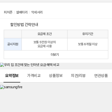
피처폰
/
셀배터리
/
악세서리
할인방법 간략안내
요금제 조건
유지기간
통
통
신
보통 5만원 이상의
사
신
공시지원
보통 6개월 이상
요금제 사용
할
사
인
공
더보기
방
시
법
지
원
및
메뉴 네비게이션
선
요약정보
가격비교
상품정보
의견/리뷰
연관상품
택
약
정
주
적
용
요
금