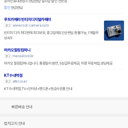
온라인휴대폰성지 현금완납 일시납 할인 전문점
할인
현금완납
루트카메라 빈티지디지털카메라
www.root-camera.com
광고
빈티지 디카 최댜판매 최댜보유, 중고임에도단순변심 환불가능, 1개월무
상A/S
마카오힐링컴퍼니
macaulove.kr
광고
마카오 힐링컴퍼니입니다. 홍콩달러 환전, 5성급무료제공, 차량 무료픽업,샌딩제공
KT수내역점
allkt.co.kr
광고
KT수내역점,TV+인터넷+핸드폰+현금사은품 안내
빠른배송 안내
법적고지 안내