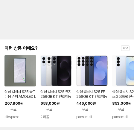
제
안
내
및
유
지
해
야
되
는
이런 상품 어때요?
광고
대
략
적
인
기
간
을
안
내
삼성 갤럭시 S25 울트
삼성 갤럭시 S25 엣지
삼성 갤럭시 S25 FE
삼성 갤럭시 S2
를
라용 슈퍼 AMOLED L
256GB KT 번호이동
256GB KT 번호이동
스 256GB 전
CD 디스플레이 터치
완납 80요금제
공시지원 완납
번호이동 완납 
나
207,800
653,000
446,000
853,000
원
원
원
원
스크린 디지타이저 어
제
타
무료
무료
무료
무료
셈블리 (S25U) - 불량
내
품
는
aliexpress
아라몰
pansamall
pansamall
표
입
니