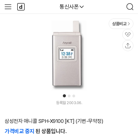
본문 바로가기
다
다나와
통신사폰
사
검
나
이
색
와
드
메
메
상품비교
인
뉴
관
심
공
유
1
2
3
등록월 2003.06.
삼성전자 애니콜 SPH-X9100 [KT] (기변-무약정)
가격비교 중지
된 상품입니다.