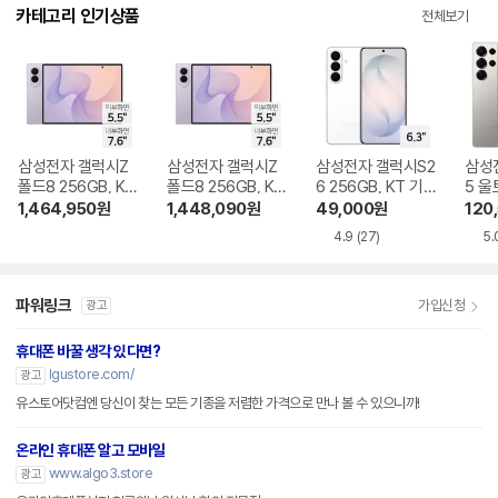
다.
카테고리 인기상품
전체보기
삼성전자 갤럭시Z
삼성전자 갤럭시Z
삼성전자 갤럭시S2
삼성
폴드8 256GB, KT
폴드8 256GB, KT
6 256GB, KT 기기
5 울
기기변경 완납
번호이동 완납
변경 완납
KT 
1,464,950
원
1,448,090
원
49,000
원
120
4.9
(27)
5.
파워링크
가입신청
광고
휴대폰 바꿀 생각 있다면?
lgustore.com/
광고
유스토어닷컴엔 당신이 찾는 모든 기종을 저렴한 가격으로 만나 볼 수 있으니까!
온라인 휴대폰 알고 모바일
www.algo3.store
광고