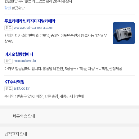
현금완납 부가없는 카드없는 온라인휴대폰성지
할인
현금완납
루트카메라 빈티지디지털카메라
www.root-camera.com
광고
빈티지 디카 최댜판매 최댜보유, 중고임에도단순변심 환불가능, 1개월무
상A/S
마카오힐링컴퍼니
macaulove.kr
광고
마카오 힐링컴퍼니입니다. 홍콩달러 환전, 5성급무료제공, 차량 무료픽업,샌딩제공
KT수내역점
allkt.co.kr
광고
수내역 1번출구 앞 KT매장, 방문 출장, 개통까지 한번에
빠른배송 안내
법적고지 안내