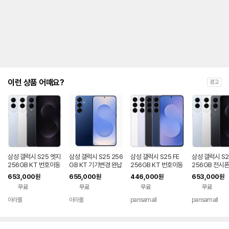
제
안
내
및
유
지
해
야
되
는
이런 상품 어때요?
광고
대
략
적
인
기
간
을
안
내
삼성 갤럭시 S25 엣지
삼성 갤럭시 S25 256
삼성 갤럭시 S25 FE
삼성 갤럭시 S2
를
256GB KT 번호이동
GB KT 기기변경 완납
256GB KT 번호이동
256GB 전시폰
완납 80요금제
공시지원 완납
호이동 완납
나
653,000
655,000
446,000
653,000
원
원
원
원
타
무료
무료
무료
무료
내
는
아라몰
아라몰
pansamall
pansamall
표
입
니