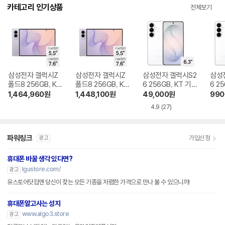
다.
카테고리 인기상품
전체보기
삼성전자 갤럭시Z
삼성전자 갤럭시Z
삼성전자 갤럭시S2
삼성
폴드8 256GB, KT
폴드8 256GB, KT
6 256GB, KT 기기
6 2
기기변경 완납
번호이동 완납
변경 완납
이동
1,464,960
원
1,448,100
원
49,000
원
990
4.9
(27)
파워링크
가입신청
광고
휴대폰 바꿀 생각 있다면?
lgustore.com/
광고
유스토어닷컴엔 당신이 찾는 모든 기종을 저렴한 가격으로 만나 볼 수 있으니까!
휴대폰알고사는 성지
www.algo3.store
광고