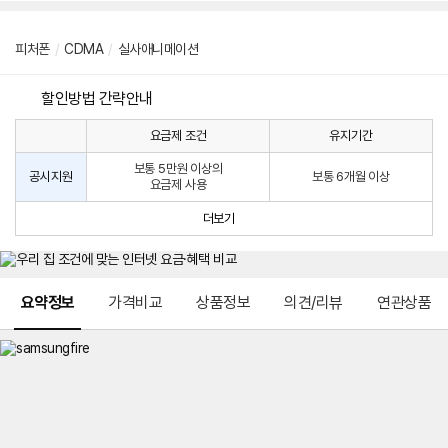
피처폰
/
CDMA
/
실사애니메이션
할인방법 간략안내
요금제 조건
유지기간
통
통
신
보통 5만원 이상의
사
신
공시지원
보통 6개월 이상
요금제 사용
할
사
인
공
더보기
방
시
법
지
원
및
메뉴 네비게이션
선
요약정보
가격비교
상품정보
의견/리뷰
연관상품
택
약
정
주
적
용
요
금