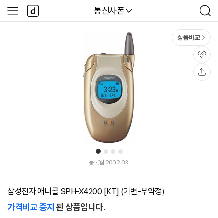
본문 바로가기
다
다나와
통신사폰
사
검
나
이
색
와
드
메
메
상품비교
인
뉴
관
심
공
유
1
2
3
4
등록월 2002.03.
삼성전자 애니콜 SPH-X4200 [KT] (기변-무약정)
가격비교 중지
된 상품입니다.